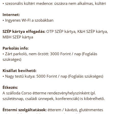
• szezonális kültéri medence: úszásra nem alkalmas, kültéri
Internet:
• Ingyenes WI-FI a szobákban
SZÉP kártya elfogadás:
OTP SZÉP kártya, K&H SZÉP kártya,
MBH SZÉP kártya
Parkolás info:
• Zárt parkoló, nem őrzött: 3000 Forint / nap (Foglalás
szükséges)
Kisállat bevihető:
• Nagy testű kutya: 5000 Forint / nap (Foglalás szükséges)
Étkezés:
A szálloda Corso étterme rendezvényhelyszínként (pl.
születésnap, családi ünnepek, konferenciák) is kibérelhető.
Éttermi szolgáltatások:
étterem / kávézó, gluténmentes