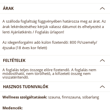
ÁRAK
A szálloda foglaltság függvényében határozza meg az árat. Az
árak lekérdezéséhez kérjük válassz dátumot és elhelyezést a
lenti Ajánlatkérés / Foglalás űrlapon!
Az idegenforgalmi adó külön fizetendő: 800 Ft/személy/
éjszaka (18 éves kor felett)
FELTÉTELEK
A foglalás teljes összege előre fizetendő. A foglalás nem
módosítható, nem törölhető, a kifizetett összeg nem
visszatérítendő.
HASZNOS TUDNIVALÓK
Wellness szolgáltatások:
szauna, finnszauna, sóbarlang
Medencék: