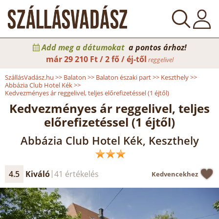
Add meg a dátumokat
a pontos árhoz!
már
29 210 Ft / 2 fő / éj-től
reggelivel
SzállásVadász.hu
>>
Balaton
>>
Balaton északi part
>>
Keszthely
>>
Abbázia Club Hotel Kék
>>
Kedvezményes ár reggelivel, teljes előrefizetéssel (1 éjtől)
Kedvezményes ár reggelivel, teljes
előrefizetéssel (1 éjtől)
Abbázia Club Hotel Kék, Keszthely
4.5
Kiváló
41 értékelés
Kedvencekhez