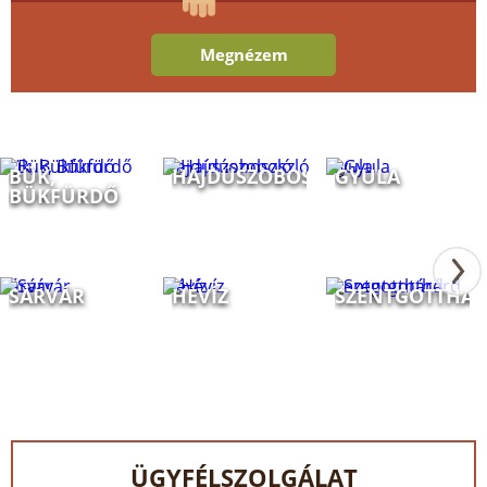
Megnézem
Bük, Bükfürdő
Hajdúszoboszló
Gyula
BÜK,
HAJDÚSZOBOSZLÓ
GYULA
BÜKFÜRDŐ
Sárvár
Hévíz
Szentgotthárd
SÁRVÁR
HÉVÍZ
SZENTGOTTHÁ
ÜGYFÉLSZOLGÁLAT