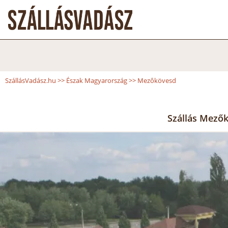
SzállásVadász.hu
>>
Észak Magyarország
>>
Mezôkövesd
Szállás Mezők