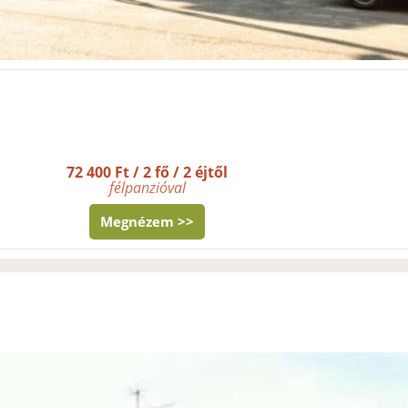
72 400 Ft / 2 fő / 2 éjtől
félpanzióval
Megnézem >>