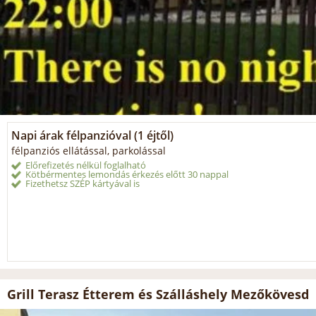
Napi árak félpanzióval (1 éjtől)
félpanziós ellátással, parkolással
Előrefizetés nélkül foglalható
Kötbérmentes lemondás érkezés előtt 30 nappal
Fizethetsz SZÉP kártyával is
Grill Terasz Étterem és Szálláshely Mezőkövesd