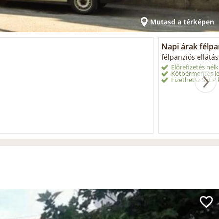
Mutasd a térképen
Napi árak félpan
félpanziós ellátá
Előrefizetés nélk
Kötbérmentes le
Fizethetsz SZÉP k