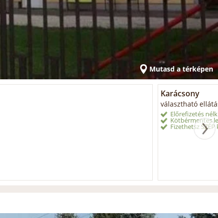
Mutasd a térképen
Karácsony
választható ellátá
Előrefizetés nélk
Kötbérmentes le
Fizethetsz SZÉP k