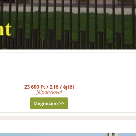
23 600 Ft / 2 fő / éjtől
félpanzióval
Megnézem >>