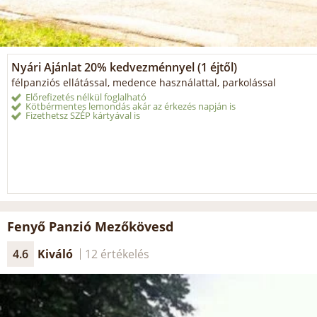
Nyári Ajánlat 20% kedvezménnyel (1 éjtől)
félpanziós ellátással, medence használattal, parkolással
Előrefizetés nélkül foglalható
Kötbérmentes lemondás akár az érkezés napján is
Fizethetsz SZÉP kártyával is
Fenyő Panzió Mezőkövesd
4.6
Kiváló
12 értékelés