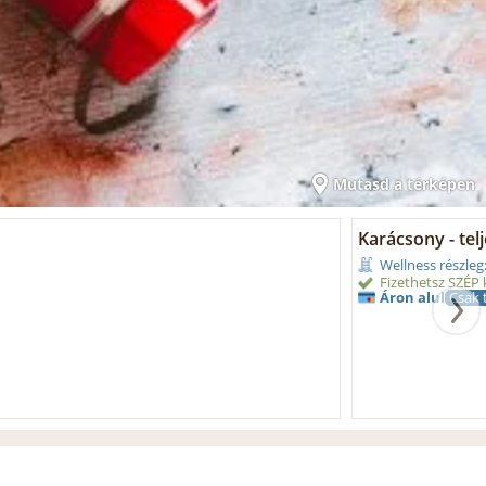
Mutasd a térképen
Karácsony - telj
Wellness részleg
Fizethetsz SZÉP k
Áron alul
Csak t