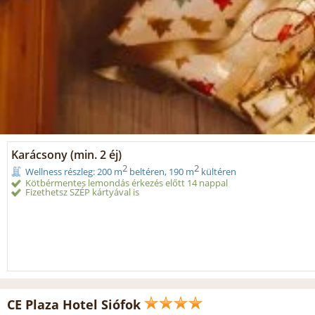
Karácsony (min. 2 éj)
2
2
Wellness részleg: 200 m
beltéren, 190 m
kültéren
Kötbérmentes lemondás érkezés előtt 14 nappal
Fizethetsz SZÉP kártyával is
CE Plaza Hotel Siófok