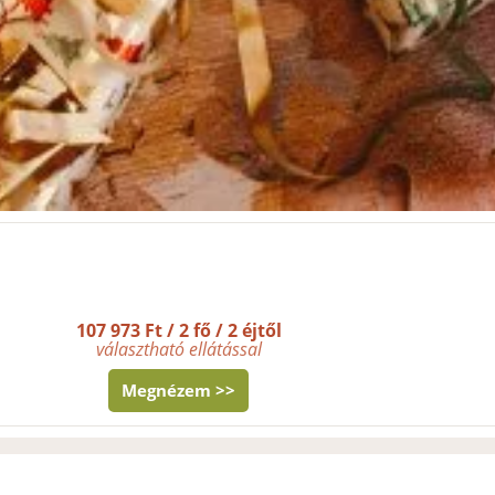
107 973 Ft / 2 fő / 2 éjtől
választható ellátással
Megnézem >>