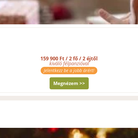
159 900 Ft / 2 fő / 2 éjtől
kiváló félpanzióval
Jelentkezz be a jobb árért!
Megnézem >>