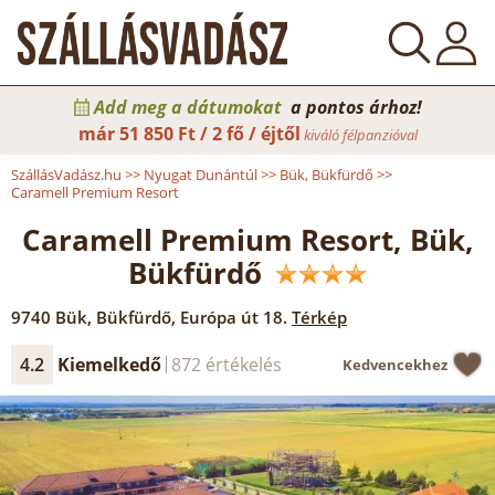
Add meg a dátumokat
a pontos árhoz!
már
51 850 Ft / 2 fő / éjtől
kiváló félpanzióval
SzállásVadász.hu
>>
Nyugat Dunántúl
>>
Bük, Bükfürdő
>>
Caramell Premium Resort
Caramell Premium Resort, Bük,
Bükfürdő
9740
Bük, Bükfürdő
,
Európa út 18.
Térkép
4.2
Kiemelkedő
872 értékelés
Kedvencekhez