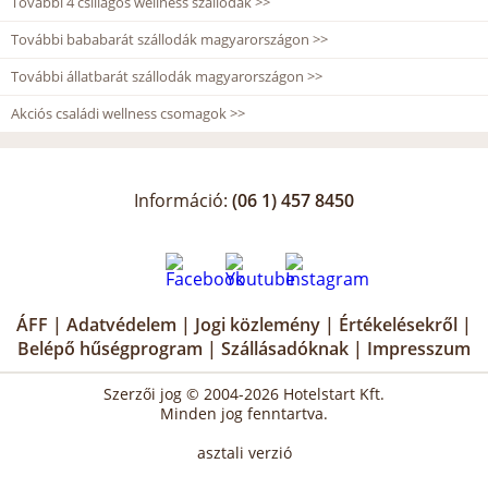
További 4 csillagos wellness szállodák >>
További bababarát szállodák magyarországon >>
További állatbarát szállodák magyarországon >>
Akciós családi wellness csomagok >>
Információ:
(06 1) 457 8450
ÁFF
|
Adatvédelem
|
Jogi közlemény
|
Értékelésekről
|
Belépő hűségprogram
|
Szállásadóknak
|
Impresszum
Szerzői jog © 2004-2026 Hotelstart Kft.
Minden jog fenntartva.
asztali verzió