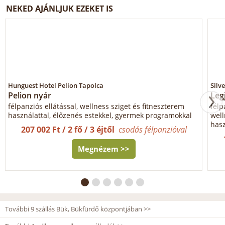
NEKED AJÁNLJUK EZEKET IS
Hunguest Hotel Pelion Tapolca
Silv
Pelion nyár
Leg
félpanziós ellátással, wellness sziget és fitneszterem
félp
használattal, élőzenés estekkel, gyermek programokkal
wel
hasz
207 002 Ft / 2 fő / 3 éjtől
csodás félpanzióval
Megnézem >>
További 9 szállás Bük, Bükfürdő központjában >>