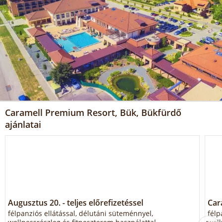
Caramell Premium Resort, Bük, Bükfürdő
ajánlatai
Augusztus 20. - teljes előrefizetéssel
Car
félpanziós ellátással, délutáni süteménnyel,
félp