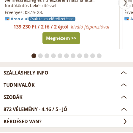
wellnessrészleg és fitneszterem használattal,
well
fürdőköntös bekészítéssel
fürd
Érvényes: 08.19-23.
Érvé
Áron alul
Csak teljes előrefizetéssel
Á
139 230 Ft / 2 fő / 2 éjtől
kiváló félpanzióval
Megnézem >>
SZÁLLÁSHELY INFO
TUDNIVALÓK
SZOBÁK
872
VÉLEMÉNY -
4.16
/
5
- JÓ
KÉRDÉSED VAN?