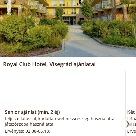
Royal Club Hotel, Visegrád ajánlatai
Senior ajánlat (min. 2 éj)
Két 
teljes ellátással, korlátlan wellnessrészleg használattal,
félp
játszószoba használattal
hasz
Érvényes: 02.08-06.18.
Érvé