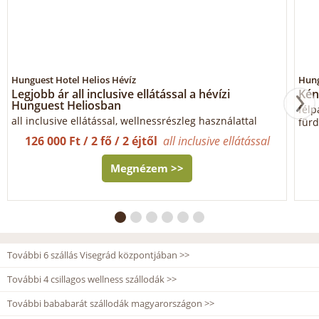
Hunguest Hotel Helios Hévíz
Hung
Legjobb ár all inclusive ellátással a hévízi
Kén
Hunguest Heliosban
félp
all inclusive ellátással, wellnessrészleg használattal
fürd
126 000 Ft / 2 fő / 2 éjtől
all inclusive ellátással
Megnézem >>
További 6 szállás Visegrád központjában >>
További 4 csillagos wellness szállodák >>
További bababarát szállodák magyarországon >>