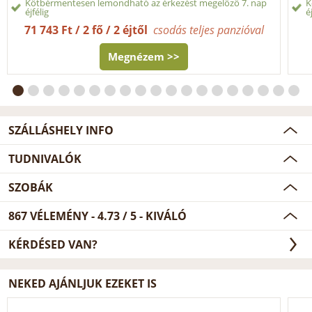
Kötbérmentesen lemondható az érkezést megelőző 7. nap
K
éjfélig
é
71 743 Ft / 2 fő / 2 éjtől
csodás teljes panzióval
Megnézem >>
SZÁLLÁSHELY INFO
TUDNIVALÓK
SZOBÁK
867
VÉLEMÉNY -
4.73
/
5
- KIVÁLÓ
KÉRDÉSED VAN?
NEKED AJÁNLJUK EZEKET IS