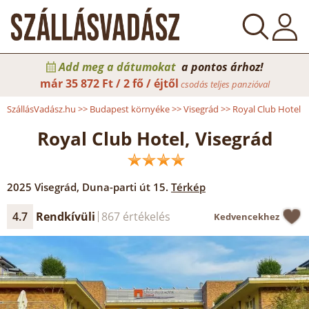
Add meg a dátumokat
a pontos árhoz!
már
35 872 Ft / 2 fő / éjtől
csodás teljes panzióval
SzállásVadász.hu
>>
Budapest környéke
>>
Visegrád
>>
Royal Club Hotel
Royal Club Hotel, Visegrád
2025
Visegrád
,
Duna-parti út 15.
Térkép
4.7
Rendkívüli
867 értékelés
Kedvencekhez