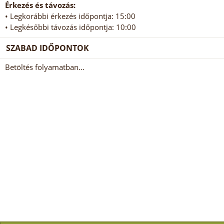
Érkezés és távozás:
• Legkorábbi érkezés időpontja: 15:00
• Legkésőbbi távozás időpontja: 10:00
SZABAD IDŐPONTOK
Betöltés folyamatban...