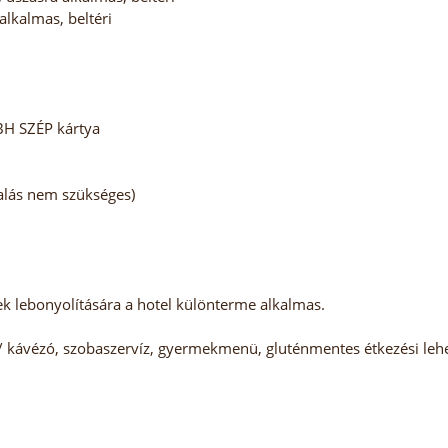
lkalmas, beltéri
BH SZÉP kártya
lalás nem szükséges)
ek lebonyolítására a hotel különterme alkalmas.
/ kávézó, szobaszervíz, gyermekmenü, gluténmentes étkezési lehe