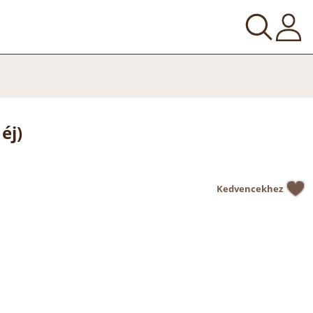
éj)
Kedvencekhez