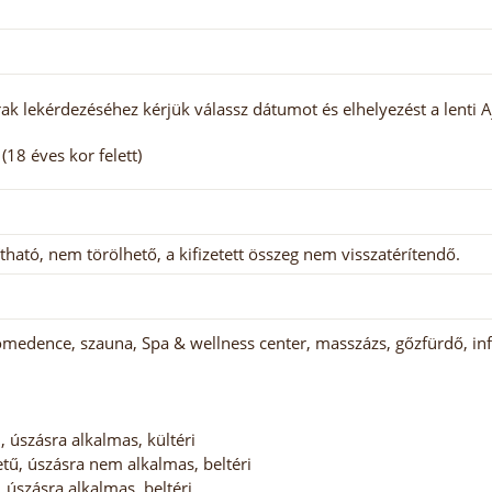
ak lekérdezéséhez kérjük válassz dátumot és elhelyezést a lenti A
18 éves kor felett)
tható, nem törölhető, a kifizetett összeg nem visszatérítendő.
medence, szauna, Spa & wellness center, masszázs, gőzfürdő, i
, úszásra alkalmas, kültéri
ű, úszásra nem alkalmas, beltéri
 úszásra alkalmas, beltéri