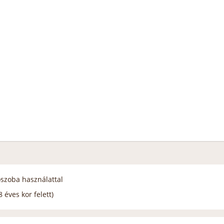
zószoba használattal
 éves kor felett)