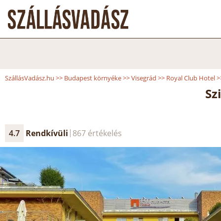
SzállásVadász.hu
>>
Budapest környéke
>>
Visegrád
>>
Royal Club Hotel
>
Szi
4.7
Rendkívüli
867 értékelés