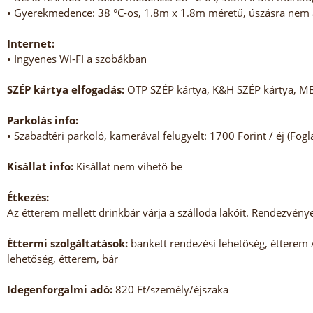
• Gyerekmedence: 38 °C-os, 1.8m x 1.8m méretű, úszásra nem a
Internet:
• Ingyenes WI-FI a szobákban
SZÉP kártya elfogadás:
OTP SZÉP kártya, K&H SZÉP kártya, M
Parkolás info:
• Szabadtéri parkoló, kamerával felügyelt: 1700 Forint / éj (Fog
Kisállat info:
Kisállat nem vihető be
Étkezés:
Az étterem mellett drinkbár várja a szálloda lakóit. Rendezvény
Éttermi szolgáltatások:
bankett rendezési lehetőség, étterem 
lehetőség, étterem, bár
Idegenforgalmi adó:
820 Ft/személy/éjszaka