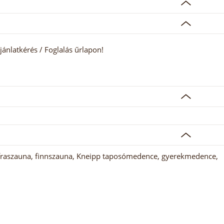
jánlatkérés / Foglalás űrlapon!
nfraszauna, finnszauna, Kneipp taposómedence, gyerekmedence,