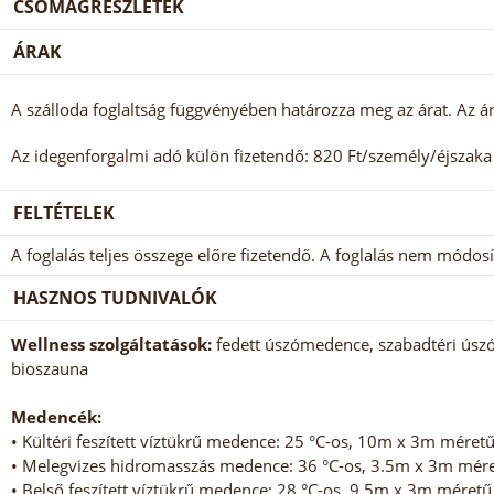
CSOMAGRÉSZLETEK
ÁRAK
A szálloda foglaltság függvényében határozza meg az árat. Az ár
Az idegenforgalmi adó külön fizetendő: 820 Ft/személy/éjszaka (
FELTÉTELEK
A foglalás teljes összege előre fizetendő. A foglalás nem módosí
HASZNOS TUDNIVALÓK
Wellness szolgáltatások:
fedett úszómedence, szabadtéri úszó
bioszauna
Medencék:
• Kültéri feszített víztükrű medence: 25 °C-os, 10m x 3m méretű
• Melegvizes hidromasszás medence: 36 °C-os, 3.5m x 3m méret
• Belső feszített víztükrű medence: 28 °C-os, 9.5m x 3m méretű,