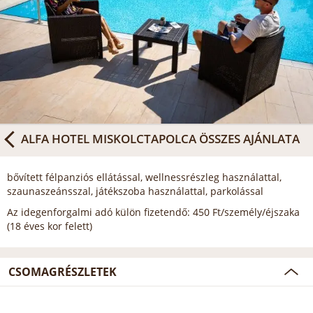
ALFA HOTEL MISKOLCTAPOLCA
ÖSSZES AJÁNLATA
bővített félpanziós ellátással, wellnessrészleg használattal,
szaunaszeánsszal, játékszoba használattal, parkolással
Az idegenforgalmi adó külön fizetendő: 450 Ft/személy/éjszaka
(18 éves kor felett)
CSOMAGRÉSZLETEK