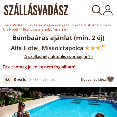
SzállásVadász.hu
>>
Észak Magyarország
>>
Bükk
>>
Miskolctapolca
>>
Alfa Hotel
>>
Bombaáras ajánlat (min. 2 éj)
Bombaáras ajánlat (min. 2 éj)
Alfa Hotel, Miskolctapolca
A szálláshely aktuális csomagjai >>
Ez a csomag jelenleg nem foglalható!
4.6
Kiváló
504 értékelés
Kedvencekhez