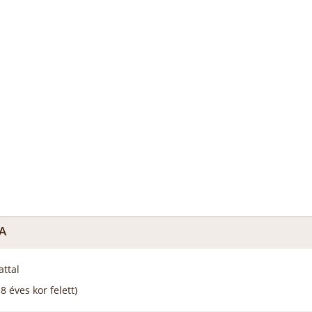
A
attal
 éves kor felett)