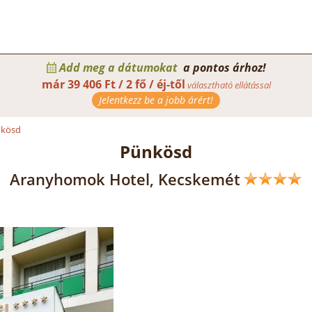
Add meg a dátumokat
a pontos árhoz!
már
39 406 Ft / 2 fő / éj-től
választható ellátással
Jelentkezz be a jobb árért!
kösd
Pünkösd
Aranyhomok Hotel, Kecskemét