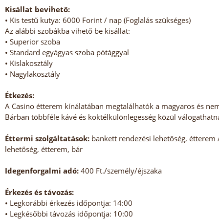
Kisállat bevihető:
• Kis testű kutya: 6000 Forint / nap (Foglalás szükséges)
Az alábbi szobákba vihető be kisállat:
• Superior szoba
• Standard egyágyas szoba pótággyal
• Kislakosztály
• Nagylakosztály
Étkezés:
A Casino étterem kínálatában megtalálhatók a magyaros és nemz
Bárban többféle kávé és koktélkülönlegesség közül válogathatn
Éttermi szolgáltatások:
bankett rendezési lehetőség, étterem 
lehetőség, étterem, bár
Idegenforgalmi adó:
400 Ft./személy/éjszaka
Érkezés és távozás:
• Legkorábbi érkezés időpontja: 14:00
• Legkésőbbi távozás időpontja: 10:00