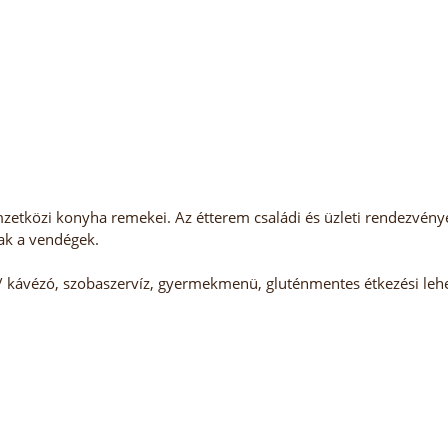
etközi konyha remekei. Az étterem családi és üzleti rendezvénye
ak a vendégek.
/ kávézó, szobaszervíz, gyermekmenü, gluténmentes étkezési lehe