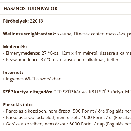
HASZNOS TUDNIVALÓK
Férőhelyek:
220 fő
Wellness szolgáltatások:
szauna, Fitnessz center, masszázs, 
Medencék:
• Élménymedence: 27 °C-os, 12m x 4m méretű, úszásra alkalmas
• Pezsgőmedence: 37 °C-os, úszásra nem alkalmas, beltéri
Internet:
• Ingyenes WI-FI a szobákban
SZÉP kártya elfogadás:
OTP SZÉP kártya, K&H SZÉP kártya, M
Parkolás info:
• Parkolás a közelben, nem őrzött: 500 Forint / óra (Foglalás n
• Parkolás a szálloda előtt, nem őrzött: 4000 Forint / éj (Foglal
• Garázs a közelben, nem őrzött: 6000 Forint / nap (Foglalás n