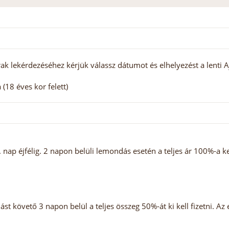
ak lekérdezéséhez kérjük válassz dátumot és elhelyezést a lenti A
(18 éves kor felett)
ap éjfélig. 2 napon belüli lemondás esetén a teljes ár 100%-a ke
st követő 3 napon belül a teljes összeg 50%-át ki kell fizetni. Az 