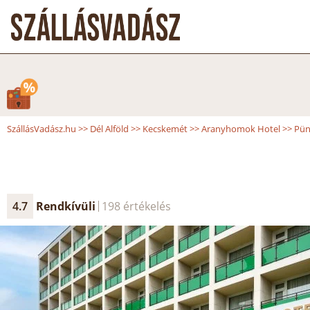
SzállásVadász.hu
>>
Dél Alföld
>>
Kecskemét
>>
Aranyhomok Hotel
>>
Pün
4.7
Rendkívüli
198 értékelés