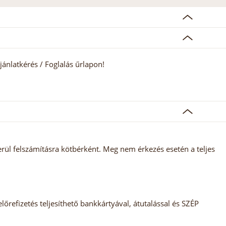
jánlatkérés / Foglalás űrlapon!
rül felszámításra kötbérként. Meg nem érkezés esetén a teljes
előrefizetés teljesíthető bankkártyával, átutalással és SZÉP