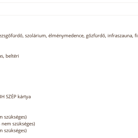
pezsgőfürdő, szolárium, élménymedence, gőzfürdő, infraszauna, f
, beltéri
BH SZÉP kártya
em szükséges)
ás nem szükséges)
em szükséges)