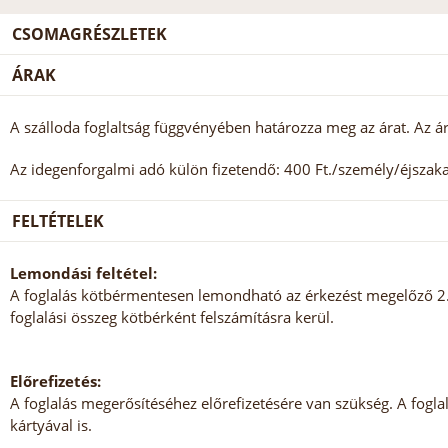
CSOMAGRÉSZLETEK
ÁRAK
A szálloda foglaltság függvényében határozza meg az árat. Az ár
Az idegenforgalmi adó külön fizetendő: 400 Ft./személy/éjszaka 
FELTÉTELEK
Lemondási feltétel:
A foglalás kötbérmentesen lemondható az érkezést megelőző 2. n
foglalási összeg kötbérként felszámításra kerül.
Előrefizetés:
A foglalás megerősítéséhez előrefizetésére van szükség. A foglalá
kártyával is.