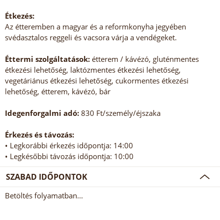
Étkezés:
Az étteremben a magyar és a reformkonyha jegyében
svédasztalos reggeli és vacsora várja a vendégeket.
Éttermi szolgáltatások:
étterem / kávézó, gluténmentes
étkezési lehetőség, laktózmentes étkezési lehetőség,
vegetáriánus étkezési lehetőség, cukormentes étkezési
lehetőség, étterem, kávézó, bár
Idegenforgalmi adó:
830 Ft/személy/éjszaka
Érkezés és távozás:
• Legkorábbi érkezés időpontja: 14:00
• Legkésőbbi távozás időpontja: 10:00
SZABAD IDŐPONTOK
Betöltés folyamatban...