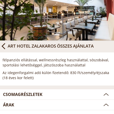
ART HOTEL ZALAKAROS
ÖSSZES AJÁNLATA
félpanziós ellátással, wellnessrészleg használattal, sószobával,
sportolási lehetőséggel, játszószoba használattal
Az idegenforgalmi adó külön fizetendő: 830 Ft/személy/éjszaka
(18 éves kor felett)
CSOMAGRÉSZLETEK
ÁRAK