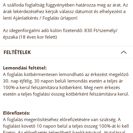
A szálloda foglaltság függvényében határozza meg az árat. Az
árak lekérdezéséhez kérjük válassz dátumot és elhelyezést a
lenti Ajánlatkérés / Foglalás űrlapon!
Az idegenforgalmi adó külön fizetendő: 830 Ft/személy/
éjszaka (18 éves kor felett)
FELTÉTELEK
Lemondási feltétel:
A foglalás kötbérmentesen lemondható az érkezést megelőző
30. nap éjfélig. 30 napon belüli lemondás esetén a teljes ár
100%-a kerül felszámításra kötbérként. Meg nem érkezés
esetén a teljes foglalási összeg kötbérként felszámításra kerül.
Előrefizetés:
A foglalás megerősítéséhez előrefizetésére van szükség. A
foglalást követő 10 napon belül a teljes összeg 100%-át ki kell
fizetni. Az előrefizetés teljesíthető bankkártyával, átutalással