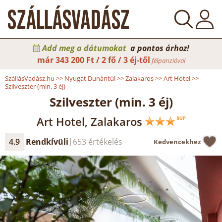
Add meg a dátumokat
a pontos árhoz!
már
343 200 Ft / 2 fő / 3 éj-től
félpanzióval
SzállásVadász.hu
>>
Nyugat Dunántúl
>>
Zalakaros
>>
Art Hotel
>>
Szilveszter (min. 3 éj)
Szilveszter (min. 3 éj)
Art Hotel, Zalakaros
4.9
Rendkívüli
653 értékelés
Kedvencekhez