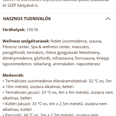
és SZÉP kártyával is.
HASZNOS TUDNIVALÓK
Férőhelyek:
100 fő
Wellness szolgáltatások:
fedett úszómedence, szauna,
Fitnessz center, Spa & wellness center, masszázs,
pezsgőfürdő, termálvíz, illetve gyógyászati létesítmény,
élménymedence, gőzfürdő, infraszauna, finnszauna, Kneipp
taposómedence, sóbarlang, aromakabin, napozóterasz
Medencék:
• Termálvizes úszómedence ellenáramoltatóval: 32 °C-os, 5m
x 10m méretű, úszásra alkalmas, beltéri
• Termálvizes jacuzzi: 33 °C-os, 4m x 4m méretű, úszásra nem
alkalmas, beltéri
• Kültéri Jakuzzi: 33 °C-os, 4m x 2.5m méretű, úszásra nem
alkalmas, kültéri
• Pancsoló: 34 °C-os, 3m x 2.5m méretű, úszásra nem