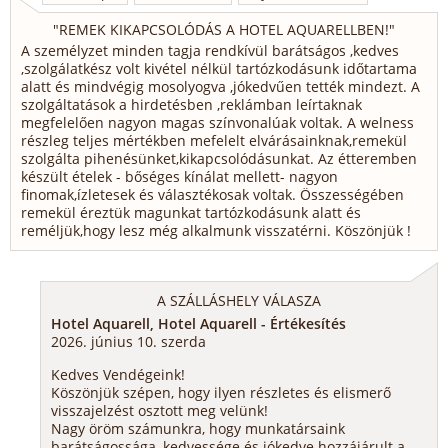
"
REMEK KIKAPCSOLÓDÁS A HOTEL AQUARELLBEN!
"
A személyzet minden tagja rendkívül barátságos ,kedves
,szolgálatkész volt kivétel nélkül tartózkodásunk időtartama
alatt és mindvégig mosolyogva ,jókedvűen tették mindezt. A
szolgáltatások a hirdetésben ,reklámban leírtaknak
megfelelően nagyon magas színvonalúak voltak. A welness
részleg teljes mértékben mefelelt elvárásainknak,remekül
szolgálta pihenésünket,kikapcsolódásunkat. Az étteremben
készült ételek - bőséges kínálat mellett- nagyon
finomak,ízletesek és választékosak voltak. Összességében
remekül éreztük magunkat tartózkodásunk alatt és
reméljük,hogy lesz még alkalmunk visszatérni. Köszönjük !
A SZÁLLÁSHELY VÁLASZA
Hotel Aquarell, Hotel Aquarell - Értékesítés
2026. június 10. szerda
Kedves Vendégeink!
Köszönjük szépen, hogy ilyen részletes és elismerő
visszajelzést osztott meg velünk!
Nagy öröm számunkra, hogy munkatársaink
barátságossága, kedvessége és jókedve hozzájárult a