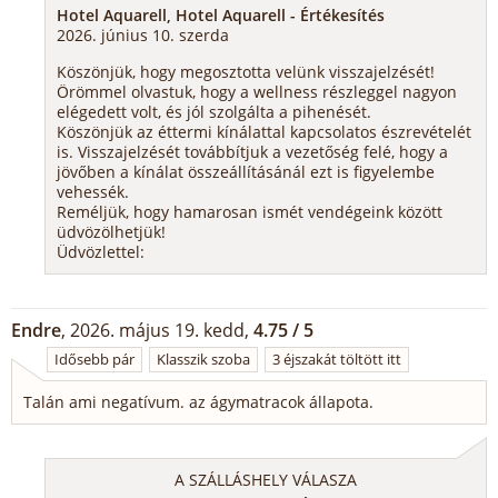
Hotel Aquarell, Hotel Aquarell - Értékesítés
2026. június 10. szerda
Köszönjük, hogy megosztotta velünk visszajelzését!
Örömmel olvastuk, hogy a wellness részleggel nagyon
elégedett volt, és jól szolgálta a pihenését.
Köszönjük az éttermi kínálattal kapcsolatos észrevételét
is. Visszajelzését továbbítjuk a vezetőség felé, hogy a
jövőben a kínálat összeállításánál ezt is figyelembe
vehessék.
Reméljük, hogy hamarosan ismét vendégeink között
üdvözölhetjük!
Üdvözlettel:
Endre
, 2026. május 19. kedd,
4.75 / 5
Idősebb pár
Klasszik szoba
3 éjszakát töltött itt
Talán ami negatívum. az ágymatracok állapota.
A SZÁLLÁSHELY VÁLASZA