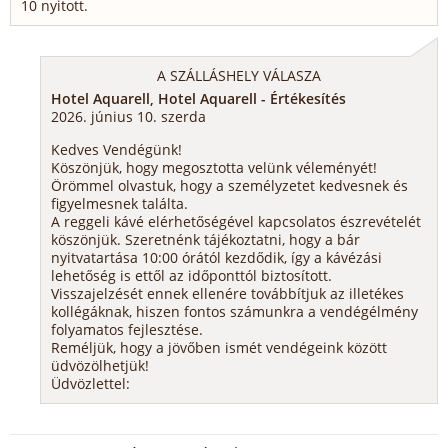
10 nyitott.
A SZÁLLÁSHELY VÁLASZA
Hotel Aquarell, Hotel Aquarell - Értékesítés
2026. június 10. szerda
Kedves Vendégünk!
Köszönjük, hogy megosztotta velünk véleményét!
Örömmel olvastuk, hogy a személyzetet kedvesnek és
figyelmesnek találta.
A reggeli kávé elérhetőségével kapcsolatos észrevételét
köszönjük. Szeretnénk tájékoztatni, hogy a bár
nyitvatartása 10:00 órától kezdődik, így a kávézási
lehetőség is ettől az időponttól biztosított.
Visszajelzését ennek ellenére továbbítjuk az illetékes
kollégáknak, hiszen fontos számunkra a vendégélmény
folyamatos fejlesztése.
Reméljük, hogy a jövőben ismét vendégeink között
üdvözölhetjük!
Üdvözlettel: