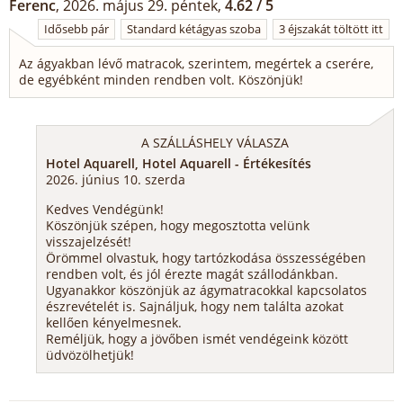
Ferenc
, 2026. május 29. péntek,
4.62 / 5
Idősebb pár
Standard kétágyas szoba
3 éjszakát töltött itt
Az ágyakban lévő matracok, szerintem, megértek a cserére,
de egyébként minden rendben volt. Köszönjük!
A SZÁLLÁSHELY VÁLASZA
Hotel Aquarell, Hotel Aquarell - Értékesítés
2026. június 10. szerda
Kedves Vendégünk!
Köszönjük szépen, hogy megosztotta velünk
visszajelzését!
Örömmel olvastuk, hogy tartózkodása összességében
rendben volt, és jól érezte magát szállodánkban.
Ugyanakkor köszönjük az ágymatracokkal kapcsolatos
észrevételét is. Sajnáljuk, hogy nem találta azokat
kellően kényelmesnek.
Reméljük, hogy a jövőben ismét vendégeink között
üdvözölhetjük!