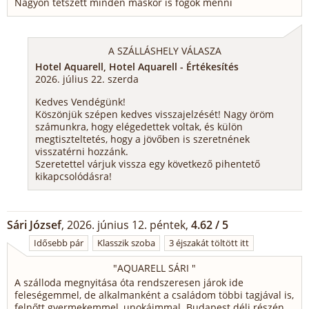
Nagyon tetszett minden máskor is fogok menni
A SZÁLLÁSHELY VÁLASZA
Hotel Aquarell, Hotel Aquarell - Értékesítés
2026. július 22. szerda
Kedves Vendégünk!
Köszönjük szépen kedves visszajelzését! Nagy öröm
számunkra, hogy elégedettek voltak, és külön
megtiszteltetés, hogy a jövőben is szeretnének
visszatérni hozzánk.
Szeretettel várjuk vissza egy következő pihentető
kikapcsolódásra!
Sári József
, 2026. június 12. péntek,
4.62 / 5
Idősebb pár
Klasszik szoba
3 éjszakát töltött itt
"
AQUARELL SÁRI
"
A szálloda megnyitása óta rendszeresen járok ide
feleségemmel, de alkalmanként a családom többi tagjával is,
felnőtt gyermekemmel, unokáimmal. Budapest déli részén