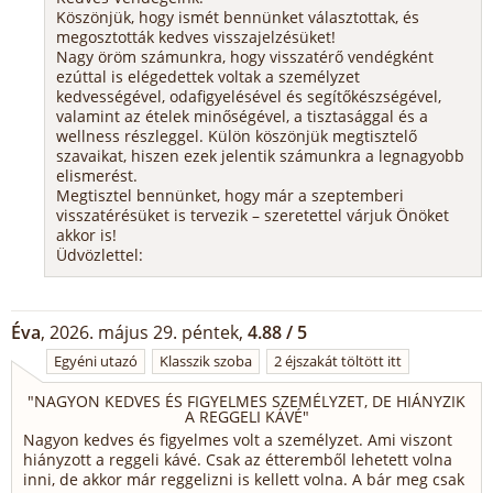
Köszönjük, hogy ismét bennünket választottak, és
megosztották kedves visszajelzésüket!
Nagy öröm számunkra, hogy visszatérő vendégként
ezúttal is elégedettek voltak a személyzet
kedvességével, odafigyelésével és segítőkészségével,
valamint az ételek minőségével, a tisztasággal és a
wellness részleggel. Külön köszönjük megtisztelő
szavaikat, hiszen ezek jelentik számunkra a legnagyobb
elismerést.
Megtisztel bennünket, hogy már a szeptemberi
visszatérésüket is tervezik – szeretettel várjuk Önöket
akkor is!
Üdvözlettel:
Éva
, 2026. május 29. péntek,
4.88 / 5
Egyéni utazó
Klasszik szoba
2 éjszakát töltött itt
"
NAGYON KEDVES ÉS FIGYELMES SZEMÉLYZET, DE HIÁNYZIK
A REGGELI KÁVÉ
"
Nagyon kedves és figyelmes volt a személyzet. Ami viszont
hiányzott a reggeli kávé. Csak az étteremből lehetett volna
inni, de akkor már reggelizni is kellett volna. A bár meg csak