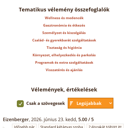
Tematikus vélemény összefoglalók
Wellness és medencék
Gasztronómia és étkezés
Személyzet és kiszolgálás
Család- és gyerekbarát szolgáltatások
Tisztaság és higiénia
Környezet, elhelyezkedés és parkolás
Programok és extra szolgáltatások
Visszatérés és ajánlás
Vélemények, értékelések
Csak a szövegesek
Eizenberger
, 2026. június 23. kedd,
5.00 / 5
Idősebb pár
Standard kétágyas szoba
2 éjszakát töltött itt