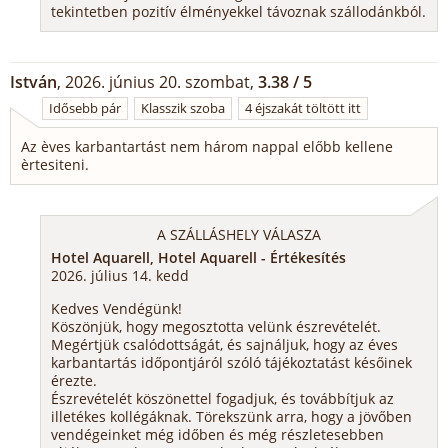
tekintetben pozitív élményekkel távoznak szállodánkból.
István
, 2026. június 20. szombat,
3.38 / 5
Idősebb pár
Klasszik szoba
4 éjszakát töltött itt
Az èves karbantartást nem három nappal előbb kellene
èrtesiteni.
A SZÁLLÁSHELY VÁLASZA
Hotel Aquarell, Hotel Aquarell - Értékesítés
2026. július 14. kedd
Kedves Vendégünk!
Köszönjük, hogy megosztotta velünk észrevételét.
Megértjük csalódottságát, és sajnáljuk, hogy az éves
karbantartás időpontjáról szóló tájékoztatást későinek
érezte.
Észrevételét köszönettel fogadjuk, és továbbítjuk az
illetékes kollégáknak. Törekszünk arra, hogy a jövőben
vendégeinket még időben és még részletesebben