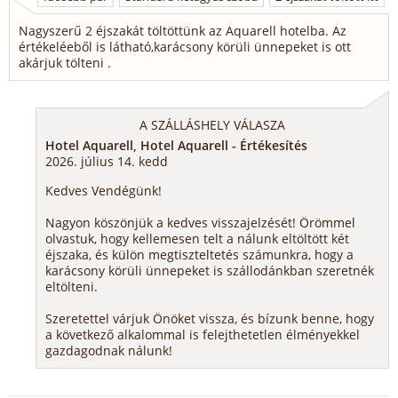
Nagyszerű 2 éjszakát töltöttünk az Aquarell hotelba. Az
értékeléeből is látható,karácsony körüli ünnepeket is ott
akárjuk tölteni .
A SZÁLLÁSHELY VÁLASZA
Hotel Aquarell, Hotel Aquarell - Értékesítés
2026. július 14. kedd
Kedves Vendégünk!
Nagyon köszönjük a kedves visszajelzését! Örömmel
olvastuk, hogy kellemesen telt a nálunk eltöltött két
éjszaka, és külön megtiszteltetés számunkra, hogy a
karácsony körüli ünnepeket is szállodánkban szeretnék
eltölteni.
Szeretettel várjuk Önöket vissza, és bízunk benne, hogy
a következő alkalommal is felejthetetlen élményekkel
gazdagodnak nálunk!