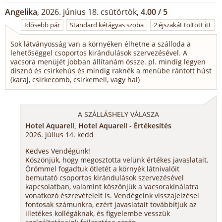
Angelika
, 2026. június 18. csütörtök,
4.00 / 5
Idősebb pár
Standard kétágyas szoba
2 éjszakát töltött itt
Sok látványosság van a környéken élhetne a szálloda a
lehetőséggel csoportos kirándulások szervezésével. A
vacsora menüjét jobban állítanám össze. pl. mindig legyen
disznó és csirkehús és mindig raknék a menübe rántott húst
(karaj, csirkecomb, csirkemell, vagy hal)
A SZÁLLÁSHELY VÁLASZA
Hotel Aquarell, Hotel Aquarell - Értékesítés
2026. július 14. kedd
Kedves Vendégünk!
Köszönjük, hogy megosztotta velünk értékes javaslatait.
Örömmel fogadtuk ötletét a környék látnivalóit
bemutató csoportos kirándulások szervezésével
kapcsolatban, valamint köszönjük a vacsorakínálatra
vonatkozó észrevételeit is. Vendégeink visszajelzései
fontosak számunkra, ezért javaslatait továbbítjuk az
illetékes kollégáknak, és figyelembe vesszük