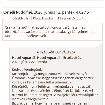
Kornéli Rudolfné
, 2026. június 12. péntek,
4.62 / 5
Idősebb pár
Klasszik szoba
2 éjszakát töltött itt
Csak a "teknő" matraccal vot gondom, a 2 hatalmas
törülközőt bevarázsoltam a matrac alá, így kényelmes lett.
Más minden tökéletes volt.
A SZÁLLÁSHELY VÁLASZA
Hotel Aquarell, Hotel Aquarell - Értékesítés
2026. július 22. szerda
Kedves Vendégünk!
Köszönjük, hogy megosztotta velünk véleményét!
Örömmel olvastuk, hogy összességében elégedettek
voltak, és kellemesen telt a pihenésük.
Köszönjük, hogy felhívta figyelmünket a matraccal
kapcsolatos észrevételére. Elnézését kérjük az ezzel
okozott kellemetlenségért, visszajelzését továbbítjuk az
illetékes kollégáink felé.
Bízunk benne, hogy hamarosan ismét vendégeink