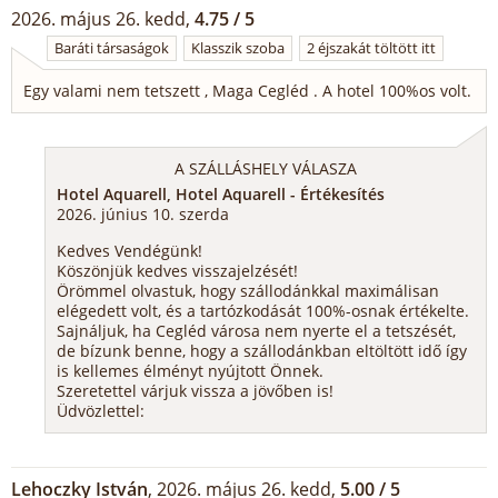
2026. május 26. kedd,
4.75 / 5
Baráti társaságok
Klasszik szoba
2 éjszakát töltött itt
Egy valami nem tetszett , Maga Cegléd . A hotel 100%os volt.
A SZÁLLÁSHELY VÁLASZA
Hotel Aquarell, Hotel Aquarell - Értékesítés
2026. június 10. szerda
Kedves Vendégünk!
Köszönjük kedves visszajelzését!
Örömmel olvastuk, hogy szállodánkkal maximálisan
elégedett volt, és a tartózkodását 100%-osnak értékelte.
Sajnáljuk, ha Cegléd városa nem nyerte el a tetszését,
de bízunk benne, hogy a szállodánkban eltöltött idő így
is kellemes élményt nyújtott Önnek.
Szeretettel várjuk vissza a jövőben is!
Üdvözlettel:
Lehoczky István
, 2026. május 26. kedd,
5.00 / 5