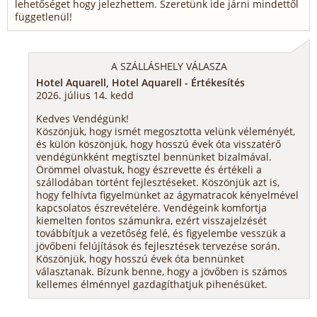
lehetőséget hogy jelezhettem. Szeretünk ide járni mindettől
függetlenül!
A SZÁLLÁSHELY VÁLASZA
Hotel Aquarell, Hotel Aquarell - Értékesítés
2026. július 14. kedd
Kedves Vendégünk!
Köszönjük, hogy ismét megosztotta velünk véleményét,
és külön köszönjük, hogy hosszú évek óta visszatérő
vendégünkként megtisztel bennünket bizalmával.
Örömmel olvastuk, hogy észrevette és értékeli a
szállodában történt fejlesztéseket. Köszönjük azt is,
hogy felhívta figyelmünket az ágymatracok kényelmével
kapcsolatos észrevételére. Vendégeink komfortja
kiemelten fontos számunkra, ezért visszajelzését
továbbítjuk a vezetőség felé, és figyelembe vesszük a
jövőbeni felújítások és fejlesztések tervezése során.
Köszönjük, hogy hosszú évek óta bennünket
választanak. Bízunk benne, hogy a jövőben is számos
kellemes élménnyel gazdagíthatjuk pihenésüket.