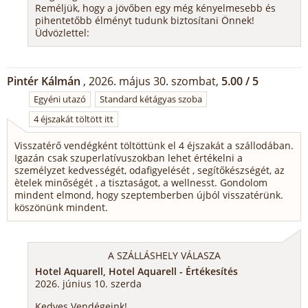
Reméljük, hogy a jövőben egy még kényelmesebb és
pihentetőbb élményt tudunk biztosítani Önnek!
Üdvözlettel:
Pintér Kálmán
, 2026. május 30. szombat,
5.00 / 5
Egyéni utazó
Standard kétágyas szoba
4 éjszakát töltött itt
Visszatérő vendégként töltöttünk el 4 éjszakát a szállodában.
Igazán csak szuperlatívuszokban lehet értékelni a
személyzet kedvességét, odafigyelését , segítőkészségét, az
ètelek minőségét , a tisztaságot, a wellnesst. Gondolom
mindent elmond, hogy szeptemberben újból visszatérünk.
köszönünk mindent.
A SZÁLLÁSHELY VÁLASZA
Hotel Aquarell, Hotel Aquarell - Értékesítés
2026. június 10. szerda
Kedves Vendégeink!