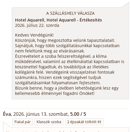
A SZÁLLÁSHELY VÁLASZA
Hotel Aquarell, Hotel Aquarell - Értékesítés
2026. július 22. szerda
Kedves Vendégünk!
Köszönjük, hogy megosztotta velünk tapasztalatait.
Sajnáljuk, hogy több szolgáltatásunkkal kapcsolatban
nem feleltünk meg az elvárásainak.
Észrevételeit a szoba felszereltségével, a klíma
működésével, valamint az ételkínálattal kapcsolatban is
köszönettel fogadtuk, és továbbítjuk az illetékes
kollégáink felé. Vendégeink visszajelzései fontosak
számunkra, hiszen ezek segítségével tudjuk
szolgáltatásainkat folyamatosan fejleszteni.
Bízunk benne, hogy a jövőben lehetőségünk lesz egy
kellemesebb élménnyel fogadni Önöket!
Éva
, 2026. június 13. szombat,
5.00 / 5
Fiatal pár
Klasszik szoba
2 éjszakát töltött itt