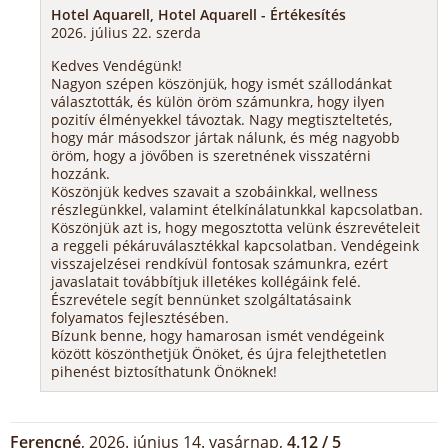
Hotel Aquarell, Hotel Aquarell - Értékesítés
2026. július 22. szerda
Kedves Vendégünk!
Nagyon szépen köszönjük, hogy ismét szállodánkat
választották, és külön öröm számunkra, hogy ilyen
pozitív élményekkel távoztak. Nagy megtiszteltetés,
hogy már másodszor jártak nálunk, és még nagyobb
öröm, hogy a jövőben is szeretnének visszatérni
hozzánk.
Köszönjük kedves szavait a szobáinkkal, wellness
részlegünkkel, valamint ételkínálatunkkal kapcsolatban.
Köszönjük azt is, hogy megosztotta velünk észrevételeit
a reggeli pékáruválasztékkal kapcsolatban. Vendégeink
visszajelzései rendkívül fontosak számunkra, ezért
javaslatait továbbítjuk illetékes kollégáink felé.
Észrevétele segít bennünket szolgáltatásaink
folyamatos fejlesztésében.
Bízunk benne, hogy hamarosan ismét vendégeink
között köszönthetjük Önöket, és újra felejthetetlen
pihenést biztosíthatunk Önöknek!
Ferencné
, 2026. június 14. vasárnap,
4.12 / 5