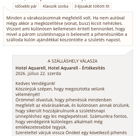
Idősebb pár
Klasszik szoba
3 éjszakát töltött itt
Minden a várakozásomnak megfelelő volt. Ha nem autóval
mégy akkor a megközelítése (vonat, busz) kicsit nehézkes.
Viszont ami különösen kellemesen éritett bennünket, hogy
mivel a párom születésnapja is beleesett a pihenésünkbe a
szálloda külön ajándékkal köszöntötte a születés napost.
A SZÁLLÁSHELY VÁLASZA
Hotel Aquarell, Hotel Aquarell - Értékesítés
2026. július 22. szerda
Kedves Vendégünk!
Köszönjük szépen, hogy megosztotta velünk
véleményét!
Örömmel olvastuk, hogy pihenésük mindenben
megfelelt az elvárásaiknak, és különösen annak örülünk,
hogy sikerült hozzájárulnunk a születésnapi
ünnepléshez egy kis meglepetéssel. Számunkra fontos,
hogy vendégeink különleges alkalmait még
emlékezetesebbé tegyük.
Szeretettel várjuk vissza Önöket egy következő pihenés