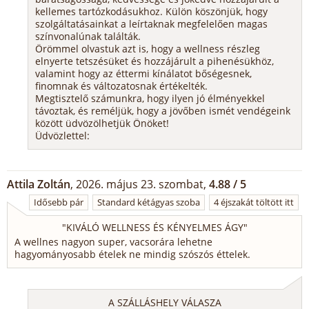
kellemes tartózkodásukhoz. Külön köszönjük, hogy
szolgáltatásainkat a leírtaknak megfelelően magas
színvonalúnak találták.
Örömmel olvastuk azt is, hogy a wellness részleg
elnyerte tetszésüket és hozzájárult a pihenésükhöz,
valamint hogy az éttermi kínálatot bőségesnek,
finomnak és változatosnak értékelték.
Megtisztelő számunkra, hogy ilyen jó élményekkel
távoztak, és reméljük, hogy a jövőben ismét vendégeink
között üdvözölhetjük Önöket!
Üdvözlettel:
Attila Zoltán
, 2026. május 23. szombat,
4.88 / 5
Idősebb pár
Standard kétágyas szoba
4 éjszakát töltött itt
"
KIVÁLÓ WELLNESS ÉS KÉNYELMES ÁGY
"
A wellnes nagyon super, vacsorára lehetne
hagyományosabb ételek ne mindig szószós éttelek.
A SZÁLLÁSHELY VÁLASZA