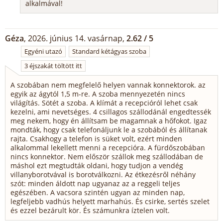
alkalmával!
Géza
, 2026. június 14. vasárnap,
2.62 / 5
Egyéni utazó
Standard kétágyas szoba
3 éjszakát töltött itt
A szobában nem megfelelő helyen vannak konnektorok. az
egyik az ágytól 1,5 m-re. A szoba mennyezetén nincs
világítás. Sötét a szoba. A klímát a recepcióról lehet csak
kezelni, ami nevetséges. 4 csillagos szállodánál engedtessék
meg nekem, hogy én állítsam be magamnak a hőfokot. Igaz
mondták, hogy csak telefonáljunk le a szobából és állítanak
rajta. Csakhogy a telefon is süket volt, ezért minden
alkalommal lekellett menni a recepcióra. A fürdőszobában
nincs konnektor. Nem először szállok meg szállodában de
máshol ezt megtudták oldani, hogy tudjon a vendég
villanyborotvával is borotválkozni. Az étkezésről néhány
szót: minden áldott nap ugyanaz az a reggeli teljes
egészében. A vacsora szintén ugyan az minden nap,
legfeljebb vadhús helyett marhahús. És csirke, sertés szelet
és ezzel bezárult kör. És számunkra íztelen volt.