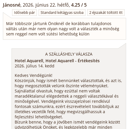
Jánosné
, 2026. június 22. hétfő,
4.25 / 5
Idősebb pár
Standard kétágyas szoba
2 éjszakát töltött itt
Már többször jártunk Önöknél de korábban tulajdonos
váltás után már nem olyan nagy volt a választék a minőség
sem reggel nem volt sütési lehetőség külön
A SZÁLLÁSHELY VÁLASZA
Hotel Aquarell, Hotel Aquarell - Értékesítés
2026. július 14. kedd
Kedves Vendégünk!
Köszönjük, hogy ismét bennünket választottak, és azt is,
hogy megosztották velünk őszinte véleményüket.
Sajnálattal olvastuk, hogy ezúttal nem voltak
maradéktalanul elégedettek a reggeli választékával és
minőségével. Vendégeink visszajelzései rendkívül
fontosak számunkra, ezért észrevételeit továbbítjuk az
illetékes vezetők felé, hogy megvizsgálhassuk a
fejlesztési lehetőségeket.
Bízunk benne, hogy a jövőben ismét vendégeink között
üdvözölhetjük Önöket, és legközelebb már minden