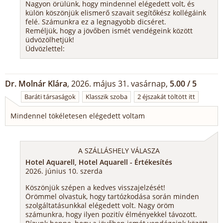
Nagyon örülünk, hogy mindennel elégedett volt, és
külön köszönjük elismerő szavait segítőkész kollégáink
felé. Számunkra ez a legnagyobb dicséret.
Reméljük, hogy a jövőben ismét vendégeink között
üdvözölhetjük!
Üdvözlettel:
Dr. Molnár Klára
, 2026. május 31. vasárnap,
5.00 / 5
Baráti társaságok
Klasszik szoba
2 éjszakát töltött itt
Mindennel tökéletesen elégedett voltam
A SZÁLLÁSHELY VÁLASZA
Hotel Aquarell, Hotel Aquarell - Értékesítés
2026. június 10. szerda
Köszönjük szépen a kedves visszajelzését!
Örömmel olvastuk, hogy tartózkodása során minden
szolgáltatásunkkal elégedett volt. Nagy öröm
számunkra, hogy ilyen pozitív élményekkel távozott.