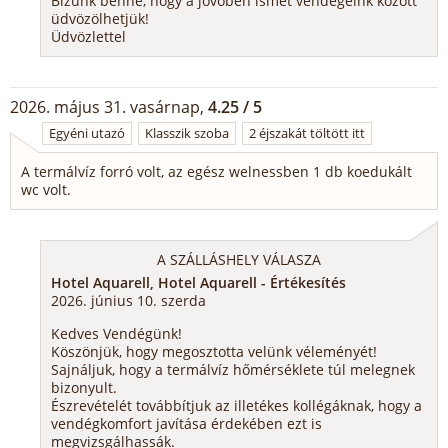
Bízunk benne, hogy a jövőben ismét vendégeink között
üdvözölhetjük!
Üdvözlettel
2026. május 31. vasárnap,
4.25 / 5
Egyéni utazó
Klasszik szoba
2 éjszakát töltött itt
A termálvíz forró volt, az egész welnessben 1 db koedukált
wc volt.
A SZÁLLÁSHELY VÁLASZA
Hotel Aquarell, Hotel Aquarell - Értékesítés
2026. június 10. szerda
Kedves Vendégünk!
Köszönjük, hogy megosztotta velünk véleményét!
Sajnáljuk, hogy a termálvíz hőmérséklete túl melegnek
bizonyult.
Észrevételét továbbítjuk az illetékes kollégáknak, hogy a
vendégkomfort javítása érdekében ezt is
megvizsgálhassák.