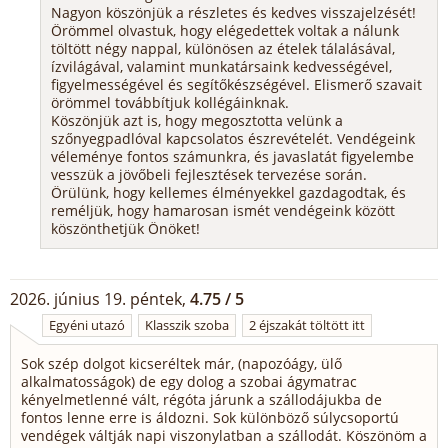
Nagyon köszönjük a részletes és kedves visszajelzését!
Örömmel olvastuk, hogy elégedettek voltak a nálunk
töltött négy nappal, különösen az ételek tálalásával,
ízvilágával, valamint munkatársaink kedvességével,
figyelmességével és segítőkészségével. Elismerő szavait
örömmel továbbítjuk kollégáinknak.
Köszönjük azt is, hogy megosztotta velünk a
szőnyegpadlóval kapcsolatos észrevételét. Vendégeink
véleménye fontos számunkra, és javaslatát figyelembe
vesszük a jövőbeli fejlesztések tervezése során.
Örülünk, hogy kellemes élményekkel gazdagodtak, és
reméljük, hogy hamarosan ismét vendégeink között
köszönthetjük Önöket!
2026. június 19. péntek,
4.75 / 5
Egyéni utazó
Klasszik szoba
2 éjszakát töltött itt
Sok szép dolgot kicseréltek már, (napozóágy, ülő
alkalmatosságok) de egy dolog a szobai ágymatrac
kényelmetlenné vált, régóta járunk a szállodájukba de
fontos lenne erre is áldozni. Sok különböző súlycsoportú
vendégek váltják napi viszonylatban a szállodát. Köszönöm a