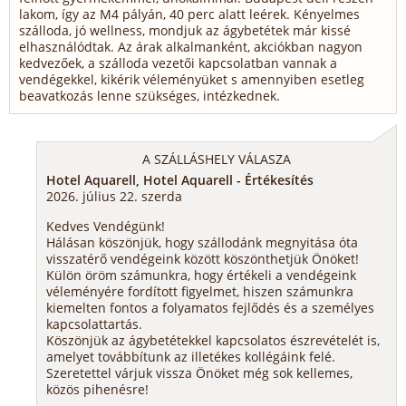
lakom, így az M4 pályán, 40 perc alatt leérek. Kényelmes
szálloda, jó wellness, mondjuk az ágybetétek már kissé
elhasználódtak. Az árak alkalmanként, akciókban nagyon
kedvezőek, a szálloda vezetői kapcsolatban vannak a
vendégekkel, kikérik véleményüket s amennyiben esetleg
beavatkozás lenne szükséges, intézkednek.
A SZÁLLÁSHELY VÁLASZA
Hotel Aquarell, Hotel Aquarell - Értékesítés
2026. július 22. szerda
Kedves Vendégünk!
Hálásan köszönjük, hogy szállodánk megnyitása óta
visszatérő vendégeink között köszönthetjük Önöket!
Külön öröm számunkra, hogy értékeli a vendégeink
véleményére fordított figyelmet, hiszen számunkra
kiemelten fontos a folyamatos fejlődés és a személyes
kapcsolattartás.
Köszönjük az ágybetétekkel kapcsolatos észrevételét is,
amelyet továbbítunk az illetékes kollégáink felé.
Szeretettel várjuk vissza Önöket még sok kellemes,
közös pihenésre!