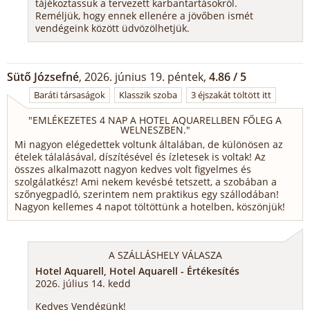
tájékoztassuk a tervezett karbantartásokról.
Reméljük, hogy ennek ellenére a jövőben ismét
vendégeink között üdvözölhetjük.
Sütő Józsefné
, 2026. június 19. péntek,
4.86 / 5
Baráti társaságok
Klasszik szoba
3 éjszakát töltött itt
"
EMLÉKEZETES 4 NAP A HOTEL AQUARELLBEN FŐLEG A
WELNESZBEN.
"
Mi nagyon elégedettek voltunk általában, de különösen az
ételek tálalásával, díszítésével és ízletesek is voltak! Az
összes alkalmazott nagyon kedves volt figyelmes és
szolgálatkész! Ami nekem kevésbé tetszett, a szobában a
szőnyegpadló, szerintem nem praktikus egy szállodában!
Nagyon kellemes 4 napot töltöttünk a hotelben, köszönjük!
A SZÁLLÁSHELY VÁLASZA
Hotel Aquarell, Hotel Aquarell - Értékesítés
2026. július 14. kedd
Kedves Vendégünk!