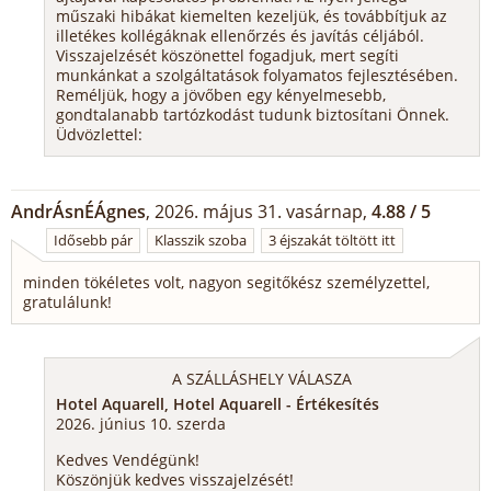
műszaki hibákat kiemelten kezeljük, és továbbítjuk az
illetékes kollégáknak ellenőrzés és javítás céljából.
Visszajelzését köszönettel fogadjuk, mert segíti
munkánkat a szolgáltatások folyamatos fejlesztésében.
Reméljük, hogy a jövőben egy kényelmesebb,
gondtalanabb tartózkodást tudunk biztosítani Önnek.
Üdvözlettel:
AndrÁsnÉÁgnes
, 2026. május 31. vasárnap,
4.88 / 5
Idősebb pár
Klasszik szoba
3 éjszakát töltött itt
minden tökéletes volt, nagyon segitőkész személyzettel,
gratulálunk!
A SZÁLLÁSHELY VÁLASZA
Hotel Aquarell, Hotel Aquarell - Értékesítés
2026. június 10. szerda
Kedves Vendégünk!
Köszönjük kedves visszajelzését!