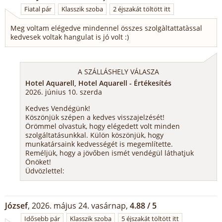
Fiatal pár
Klasszik szoba
2 éjszakát töltött itt
Meg voltam elégedve mindennel összes szolgàltattatàssal
kedvesek voltak hangulat is jó volt :)
A SZÁLLÁSHELY VÁLASZA
Hotel Aquarell, Hotel Aquarell - Értékesítés
2026. június 10. szerda
Kedves Vendégünk!
Köszönjük szépen a kedves visszajelzését!
Örömmel olvastuk, hogy elégedett volt minden
szolgáltatásunkkal. Külön köszönjük, hogy
munkatársaink kedvességét is megemlítette.
Reméljük, hogy a jövőben ismét vendégül láthatjuk
Önöket!
Üdvözlettel:
József
, 2026. május 24. vasárnap,
4.88 / 5
Idősebb pár
Klasszik szoba
5 éjszakát töltött itt