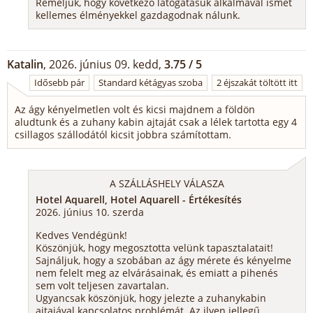
Reméljük, hogy következő látogatásuk alkalmával ismét
kellemes élményekkel gazdagodnak nálunk.
Katalin
, 2026. június 09. kedd,
3.75 / 5
Idősebb pár
Standard kétágyas szoba
2 éjszakát töltött itt
Az ágy kényelmetlen volt és kicsi majdnem a földön
aludtunk és a zuhany kabin ajtaját csak a lélek tartotta egy 4
csillagos szállodától kicsit jobbra számítottam.
A SZÁLLÁSHELY VÁLASZA
Hotel Aquarell, Hotel Aquarell - Értékesítés
2026. június 10. szerda
Kedves Vendégünk!
Köszönjük, hogy megosztotta velünk tapasztalatait!
Sajnáljuk, hogy a szobában az ágy mérete és kényelme
nem felelt meg az elvárásainak, és emiatt a pihenés
sem volt teljesen zavartalan.
Ugyancsak köszönjük, hogy jelezte a zuhanykabin
ajtajával kapcsolatos problémát. Az ilyen jellegű