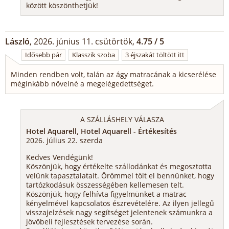
között köszönthetjük!
László
, 2026. június 11. csütörtök,
4.75 / 5
Idősebb pár
Klasszik szoba
3 éjszakát töltött itt
Minden rendben volt, talán az ágy matracának a kicserélése
méginkább növelné a megelégedettséget.
A SZÁLLÁSHELY VÁLASZA
Hotel Aquarell, Hotel Aquarell - Értékesítés
2026. július 22. szerda
Kedves Vendégünk!
Köszönjük, hogy értékelte szállodánkat és megosztotta
velünk tapasztalatait. Örömmel tölt el bennünket, hogy
tartózkodásuk összességében kellemesen telt.
Köszönjük, hogy felhívta figyelmünket a matrac
kényelmével kapcsolatos észrevételére. Az ilyen jellegű
visszajelzések nagy segítséget jelentenek számunkra a
jövőbeli fejlesztések tervezése során.