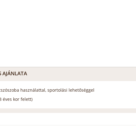
S AJÁNLATA
átszószoba használattal, sportolási lehetőséggel
 éves kor felett)