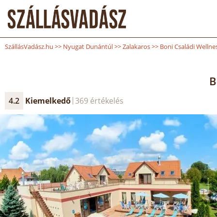
SzállásVadász.hu
>>
Nyugat Dunántúl
>>
Zalakaros
>>
Boni Családi Wellne
B
4.2
Kiemelkedő
369 értékelés