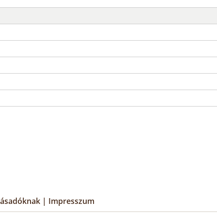
lásadóknak
|
Impresszum