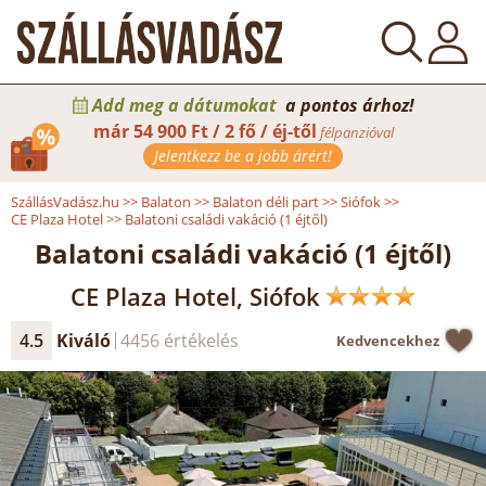
Add meg a dátumokat
a pontos árhoz!
már
54 900 Ft / 2 fő / éj-től
félpanzióval
Jelentkezz be a jobb árért!
SzállásVadász.hu
>>
Balaton
>>
Balaton déli part
>>
Siófok
>>
CE Plaza Hotel
>>
Balatoni családi vakáció (1 éjtől)
Balatoni családi vakáció (1 éjtől)
CE Plaza Hotel, Siófok
4.5
Kiváló
4456 értékelés
Kedvencekhez