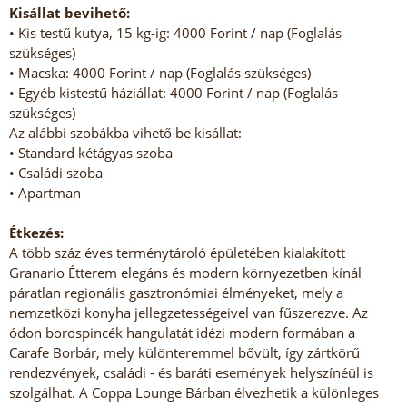
Kisállat bevihető:
• Kis testű kutya, 15 kg-ig: 4000 Forint / nap (Foglalás
szükséges)
• Macska: 4000 Forint / nap (Foglalás szükséges)
• Egyéb kistestű háziállat: 4000 Forint / nap (Foglalás
szükséges)
Az alábbi szobákba vihető be kisállat:
• Standard kétágyas szoba
• Családi szoba
• Apartman
Étkezés:
A több száz éves terménytároló épületében kialakított
Granario Étterem elegáns és modern környezetben kínál
páratlan regionális gasztronómiai élményeket, mely a
nemzetközi konyha jellegzetességeivel van fűszerezve. Az
ódon borospincék hangulatát idézi modern formában a
Carafe Borbár, mely különteremmel bővült, így zártkörű
rendezvények, családi - és baráti események helyszínéül is
szolgálhat. A Coppa Lounge Bárban élvezhetik a különleges