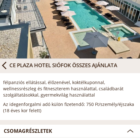
CE PLAZA HOTEL SIÓFOK
ÖSSZES AJÁNLATA
félpanziós ellátással, élőzenével, koktélkuponnal,
wellnessrészleg és fitneszterem használattal, családbarát
szolgáltatásokkal, gyermekvilág használattal
Az idegenforgalmi adó külön fizetendő: 750 Ft/személy/éjszaka
(18 éves kor felett)
CSOMAGRÉSZLETEK