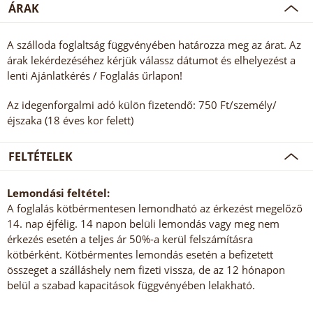
ÁRAK
A szálloda foglaltság függvényében határozza meg az árat. Az
árak lekérdezéséhez kérjük válassz dátumot és elhelyezést a
lenti Ajánlatkérés / Foglalás űrlapon!
Az idegenforgalmi adó külön fizetendő: 750 Ft/személy/
éjszaka (18 éves kor felett)
FELTÉTELEK
Lemondási feltétel:
A foglalás kötbérmentesen lemondható az érkezést megelőző
14. nap éjfélig. 14 napon belüli lemondás vagy meg nem
érkezés esetén a teljes ár 50%-a kerül felszámításra
kötbérként. Kötbérmentes lemondás esetén a befizetett
összeget a szálláshely nem fizeti vissza, de az 12 hónapon
belül a szabad kapacitások függvényében lelakható.