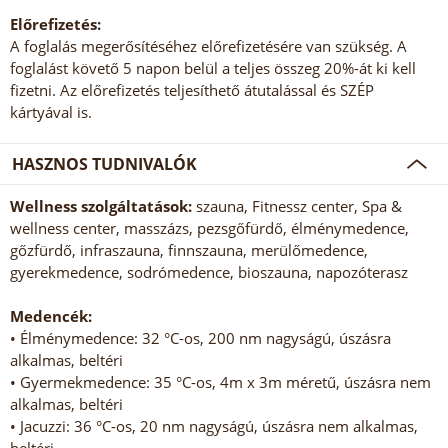
Előrefizetés:
A foglalás megerősítéséhez előrefizetésére van szükség. A
foglalást követő 5 napon belül a teljes összeg 20%-át ki kell
fizetni. Az előrefizetés teljesíthető átutalással és SZÉP
kártyával is.
HASZNOS TUDNIVALÓK
Wellness szolgáltatások:
szauna, Fitnessz center, Spa &
wellness center, masszázs, pezsgőfürdő, élménymedence,
gőzfürdő, infraszauna, finnszauna, merülőmedence,
gyerekmedence, sodrómedence, bioszauna, napozóterasz
Medencék:
• Élménymedence: 32 °C-os, 200 nm nagyságú, úszásra
alkalmas, beltéri
• Gyermekmedence: 35 °C-os, 4m x 3m méretű, úszásra nem
alkalmas, beltéri
• Jacuzzi: 36 °C-os, 20 nm nagyságú, úszásra nem alkalmas,