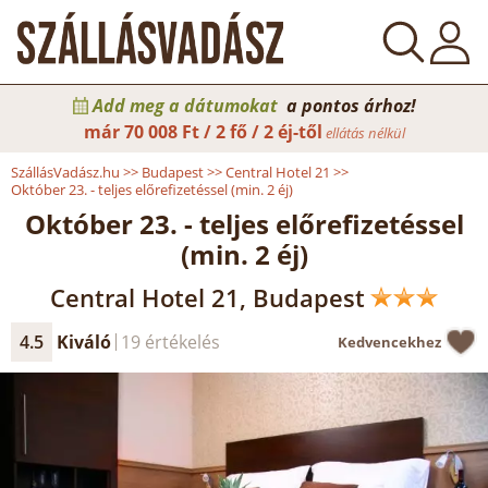
Add meg a dátumokat
a pontos árhoz!
már
70 008 Ft / 2 fő / 2 éj-től
ellátás nélkül
SzállásVadász.hu
>>
Budapest
>>
Central Hotel 21
>>
Október 23. - teljes előrefizetéssel (min. 2 éj)
Október 23. - teljes előrefizetéssel
(min. 2 éj)
Central Hotel 21, Budapest
4.5
Kiváló
19 értékelés
Kedvencekhez