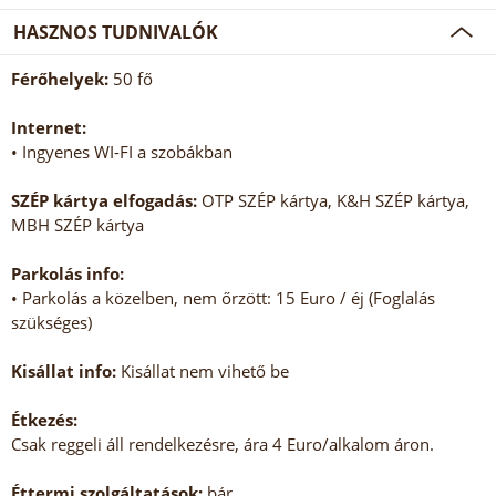
HASZNOS TUDNIVALÓK
Férőhelyek:
50 fő
Internet:
• Ingyenes WI-FI a szobákban
SZÉP kártya elfogadás:
OTP SZÉP kártya, K&H SZÉP kártya,
MBH SZÉP kártya
Parkolás info:
• Parkolás a közelben, nem őrzött: 15 Euro / éj (Foglalás
szükséges)
Kisállat info:
Kisállat nem vihető be
Étkezés:
Csak reggeli áll rendelkezésre, ára 4 Euro/alkalom áron.
Éttermi szolgáltatások:
bár