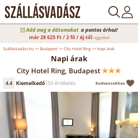
Add meg a dátumokat
a pontos árhoz!
már
28 625 Ft / 2 fő / éj-től
reggelivel
SzállásVadász.hu
>>
Budapest
>>
City Hotel Ring
>>
Napi árak
Napi árak
City Hotel Ring, Budapest
4.4
Kiemelkedő
50 értékelés
Kedvencekhez