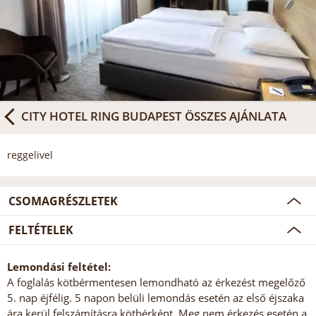
CITY HOTEL RING BUDAPEST
ÖSSZES AJÁNLATA
reggelivel
CSOMAGRÉSZLETEK
FELTÉTELEK
Lemondási feltétel:
A foglalás kötbérmentesen lemondható az érkezést megelőző
5. nap éjfélig. 5 napon belüli lemondás esetén az első éjszaka
ára kerül felszámításra kötbérként. Meg nem érkezés esetén a