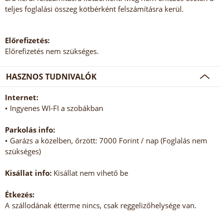
teljes foglalási összeg kötbérként felszámításra kerül.
Előrefizetés:
Előrefizetés nem szükséges.
HASZNOS TUDNIVALÓK
Internet:
• Ingyenes WI-FI a szobákban
Parkolás info:
• Garázs a közelben, őrzött: 7000 Forint / nap (Foglalás nem
szükséges)
Kisállat info:
Kisállat nem vihető be
Étkezés:
A szállodának étterme nincs, csak reggelizőhelysége van.