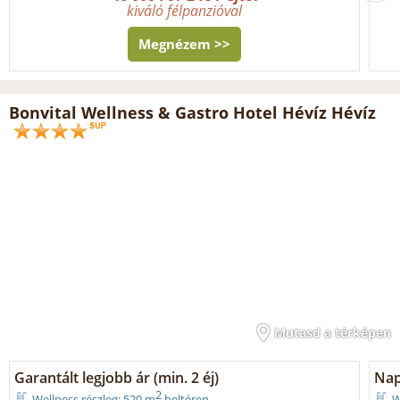
kiváló félpanzióval
Megnézem >>
Bonvital Wellness & Gastro Hotel Hévíz Hévíz
Mutasd a térképen
Garantált legjobb ár (min. 2 éj)
Nap
2
Wellness részleg: 520 m
beltéren
W