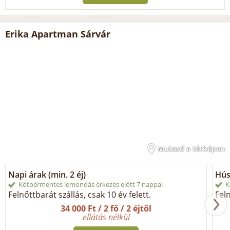
Erika Apartman Sárvár
Mutasd a térképen
Napi árak (min. 2 éj)
Hús
Kötbérmentes lemondás érkezés előtt 7 nappal
K
Felnőttbarát szállás, csak 10 év felett.
Feln
34 000 Ft / 2 fő / 2 éjtől
ellátás nélkül