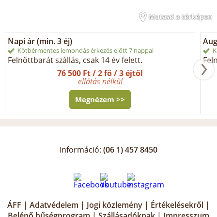
Mutasd a térképen
Napi ár (min. 3 éj)
Aug
Kötbérmentes lemondás érkezés előtt 7 nappal
K
Felnőttbarát szállás, csak 14 év felett.
Feln
76 500 Ft / 2 fő / 3 éjtől
ellátás nélkül
Megnézem >>
Információ:
(06 1) 457 8450
ÁFF
|
Adatvédelem
|
Jogi közlemény
|
Értékelésekről
|
Belépő hűségprogram
|
Szállásadóknak
|
Impresszum