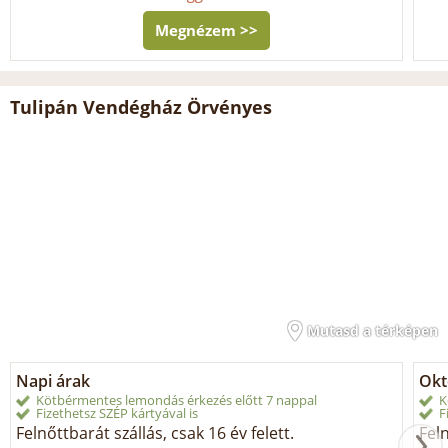
Megnézem >>
Tulipán Vendégház Örvényes
Mutasd a térképen
Napi árak
Okt
Kötbérmentes lemondás érkezés előtt 7 nappal
K
Fizethetsz SZÉP kártyával is
F
Felnőttbarát szállás, csak 16 év felett.
Feln