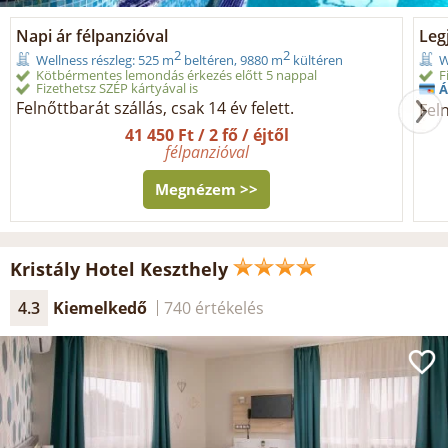
Napi ár félpanzióval
Legj
2
2
Wellness részleg: 525 m
beltéren, 9880 m
kültéren
W
Kötbérmentes lemondás érkezés előtt 5 nappal
F
Fizethetsz SZÉP kártyával is
Á
Felnőttbarát szállás, csak 14 év felett.
Feln
41 450 Ft / 2 fő / éjtől
félpanzióval
Megnézem >>
Kristály Hotel Keszthely
4.3
Kiemelkedő
740 értékelés