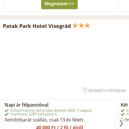
Megnézem >>
Patak Park Hotel Visegrád
Mutasd a térképen
Napi ár félpanzióval
Két 
Kötbérmentes lemondás érkezés előtt 7 nappal
K
Fizethetsz SZÉP kártyával is
F
Felnőttbarát szállás, csak 13 év felett.
Feln
40 000 Ft / 2 fő / éjtől