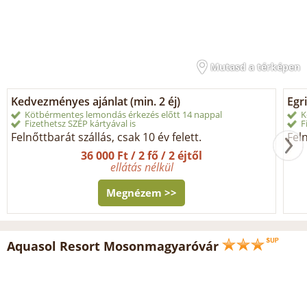
Mutasd a térképen
Kedvezményes ajánlat (min. 2 éj)
Egri
Kötbérmentes lemondás érkezés előtt 14 nappal
K
Fizethetsz SZÉP kártyával is
F
Felnőttbarát szállás, csak 10 év felett.
Feln
36 000 Ft / 2 fő / 2 éjtől
ellátás nélkül
Megnézem >>
Aquasol Resort Mosonmagyaróvár