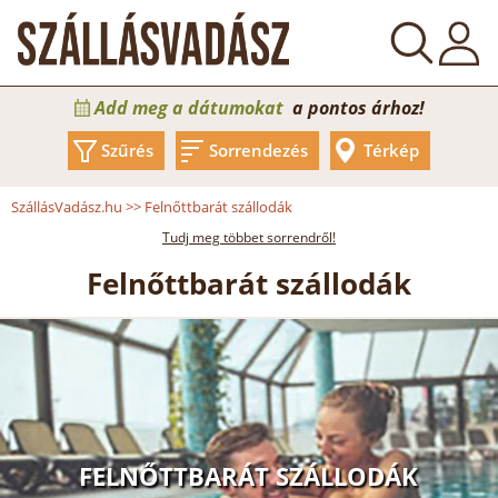
Add meg a dátumokat
a pontos árhoz!
Szűrés
Sorrendezés
Térkép
SzállásVadász.hu
>>
Felnőttbarát szállodák
Tudj meg többet sorrendről!
Felnőttbarát szállodák
FELNŐTTBARÁT SZÁLLODÁK