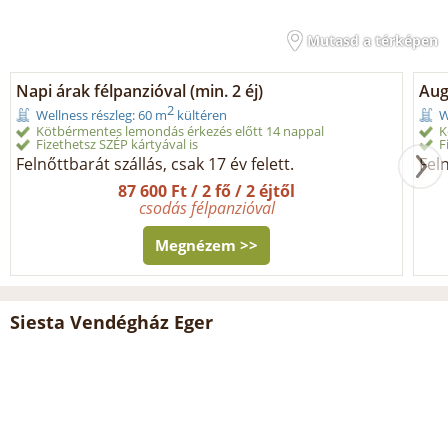
Mutasd a térképen
Napi árak félpanzióval (min. 2 éj)
Aug
2
Wellness részleg: 60 m
kültéren
W
Kötbérmentes lemondás érkezés előtt 14 nappal
K
Fizethetsz SZÉP kártyával is
F
Felnőttbarát szállás, csak 17 év felett.
Feln
87 600 Ft / 2 fő / 2 éjtől
csodás félpanzióval
Megnézem >>
Siesta Vendégház Eger