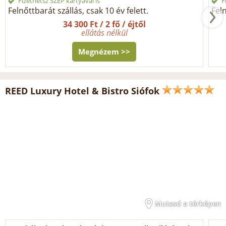
Fizethetsz SZÉP kártyával is
F
Felnőttbarát szállás, csak 10 év felett.
Feln
34 300 Ft / 2 fő / éjtől
ellátás nélkül
Megnézem >>
REED Luxury Hotel & Bistro Siófok
Mutasd a térképen