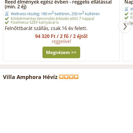
Reed élmények egész évben - reggelis ellátással
Nap
(min. 2 éj)
W
2
2
K
Wellness részleg: 180 m
beltéren, 250 m
kültéren
F
Kötbérmentes lemondás érkezés előtt 7 nappal
Fizethetsz SZÉP kártyával is
Feln
Felnőttbarát szállás, csak 16 év felett.
94 320 Ft / 2 fő / 2 éjtől
reggelivel
Megnézem >>
Villa Amphora Hévíz