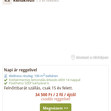
4.8
Rendkívüli
5 értékelés
Mutasd a térképen
Napi ár reggelivel
2
Wellness részleg: 100 m
beltéren
Kötbérmentes lemondás érkezés előtt 14 nappal
Fizethetsz SZÉP kártyával is
Felnőttbarát szállás, csak 15 év felett.
34 500 Ft / 2 fő / éjtől
csodás reggelivel
Megnézem >>