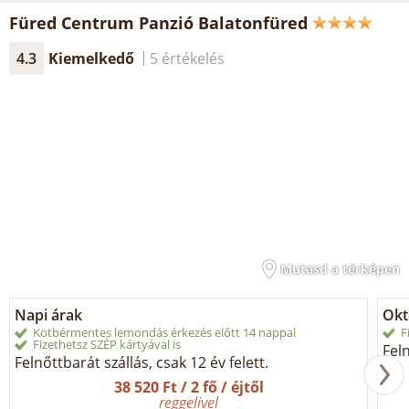
Füred Centrum Panzió Balatonfüred
4.3
Kiemelkedő
5 értékelés
Mutasd a térképen
Napi árak
Okt
Kötbérmentes lemondás érkezés előtt 14 nappal
F
Fizethetsz SZÉP kártyával is
Feln
Felnőttbarát szállás, csak 12 év felett.
38 520 Ft / 2 fő / éjtől
reggelivel