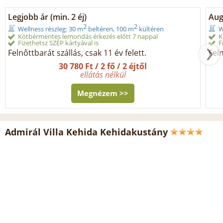
Legjobb ár (min. 2 éj)
Aug
2
2
Wellness részleg: 30 m
beltéren, 100 m
kültéren
W
Kötbérmentes lemondás érkezés előtt 7 nappal
K
Fizethetsz SZÉP kártyával is
F
Felnőttbarát szállás, csak 11 év felett.
Feln
30 780 Ft / 2 fő / 2 éjtől
ellátás nélkül
Megnézem >>
Admirál Villa Kehida Kehidakustány