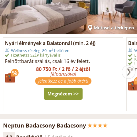
Mutasd a térképen
Nyári élmények a Balatonnál (min. 2 éj)
Bala
2
Wellness részleg: 80 m
beltéren
W
Fizethetsz SZÉP kártyával is
E
K
Felnőttbarát szállás, csak 16 év felett.
F
80 750 Ft / 2 fő / 2 éjtől
Feln
félpanzióval
Jelentkezz be a jobb árért!
Megnézem >>
Neptun Badacsony Badacsony