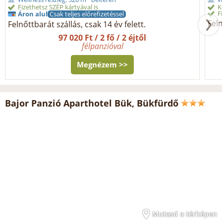
Fizethetsz SZÉP kártyával is
K
F
Áron alul
Csak teljes előrefizetéssel
Feln
Felnőttbarát szállás, csak 14 év felett.
97 020 Ft / 2 fő / 2 éjtől
félpanzióval
Megnézem >>
Bajor Panzió Aparthotel Bük, Bükfürdő
Mutasd a térképen