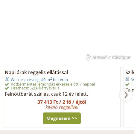
Mutasd a térképen
Napi árak reggelis ellátással
Szil
2
Wellness részleg: 40 m
beltéren
W
Kötbérmentes lemondás érkezés előtt 7 nappal
F
Fizethetsz SZÉP kártyával is
Feln
Felnőttbarát szállás, csak 12 év felett.
37 413 Ft / 2 fő / éjtől
kiváló reggelivel
Megnézem >>