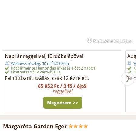
Mutasd a térképen
Napi ár reggelivel, fürdőbelépővel
Aug
2
Wellness részleg: 50 m
kültéren
W
Kötbérmentes lemondás érkezés előtt 2 nappal
K
Fizethetsz SZÉP kártyával is
F
Felnőttbarát szállás, csak 12 év felett.
Feln
65 952 Ft / 2 fő / éjtől
reggelivel
Megnézem >>
Margaréta Garden Eger