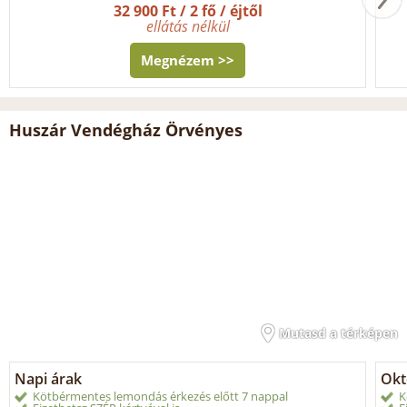
32 900 Ft / 2 fő / éjtől
ellátás nélkül
Megnézem >>
Huszár Vendégház Örvényes
Mutasd a térképen
Napi árak
Okt
Kötbérmentes lemondás érkezés előtt 7 nappal
K