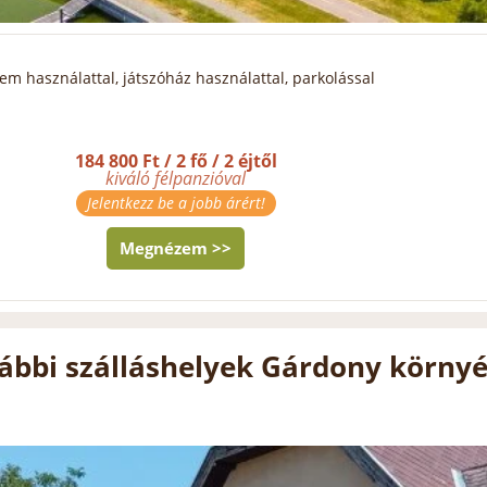
erem használattal, játszóház használattal, parkolással
184 800 Ft / 2 fő / 2 éjtől
kiváló félpanzióval
Jelentkezz be a jobb árért!
Megnézem >>
ábbi szálláshelyek Gárdony körny