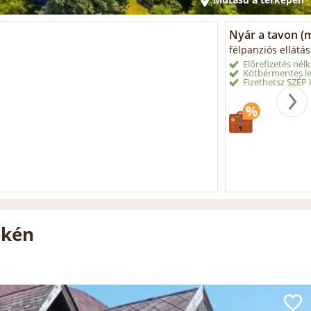
Nyár a tavon (mi
félpanziós ellátás
Előrefizetés nélk
Kötbérmentes le
Fizethetsz SZÉP k
ékén