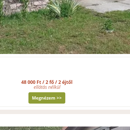
48 000 Ft / 2 fő / 2 éjtől
ellátás nélkül
Megnézem >>