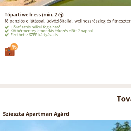
Tóparti wellness (min. 2 éj)
félpanziós ellátással, üdvözlőitallal, wellnessrészleg és fitneszt
Előrefizetés nélkül foglalható
Kötbérmentes lemondás érkezés előtt 7 nappal
Fizethetsz SZÉP kártyával is
Tov
Szieszta Apartman Agárd