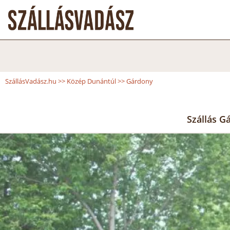
SzállásVadász.hu
>>
Közép Dunántúl
>>
Gárdony
Szállás G