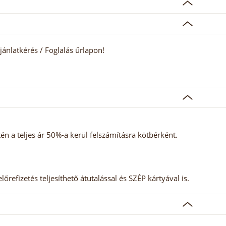
jánlatkérés / Foglalás űrlapon!
 a teljes ár 50%-a kerül felszámításra kötbérként.
őrefizetés teljesíthető átutalással és SZÉP kártyával is.