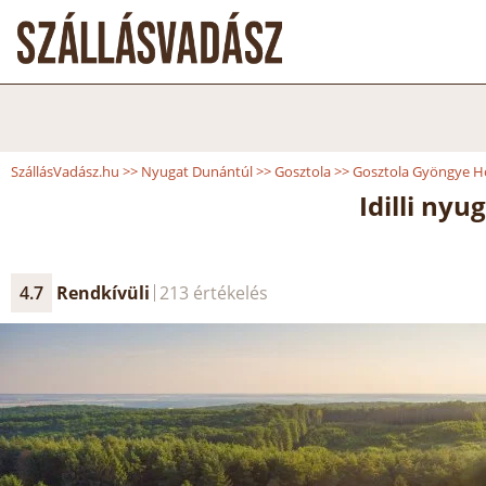
SzállásVadász.hu
>>
Nyugat Dunántúl
>>
Gosztola
>>
Gosztola Gyöngye H
Idilli nyu
4.7
Rendkívüli
213 értékelés