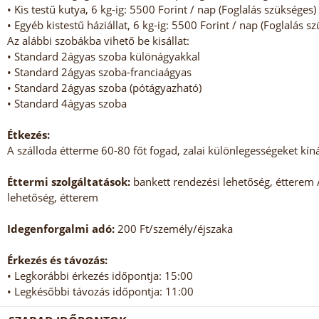
• Kis testű kutya, 6 kg-ig: 5500 Forint / nap (Foglalás szükséges)
• Egyéb kistestű háziállat, 6 kg-ig: 5500 Forint / nap (Foglalás s
Az alábbi szobákba vihető be kisállat:
• Standard 2ágyas szoba különágyakkal
• Standard 2ágyas szoba-franciaágyas
• Standard 2ágyas szoba (pótágyazható)
• Standard 4ágyas szoba
Étkezés:
A szálloda étterme 60-80 főt fogad, zalai különlegességeket kíná
Éttermi szolgáltatások:
bankett rendezési lehetőség, étterem /
lehetőség, étterem
Idegenforgalmi adó:
200 Ft/személy/éjszaka
Érkezés és távozás:
• Legkorábbi érkezés időpontja: 15:00
• Legkésőbbi távozás időpontja: 11:00