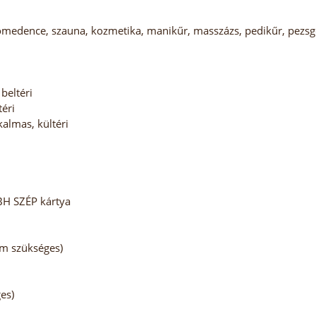
ómedence, szauna, kozmetika, manikűr, masszázs, pedikűr, pezsg
beltéri
téri
almas, kültéri
BH SZÉP kártya
em szükséges)
es)