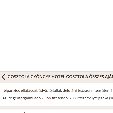
GOSZTOLA GYÖNGYE HOTEL GOSZTOLA
ÖSSZES AJÁ
félpanziós ellátással, üdvözlőitallal, délutáni teázással teasütem
Az idegenforgalmi adó külön fizetendő: 200 Ft/személy/éjszaka (18