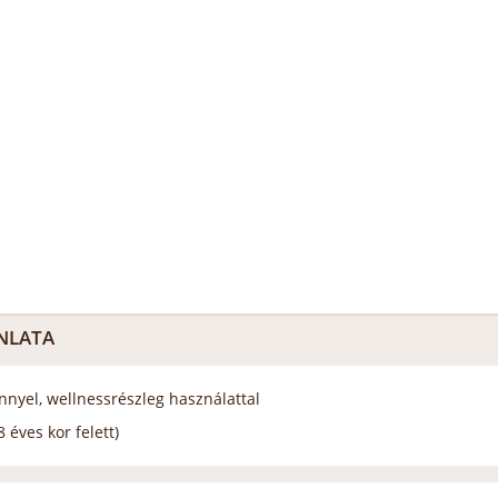
NLATA
énnyel, wellnessrészleg használattal
 éves kor felett)