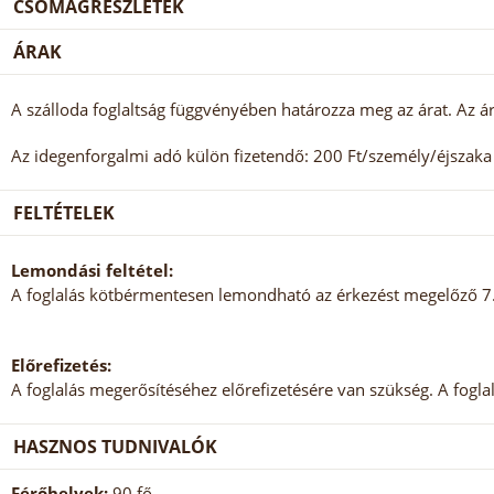
CSOMAGRÉSZLETEK
ÁRAK
A szálloda foglaltság függvényében határozza meg az árat. Az ár
Az idegenforgalmi adó külön fizetendő: 200 Ft/személy/éjszaka (
FELTÉTELEK
Lemondási feltétel:
A foglalás kötbérmentesen lemondható az érkezést megelőző 7. 
Előrefizetés:
A foglalás megerősítéséhez előrefizetésére van szükség. A foglalás
HASZNOS TUDNIVALÓK
Férőhelyek:
90 fő