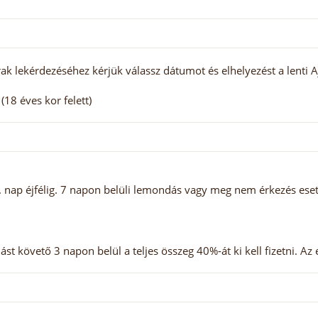
ak lekérdezéséhez kérjük válassz dátumot és elhelyezést a lenti A
18 éves kor felett)
nap éjfélig. 7 napon belüli lemondás vagy meg nem érkezés esetén
t követő 3 napon belül a teljes összeg 40%-át ki kell fizetni. Az el