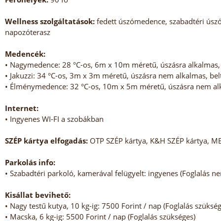
Wellness szolgáltatások:
fedett úszómedence, szabadtéri úsz
napozóterasz
Medencék:
• Nagymedence: 28 °C-os, 6m x 10m méretű, úszásra alkalmas, 
• Jakuzzi: 34 °C-os, 3m x 3m méretű, úszásra nem alkalmas, bel
• Élménymedence: 32 °C-os, 10m x 5m méretű, úszásra nem alk
Internet:
• Ingyenes WI-FI a szobákban
SZÉP kártya elfogadás:
OTP SZÉP kártya, K&H SZÉP kártya, M
Parkolás info:
• Szabadtéri parkoló, kamerával felügyelt: ingyenes (Foglalás n
Kisállat bevihető:
• Nagy testű kutya, 10 kg-ig: 7500 Forint / nap (Foglalás szükség
• Macska, 6 kg-ig: 5500 Forint / nap (Foglalás szükséges)