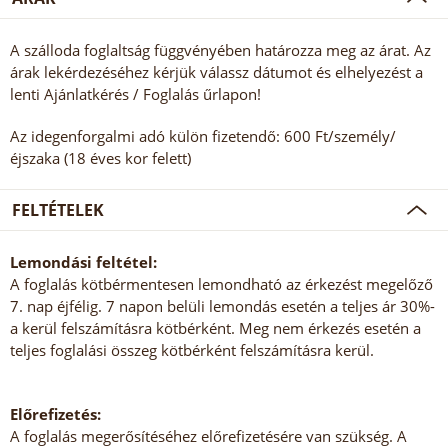
A szálloda foglaltság függvényében határozza meg az árat. Az
árak lekérdezéséhez kérjük válassz dátumot és elhelyezést a
lenti Ajánlatkérés / Foglalás űrlapon!
Az idegenforgalmi adó külön fizetendő: 600 Ft/személy/
éjszaka (18 éves kor felett)
FELTÉTELEK
Lemondási feltétel:
A foglalás kötbérmentesen lemondható az érkezést megelőző
7. nap éjfélig. 7 napon belüli lemondás esetén a teljes ár 30%-
a kerül felszámításra kötbérként. Meg nem érkezés esetén a
teljes foglalási összeg kötbérként felszámításra kerül.
Előrefizetés:
A foglalás megerősítéséhez előrefizetésére van szükség. A