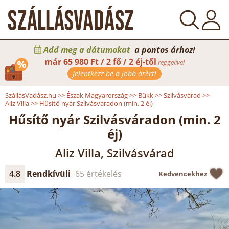
Add meg a dátumokat
a pontos árhoz!
már
65 980 Ft / 2 fő / 2 éj-től
reggelivel
Jelentkezz be a jobb árért!
SzállásVadász.hu
>>
Észak Magyarország
>>
Bükk
>>
Szilvásvárad
>>
Aliz Villa
>>
Hűsítő nyár Szilvásváradon (min. 2 éj)
Hűsítő nyár Szilvásváradon (min. 2
éj)
Aliz Villa, Szilvásvárad
4.8
Rendkívüli
65 értékelés
Kedvencekhez