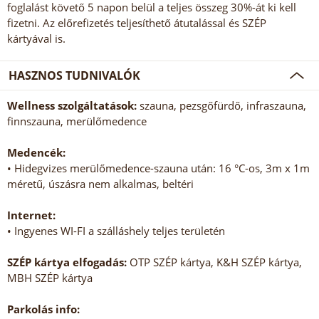
foglalást követő 5 napon belül a teljes összeg 30%-át ki kell
fizetni. Az előrefizetés teljesíthető átutalással és SZÉP
kártyával is.
HASZNOS TUDNIVALÓK
Wellness szolgáltatások:
szauna, pezsgőfürdő, infraszauna,
finnszauna, merülőmedence
Medencék:
• Hidegvizes merülőmedence-szauna után: 16 °C-os, 3m x 1m
méretű, úszásra nem alkalmas, beltéri
Internet:
• Ingyenes WI-FI a szálláshely teljes területén
SZÉP kártya elfogadás:
OTP SZÉP kártya, K&H SZÉP kártya,
MBH SZÉP kártya
Parkolás info: