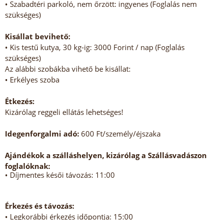
• Szabadtéri parkoló, nem őrzött: ingyenes (Foglalás nem
szükséges)
Kisállat bevihető:
• Kis testű kutya, 30 kg-ig: 3000 Forint / nap (Foglalás
szükséges)
Az alábbi szobákba vihető be kisállat:
• Erkélyes szoba
Étkezés:
Kizárólag reggeli ellátás lehetséges!
Idegenforgalmi adó:
600 Ft/személy/éjszaka
Ajándékok a szálláshelyen, kizárólag a Szállásvadászon
foglalóknak:
• Díjmentes késői távozás: 11:00
Érkezés és távozás:
• Legkorábbi érkezés időpontja: 15:00