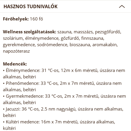
HASZNOS TUDNIVALÓK
Férőhelyek:
160 fő
Wellness szolgáltatások:
szauna, masszázs, pezsgőfürdő,
szolárium, élménymedence, gőzfürdő, finnszauna,
gyerekmedence, sodrómedence, bioszauna, aromakabin,
napozóterasz
Medencék:
• Élménymedence: 31 °C-os, 12m x 6m méretű, úszásra nem
alkalmas, beltéri
• Pihenőmedence: 33 °C-os, 2m x 7m méretű, úszásra nem
alkalmas, beltéri
• Gyermekmedence: 33 °C-os, 2m x 7m méretű, úszásra nem
alkalmas, beltéri
• Jacuzzi: 36 °C-os, 2.5 nm nagyságú, úszásra nem alkalmas,
beltéri
• Kültéri medence: 16m x 7m méretű, úszásra alkalmas,
kültéri