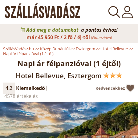
Add meg a dátumokat
a pontos árhoz!
már
45 950 Ft / 2 fő / éj-től
félpanzióval
SzállásVadász.hu
>>
Közép Dunántúl
>>
Esztergom
>>
Hotel Bellevue
>>
Napi ár félpanzióval (1 éjtől)
Napi ár félpanzióval (1 éjtől)
Hotel Bellevue, Esztergom
4.2
Kiemelkedő
Kedvencekhez
4578 értékelés