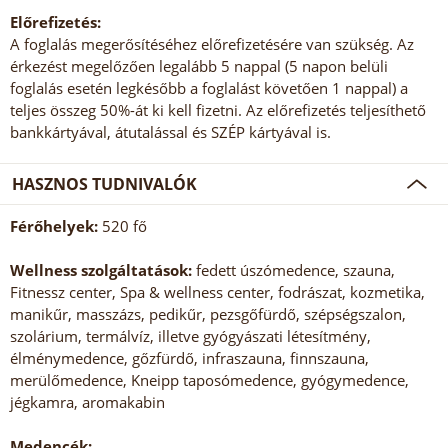
Előrefizetés:
A foglalás megerősítéséhez előrefizetésére van szükség. Az
érkezést megelőzően legalább 5 nappal (5 napon belüli
foglalás esetén legkésőbb a foglalást követően 1 nappal) a
teljes összeg 50%-át ki kell fizetni. Az előrefizetés teljesíthető
bankkártyával, átutalással és SZÉP kártyával is.
HASZNOS TUDNIVALÓK
Férőhelyek:
520 fő
Wellness szolgáltatások:
fedett úszómedence, szauna,
Fitnessz center, Spa & wellness center, fodrászat, kozmetika,
manikűr, masszázs, pedikűr, pezsgőfürdő, szépségszalon,
szolárium, termálvíz, illetve gyógyászati létesítmény,
élménymedence, gőzfürdő, infraszauna, finnszauna,
merülőmedence, Kneipp taposómedence, gyógymedence,
jégkamra, aromakabin
Medencék: