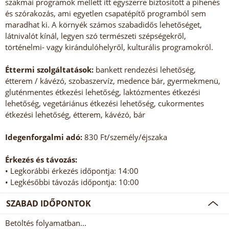
szakmai programok mellett itt egyszerre biztosított a pihenés
és szórakozás, ami egyetlen csapatépítő programból sem
maradhat ki. A környék számos szabadidős lehetőséget,
látnivalót kínál, legyen szó természeti szépségekről,
történelmi- vagy kirándulóhelyről, kulturális programokról.
Éttermi szolgáltatások:
bankett rendezési lehetőség,
étterem / kávézó, szobaszervíz, medence bár, gyermekmenü,
gluténmentes étkezési lehetőség, laktózmentes étkezési
lehetőség, vegetáriánus étkezési lehetőség, cukormentes
étkezési lehetőség, étterem, kávézó, bár
Idegenforgalmi adó:
830 Ft/személy/éjszaka
Érkezés és távozás:
• Legkorábbi érkezés időpontja: 14:00
• Legkésőbbi távozás időpontja: 10:00
SZABAD IDŐPONTOK
Betöltés folyamatban...