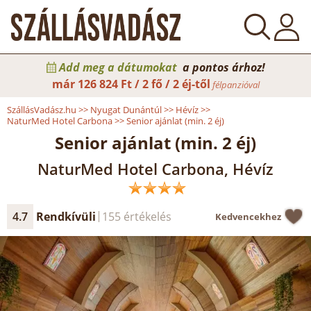
Add meg a dátumokat
a pontos árhoz!
már
126 824 Ft / 2 fő / 2 éj-től
félpanzióval
SzállásVadász.hu
>>
Nyugat Dunántúl
>>
Hévíz
>>
NaturMed Hotel Carbona
>>
Senior ajánlat (min. 2 éj)
Senior ajánlat (min. 2 éj)
NaturMed Hotel Carbona, Hévíz
4.7
Rendkívüli
155 értékelés
Kedvencekhez