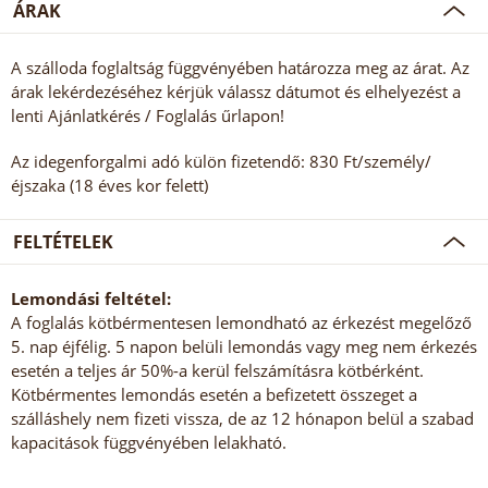
ÁRAK
A szálloda foglaltság függvényében határozza meg az árat. Az
árak lekérdezéséhez kérjük válassz dátumot és elhelyezést a
lenti Ajánlatkérés / Foglalás űrlapon!
Az idegenforgalmi adó külön fizetendő: 830 Ft/személy/
éjszaka (18 éves kor felett)
FELTÉTELEK
Lemondási feltétel:
A foglalás kötbérmentesen lemondható az érkezést megelőző
5. nap éjfélig. 5 napon belüli lemondás vagy meg nem érkezés
esetén a teljes ár 50%-a kerül felszámításra kötbérként.
Kötbérmentes lemondás esetén a befizetett összeget a
szálláshely nem fizeti vissza, de az 12 hónapon belül a szabad
kapacitások függvényében lelakható.