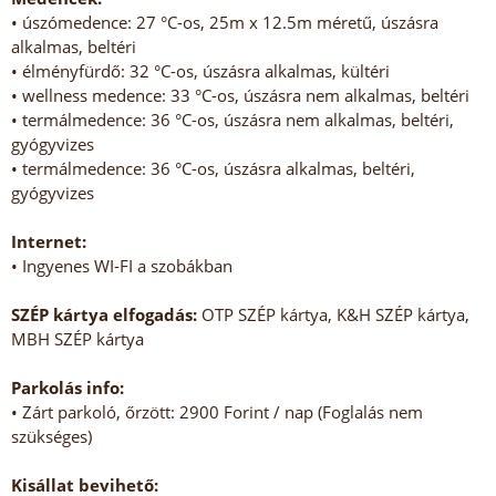
• úszómedence: 27 °C-os, 25m x 12.5m méretű, úszásra
alkalmas, beltéri
• élményfürdő: 32 °C-os, úszásra alkalmas, kültéri
• wellness medence: 33 °C-os, úszásra nem alkalmas, beltéri
• termálmedence: 36 °C-os, úszásra nem alkalmas, beltéri,
gyógyvizes
• termálmedence: 36 °C-os, úszásra alkalmas, beltéri,
gyógyvizes
Internet:
• Ingyenes WI-FI a szobákban
SZÉP kártya elfogadás:
OTP SZÉP kártya, K&H SZÉP kártya,
MBH SZÉP kártya
Parkolás info:
• Zárt parkoló, őrzött: 2900 Forint / nap (Foglalás nem
szükséges)
Kisállat bevihető: