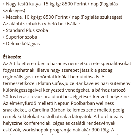
• Nagy testű kutya, 15 kg-ig: 8500 Forint / nap (Foglalás
szükséges)
• Macska, 10 kg-ig: 8500 Forint / nap (Foglalás szükséges)
Az alábbi szobákba vihető be kisállat:
• Standard Plus szoba
• Superior szoba
• Deluxe kétágyas
Étkezés:
Az Attila étteremben a hazai és nemzetközi ételspecialitásokat
fogyaszthatnak, illetve nagy szerepet játszik a gazdag
regionális gasztronómiai kínálat bemutatása is. A
természet!közeli Platán Café&Juice Bar kávé és házi sütemény
különlegességeivel kényezteti vendégeket, a bárhoz tartozó
50 fős terasz a vacsora utáni beszélgetések kedvelt helyszíne.
Az élményfürdő melletti Neptun Poolbarban wellness
snackkeket, a Carolina Bárban kellemes zene mellett pedig
remek koktélokat kóstolhatnak a látogatók. A hotel ideális
helyszíne konferenciák, céges és családi rendezvények,
esküvők, workshopok programjainak akár 300 főig. A