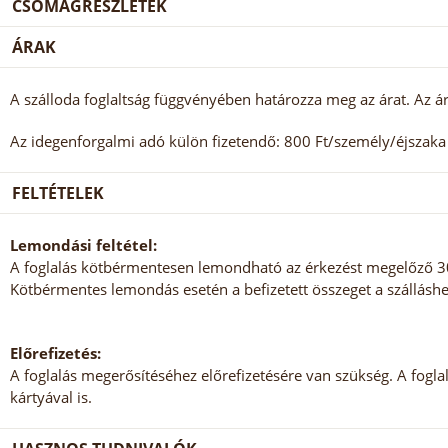
CSOMAGRÉSZLETEK
ÁRAK
A szálloda foglaltság függvényében határozza meg az árat. Az ár
Az idegenforgalmi adó külön fizetendő: 800 Ft/személy/éjszaka (
FELTÉTELEK
Lemondási feltétel:
A foglalás kötbérmentesen lemondható az érkezést megelőző 30.
Kötbérmentes lemondás esetén a befizetett összeget a szálláshe
Előrefizetés:
A foglalás megerősítéséhez előrefizetésére van szükség. A foglalá
kártyával is.