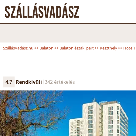
SzállásVadász.hu
>>
Balaton
>>
Balaton északi part
>>
Keszthely
>>
Hotel 
4.7
Rendkívüli
342 értékelés