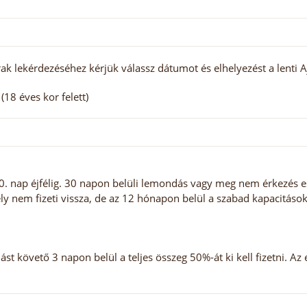
ak lekérdezéséhez kérjük válassz dátumot és elhelyezést a lenti A
18 éves kor felett)
 nap éjfélig. 30 napon belüli lemondás vagy meg nem érkezés ese
ly nem fizeti vissza, de az 12 hónapon belül a szabad kapacitáso
st követő 3 napon belül a teljes összeg 50%-át ki kell fizetni. Az 