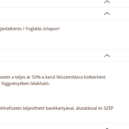
jánlatkérés / Foglalás űrlapon!
tén a teljes ár 50%-a kerül felszámításra kötbérként.
k függvényében lelakható.
előrefizetés teljesíthető bankkártyával, átutalással és SZÉP