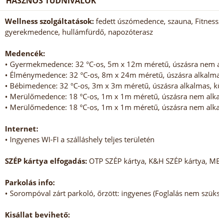
HASZNOS TUDNIVALÓK
Wellness szolgáltatások:
fedett úszómedence, szauna, Fitness
gyerekmedence, hullámfürdő, napozóterasz
Medencék:
• Gyermekmedence: 32 °C-os, 5m x 12m méretű, úszásra nem al
• Élménymedence: 32 °C-os, 8m x 24m méretű, úszásra alkalmas
• Bébimedence: 32 °C-os, 3m x 3m méretű, úszásra alkalmas, kü
• Merülőmedence: 18 °C-os, 1m x 1m méretű, úszásra nem alkal
• Merülőmedence: 18 °C-os, 1m x 1m méretű, úszásra nem alkal
Internet:
• Ingyenes WI-FI a szálláshely teljes területén
SZÉP kártya elfogadás:
OTP SZÉP kártya, K&H SZÉP kártya, M
Parkolás info:
• Sorompóval zárt parkoló, őrzött: ingyenes (Foglalás nem szük
Kisállat bevihető: