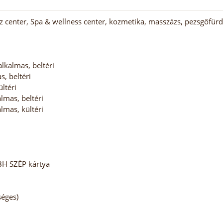
z center, Spa & wellness center, kozmetika, masszázs, pezsgőfü
kalmas, beltéri
, beltéri
ltéri
mas, beltéri
mas, kültéri
BH SZÉP kártya
séges)