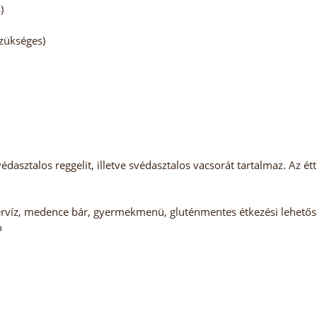
)
szükséges)
védasztalos reggelit, illetve svédasztalos vacsorát tartalmaz. Az
rvíz, medence bár, gyermekmenü, gluténmentes étkezési lehetőség
ó