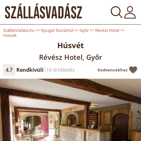
SzállásVadász.hu
>>
Nyugat Dunántúl
>>
Győr
>>
Révész Hotel
>>
Húsvét
Húsvét
Révész Hotel, Győr
4.7
Rendkívüli
16 értékelés
Kedvencekhez