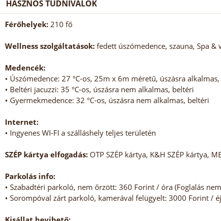
HASZNOS TUDNIVALÓK
Férőhelyek:
210 fő
Wellness szolgáltatások:
fedett úszómedence, szauna, Spa & w
Medencék:
• Úszómedence: 27 °C-os, 25m x 6m méretű, úszásra alkalmas, 
• Beltéri jacuzzi: 35 °C-os, úszásra nem alkalmas, beltéri
• Gyermekmedence: 32 °C-os, úszásra nem alkalmas, beltéri
Internet:
• Ingyenes WI-FI a szálláshely teljes területén
SZÉP kártya elfogadás:
OTP SZÉP kártya, K&H SZÉP kártya, M
Parkolás info:
• Szabadtéri parkoló, nem őrzött: 360 Forint / óra (Foglalás ne
• Sorompóval zárt parkoló, kamerával felügyelt: 3000 Forint / éj
Kisállat bevihető: