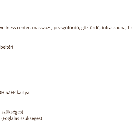
ellness center, masszázs, pezsgőfürdő, gőzfürdő, infraszauna, 
beltéri
BH SZÉP kártya
m szükséges)
 (Foglalás szükséges)