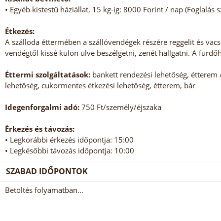
• Egyéb kistestű háziállat, 15 kg-ig: 8000 Forint / nap (Foglalás 
Étkezés:
A szálloda éttermében a szállóvendégek részére reggelit és vacso
vendégtől kissé külön ülve beszélgetni, zenét hallgatni. A fürd
Éttermi szolgáltatások:
bankett rendezési lehetőség, étterem 
lehetőség, cukormentes étkezési lehetőség, étterem, bár
Idegenforgalmi adó:
750 Ft/személy/éjszaka
Érkezés és távozás:
• Legkorábbi érkezés időpontja: 15:00
• Legkésőbbi távozás időpontja: 10:00
SZABAD IDŐPONTOK
Betöltés folyamatban...