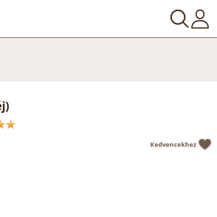
j)
Kedvencekhez