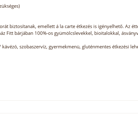
szükséges)
rát biztosítanak, emellett á la carte étkezés is igényelhető. Az é
őház Fitt bárjában 100%-os gyümölcslevekkel, bioitalokkal, ásvány
/ kávézó, szobaszervíz, gyermekmenü, gluténmentes étkezési lehe