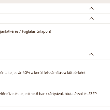
jánlatkérés / Foglalás űrlapon!
 a teljes ár 50%-a kerül felszámításra kötbérként.
előrefizetés teljesíthető bankkártyával, átutalással és SZÉP