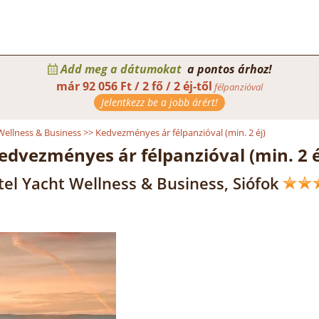
Add meg a dátumokat
a pontos árhoz!
már
92 056 Ft / 2 fő / 2 éj-től
félpanzióval
Jelentkezz be a jobb árért!
Wellness & Business
>>
Kedvezményes ár félpanzióval (min. 2 éj)
edvezményes ár félpanzióval (min. 2 é
el Yacht Wellness & Business, Siófok