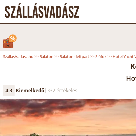
SzállásVadász.hu
>>
Balaton
>>
Balaton déli part
>>
Siófok
>>
Hotel Yacht 
K
Hot
4.3
Kiemelkedő
332 értékelés