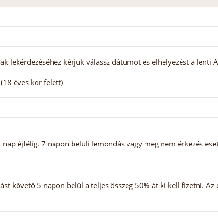
ak lekérdezéséhez kérjük válassz dátumot és elhelyezést a lenti A
18 éves kor felett)
nap éjfélig. 7 napon belüli lemondás vagy meg nem érkezés esetén
st követő 5 napon belül a teljes összeg 50%-át ki kell fizetni. Az 