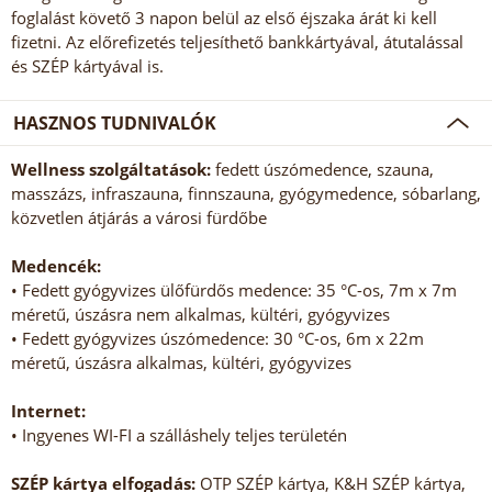
foglalást követő 3 napon belül az első éjszaka árát ki kell
fizetni. Az előrefizetés teljesíthető bankkártyával, átutalással
és SZÉP kártyával is.
HASZNOS TUDNIVALÓK
Wellness szolgáltatások:
fedett úszómedence, szauna,
masszázs, infraszauna, finnszauna, gyógymedence, sóbarlang,
közvetlen átjárás a városi fürdőbe
Medencék:
• Fedett gyógyvizes ülőfürdős medence: 35 °C-os, 7m x 7m
méretű, úszásra nem alkalmas, kültéri, gyógyvizes
• Fedett gyógyvizes úszómedence: 30 °C-os, 6m x 22m
méretű, úszásra alkalmas, kültéri, gyógyvizes
Internet:
• Ingyenes WI-FI a szálláshely teljes területén
SZÉP kártya elfogadás:
OTP SZÉP kártya, K&H SZÉP kártya,