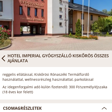
HOTEL IMPERIAL GYÓGYSZÁLLÓ KISKŐRÖS
ÖSSZES
AJÁNLATA
reggelis ellátással, Kiskőrösi Rónaszéki Termálfürdő
használattal, wellnessrészleg használattal, parkolással
Az idegenforgalmi adó külön fizetendő: 300 Ft/személy/éjszaka
(18 éves kor felett)
CSOMAGRÉSZLETEK