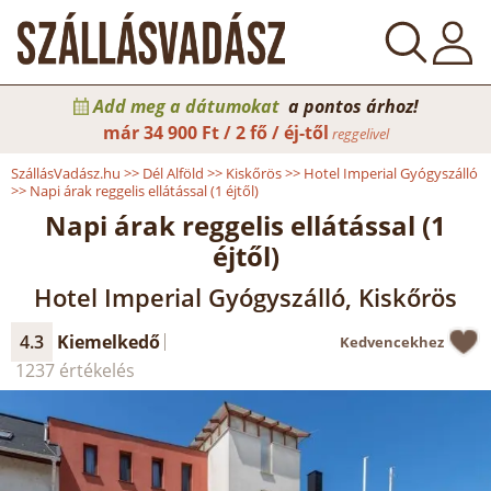
Add meg a dátumokat
a pontos árhoz!
már
34 900 Ft / 2 fő / éj-től
reggelivel
SzállásVadász.hu
>>
Dél Alföld
>>
Kiskőrös
>>
Hotel Imperial Gyógyszálló
>>
Napi árak reggelis ellátással (1 éjtől)
Napi árak reggelis ellátással (1
éjtől)
Hotel Imperial Gyógyszálló, Kiskőrös
4.3
Kiemelkedő
Kedvencekhez
1237 értékelés