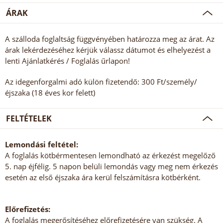
ÁRAK
A szálloda foglaltság függvényében határozza meg az árat. Az
árak lekérdezéséhez kérjük válassz dátumot és elhelyezést a
lenti Ajánlatkérés / Foglalás űrlapon!
Az idegenforgalmi adó külön fizetendő: 300 Ft/személy/
éjszaka (18 éves kor felett)
FELTÉTELEK
Lemondási feltétel:
A foglalás kötbérmentesen lemondható az érkezést megelőző
5. nap éjfélig. 5 napon belüli lemondás vagy meg nem érkezés
esetén az első éjszaka ára kerül felszámításra kötbérként.
Előrefizetés:
A foglalás megerősítéséhez előrefizetésére van szükség. A