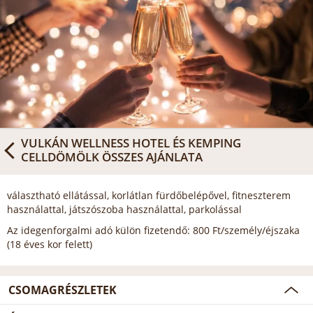
VULKÁN WELLNESS HOTEL ÉS KEMPING
CELLDÖMÖLK
ÖSSZES AJÁNLATA
választható ellátással, korlátlan fürdőbelépővel, fitneszterem
használattal, játszószoba használattal, parkolással
Az idegenforgalmi adó külön fizetendő: 800 Ft/személy/éjszaka
(18 éves kor felett)
CSOMAGRÉSZLETEK