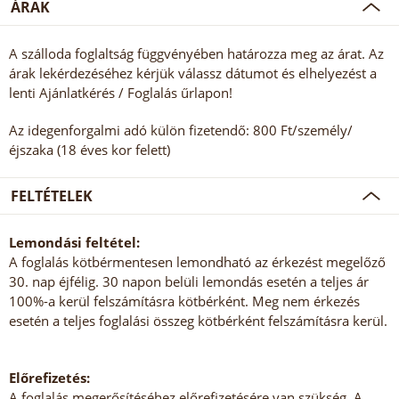
ÁRAK
A szálloda foglaltság függvényében határozza meg az árat. Az
árak lekérdezéséhez kérjük válassz dátumot és elhelyezést a
lenti Ajánlatkérés / Foglalás űrlapon!
Az idegenforgalmi adó külön fizetendő: 800 Ft/személy/
éjszaka (18 éves kor felett)
FELTÉTELEK
Lemondási feltétel:
A foglalás kötbérmentesen lemondható az érkezést megelőző
30. nap éjfélig. 30 napon belüli lemondás esetén a teljes ár
100%-a kerül felszámításra kötbérként. Meg nem érkezés
esetén a teljes foglalási összeg kötbérként felszámításra kerül.
Előrefizetés:
A foglalás megerősítéséhez előrefizetésére van szükség. A