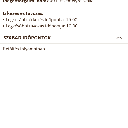
Idegenforgalmi adó:
800 Ft/személy/éjszaka
Érkezés és távozás:
• Legkorábbi érkezés időpontja: 15:00
• Legkésőbbi távozás időpontja: 10:00
SZABAD IDŐPONTOK
Betöltés folyamatban...