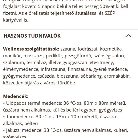
foglalást követő 5 napon belül a teljes összeg 50%-át ki kell
fizetni. Az előrefizetés teljesíthető átutalással és SZÉP
kártyával is.
HASZNOS TUDNIVALÓK
Wellness szolgáltatások:
szauna, fodrászat, kozmetika,
manikűr, masszázs, pedikűr, pezsgőfürdő, szépségszalon,
szolárium, termálvíz, illetve gyógyászati létesítmény,
élménymedence, infraszauna, finnszauna, gyerekmedence,
gyógymedence, csúszda, bioszauna, sóbarlang, aromakabin,
közvetlen átjárás a városi fürdőbe
Medencék:
• Ülőpados termálmedence: 36 °C-os, 80m x 80m méretű,
úszásra nem alkalmas, kül-és beltéri egyben, gyógyvizes
• Tanmedence: 30 °C-os, 13m x 10m méretű, úszásra
alkalmas, beltéri
• Jakuzzi medence: 33 °C-os, úszásra nem alkalmas, kültéri,
gyógyvizes