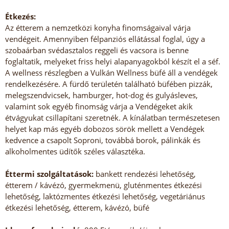
Étkezés:
Az étterem a nemzetközi konyha finomságaival várja
vendégeit. Amennyiben félpanziós ellátással foglal, úgy a
szobaárban svédasztalos reggeli és vacsora is benne
foglaltatik, melyeket friss helyi alapanyagokból készít el a séf.
A wellness részlegben a Vulkán Wellness büfé áll a vendégek
rendelkezésére. A fürdő területén található büfében pizzák,
melegszendvicsek, hamburger, hot-dog és gulyásleves,
valamint sok egyéb finomság várja a Vendégeket akik
étvágyukat csillapítani szeretnék. A kínálatban természetesen
helyet kap más egyéb dobozos sörök mellett a Vendégek
kedvence a csapolt Soproni, továbbá borok, pálinkák és
alkoholmentes üdítők széles választéka.
Éttermi szolgáltatások:
bankett rendezési lehetőség,
étterem / kávézó, gyermekmenü, gluténmentes étkezési
lehetőség, laktózmentes étkezési lehetőség, vegetáriánus
étkezési lehetőség, étterem, kávézó, büfé