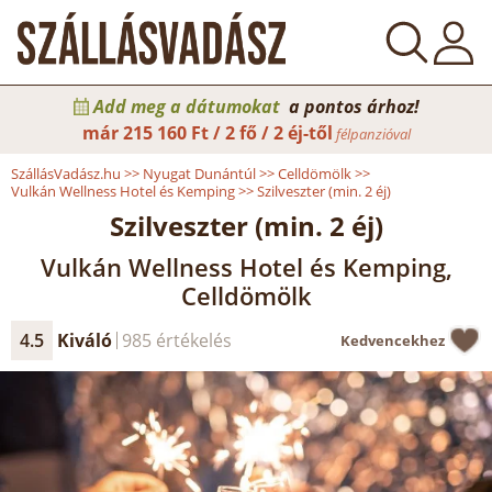
Add meg a dátumokat
a pontos árhoz!
már
215 160 Ft / 2 fő / 2 éj-től
félpanzióval
SzállásVadász.hu
>>
Nyugat Dunántúl
>>
Celldömölk
>>
Vulkán Wellness Hotel és Kemping
>>
Szilveszter (min. 2 éj)
Szilveszter (min. 2 éj)
Vulkán Wellness Hotel és Kemping,
Celldömölk
4.5
Kiváló
985 értékelés
Kedvencekhez