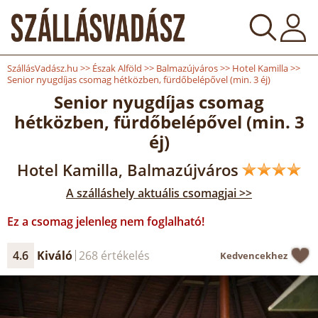
SzállásVadász.hu
>>
Észak Alföld
>>
Balmazújváros
>>
Hotel Kamilla
>>
Senior nyugdíjas csomag hétközben, fürdőbelépővel (min. 3 éj)
Senior nyugdíjas csomag
hétközben, fürdőbelépővel (min. 3
éj)
Hotel Kamilla, Balmazújváros
A szálláshely aktuális csomagjai >>
Ez a csomag jelenleg nem foglalható!
4.6
Kiváló
268 értékelés
Kedvencekhez