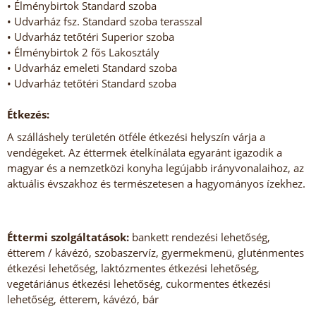
• Élménybirtok Standard szoba
• Udvarház fsz. Standard szoba terasszal
• Udvarház tetőtéri Superior szoba
• Élménybirtok 2 fős Lakosztály
• Udvarház emeleti Standard szoba
• Udvarház tetőtéri Standard szoba
Étkezés:
A szálláshely területén ötféle étkezési helyszín várja a
vendégeket. Az éttermek ételkínálata egyaránt igazodik a
magyar és a nemzetközi konyha legújabb irányvonalaihoz, az
aktuális évszakhoz és természetesen a hagyományos ízekhez.
Éttermi szolgáltatások:
bankett rendezési lehetőség,
étterem / kávézó, szobaszervíz, gyermekmenü, gluténmentes
étkezési lehetőség, laktózmentes étkezési lehetőség,
vegetáriánus étkezési lehetőség, cukormentes étkezési
lehetőség, étterem, kávézó, bár