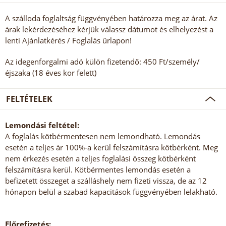
A szálloda foglaltság függvényében határozza meg az árat. Az
árak lekérdezéséhez kérjük válassz dátumot és elhelyezést a
lenti Ajánlatkérés / Foglalás űrlapon!
Az idegenforgalmi adó külön fizetendő: 450 Ft/személy/
éjszaka (18 éves kor felett)
FELTÉTELEK
Lemondási feltétel:
A foglalás kötbérmentesen nem lemondható. Lemondás
esetén a teljes ár 100%-a kerül felszámításra kötbérként. Meg
nem érkezés esetén a teljes foglalási összeg kötbérként
felszámításra kerül. Kötbérmentes lemondás esetén a
befizetett összeget a szálláshely nem fizeti vissza, de az 12
hónapon belül a szabad kapacitások függvényében lelakható.
Előrefizetés: