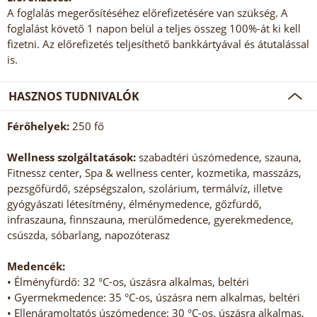
A foglalás megerősítéséhez előrefizetésére van szükség. A
foglalást követő 1 napon belül a teljes összeg 100%-át ki kell
fizetni. Az előrefizetés teljesíthető bankkártyával és átutalással
is.
HASZNOS TUDNIVALÓK
Férőhelyek:
250 fő
Wellness szolgáltatások:
szabadtéri úszómedence, szauna,
Fitnessz center, Spa & wellness center, kozmetika, masszázs,
pezsgőfürdő, szépségszalon, szolárium, termálvíz, illetve
gyógyászati létesítmény, élménymedence, gőzfürdő,
infraszauna, finnszauna, merülőmedence, gyerekmedence,
csúszda, sóbarlang, napozóterasz
Medencék:
• Élményfürdő: 32 °C-os, úszásra alkalmas, beltéri
• Gyermekmedence: 35 °C-os, úszásra nem alkalmas, beltéri
• Ellenáramoltatós úszómedence: 30 °C-os, úszásra alkalmas,