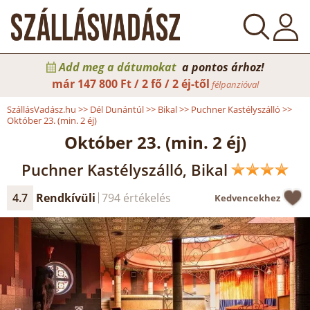
Add meg a dátumokat
a pontos árhoz!
már
147 800 Ft / 2 fő / 2 éj-től
félpanzióval
SzállásVadász.hu
>>
Dél Dunántúl
>>
Bikal
>>
Puchner Kastélyszálló
>>
Október 23. (min. 2 éj)
Október 23. (min. 2 éj)
Puchner Kastélyszálló, Bikal
4.7
Rendkívüli
794 értékelés
Kedvencekhez