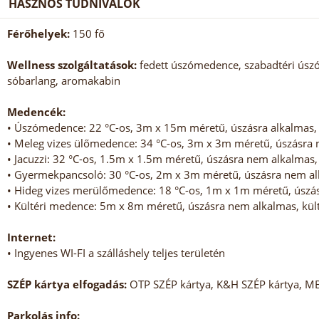
HASZNOS TUDNIVALÓK
Férőhelyek:
150 fő
Wellness szolgáltatások:
fedett úszómedence, szabadtéri úsz
sóbarlang, aromakabin
Medencék:
• Úszómedence: 22 °C-os, 3m x 15m méretű, úszásra alkalmas, 
• Meleg vizes ülőmedence: 34 °C-os, 3m x 3m méretű, úszásra n
• Jacuzzi: 32 °C-os, 1.5m x 1.5m méretű, úszásra nem alkalmas, 
• Gyermekpancsoló: 30 °C-os, 2m x 3m méretű, úszásra nem alk
• Hideg vizes merülőmedence: 18 °C-os, 1m x 1m méretű, úszás
• Kültéri medence: 5m x 8m méretű, úszásra nem alkalmas, kült
Internet:
• Ingyenes WI-FI a szálláshely teljes területén
SZÉP kártya elfogadás:
OTP SZÉP kártya, K&H SZÉP kártya, M
Parkolás info: