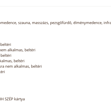
ómedence, szauna, masszázs, pezsgőfürdő, élménymedence, inf
beltéri
em alkalmas, beltéri
beltéri
almas, beltéri
ra nem alkalmas, beltéri
éri
BH SZÉP kártya