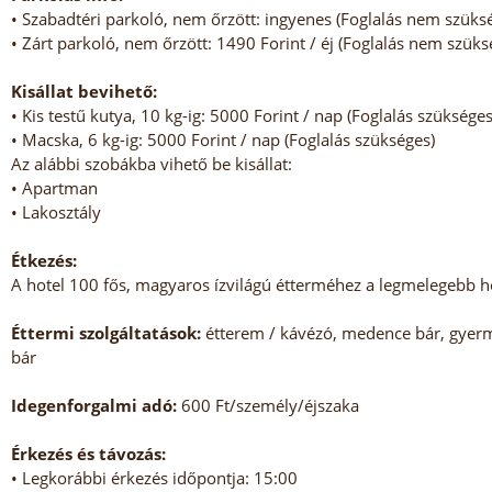
• Szabadtéri parkoló, nem őrzött: ingyenes (Foglalás nem szüks
• Zárt parkoló, nem őrzött: 1490 Forint / éj (Foglalás nem szüks
Kisállat bevihető:
• Kis testű kutya, 10 kg-ig: 5000 Forint / nap (Foglalás szükséges
• Macska, 6 kg-ig: 5000 Forint / nap (Foglalás szükséges)
Az alábbi szobákba vihető be kisállat:
• Apartman
• Lakosztály
Étkezés:
A hotel 100 fős, magyaros ízvilágú étterméhez a legmelegebb h
Éttermi szolgáltatások:
étterem / kávézó, medence bár, gyerme
bár
Idegenforgalmi adó:
600 Ft/személy/éjszaka
Érkezés és távozás:
• Legkorábbi érkezés időpontja: 15:00