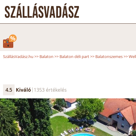
SzállásVadász.hu
>>
Balaton
>>
Balaton déli part
>>
Balatonszemes
>>
Wel
4.5
Kiváló
1353 értékelés