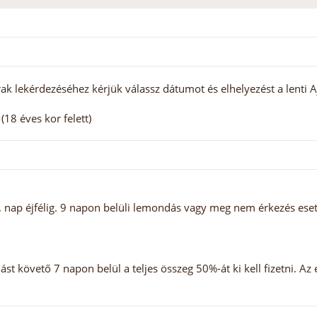
ak lekérdezéséhez kérjük válassz dátumot és elhelyezést a lenti A
18 éves kor felett)
nap éjfélig. 9 napon belüli lemondás vagy meg nem érkezés esetén
st követő 7 napon belül a teljes összeg 50%-át ki kell fizetni. Az 