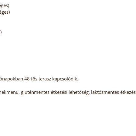
éges)
éges)
)
ónapokban 48 fős terasz kapcsolódik.
kmenü, gluténmentes étkezési lehetőség, laktózmentes étkezési l