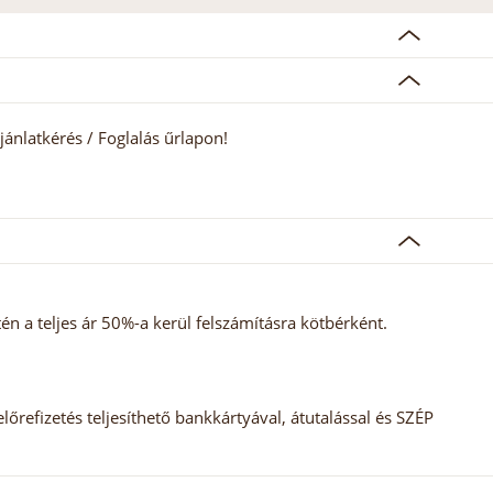
jánlatkérés / Foglalás űrlapon!
 a teljes ár 50%-a kerül felszámításra kötbérként.
előrefizetés teljesíthető bankkártyával, átutalással és SZÉP