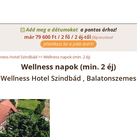
Add meg a dátumokat
a pontos árhoz!
már
79 600 Ft / 2 fő / 2 éj-től
félpanzióval
Jelentkezz be a jobb árért!
lness Hotel Szindbád
>>
Wellness napok (min. 2 éj)
Wellness napok (min. 2 éj)
Wellness Hotel Szindbád , Balatonszemes