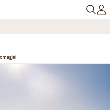
somagjai