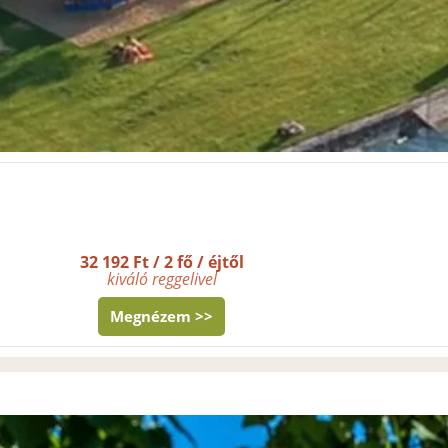
32 192 Ft / 2 fő / éjtől
kiváló reggelivel
Megnézem >>