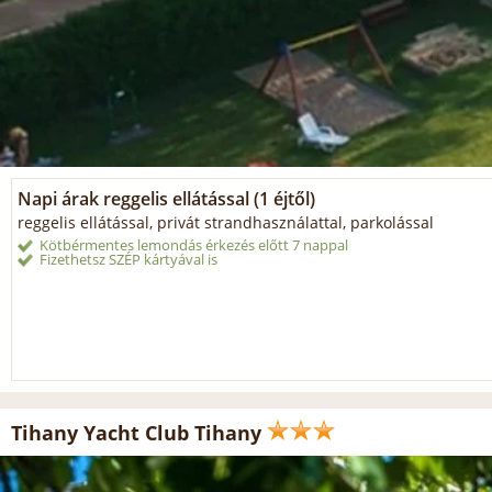
Napi árak reggelis ellátással (1 éjtől)
reggelis ellátással, privát strandhasználattal, parkolással
Kötbérmentes lemondás érkezés előtt 7 nappal
Fizethetsz SZÉP kártyával is
Tihany Yacht Club Tihany