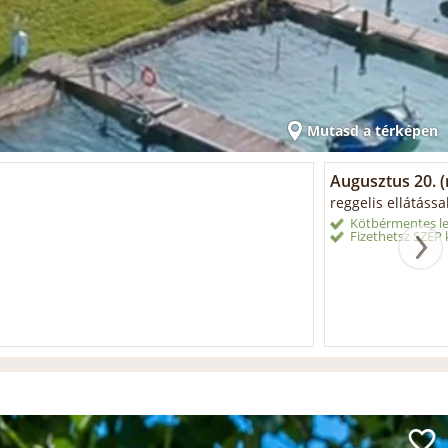
Mutasd a térképen
Augusztus 20. (m
reggelis ellátássa
Kötbérmentes le
Fizethetsz SZÉP k