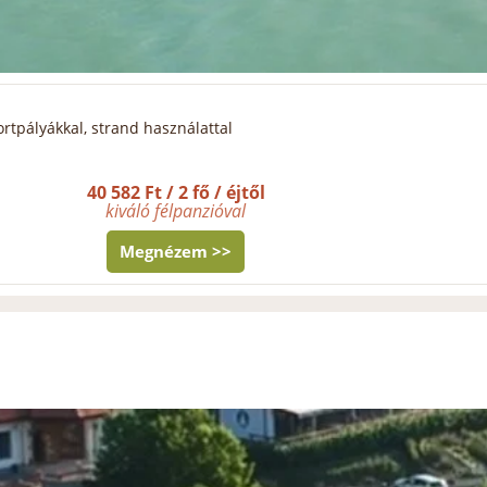
ortpályákkal, strand használattal
40 582 Ft / 2 fő / éjtől
kiváló félpanzióval
Megnézem >>