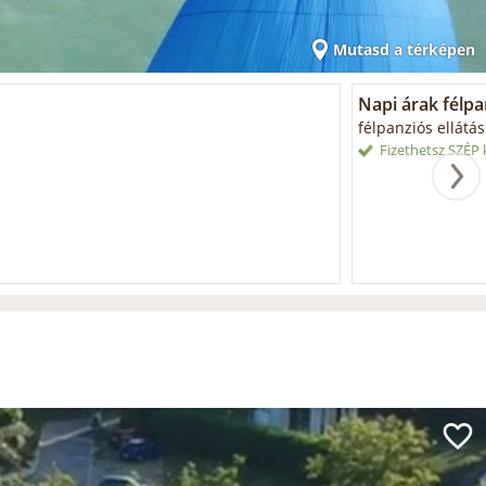
Mutasd a térképen
Napi árak félpanz
félpanziós ellátás
Fizethetsz SZÉP k