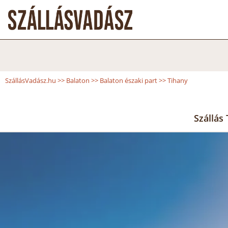
SzállásVadász.hu
>>
Balaton
>>
Balaton északi part
>>
Tihany
Szállás