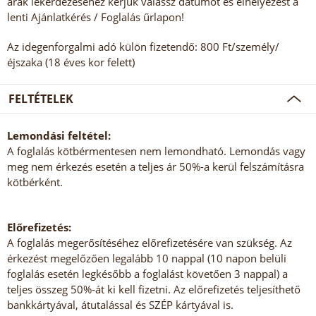
árak lekérdezéséhez kérjük válassz dátumot és elhelyezést a
lenti Ajánlatkérés / Foglalás űrlapon!
Az idegenforgalmi adó külön fizetendő: 800 Ft/személy/
éjszaka (18 éves kor felett)
FELTÉTELEK
Lemondási feltétel:
A foglalás kötbérmentesen nem lemondható. Lemondás vagy
meg nem érkezés esetén a teljes ár 50%-a kerül felszámításra
kötbérként.
Előrefizetés:
A foglalás megerősítéséhez előrefizetésére van szükség. Az
érkezést megelőzően legalább 10 nappal (10 napon belüli
foglalás esetén legkésőbb a foglalást követően 3 nappal) a
teljes összeg 50%-át ki kell fizetni. Az előrefizetés teljesíthető
bankkártyával, átutalással és SZÉP kártyával is.