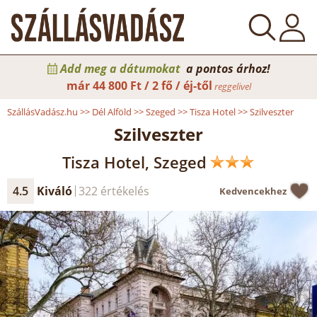
Add meg a dátumokat
a pontos árhoz!
már
44 800 Ft / 2 fő / éj-től
reggelivel
SzállásVadász.hu
>>
Dél Alföld
>>
Szeged
>>
Tisza Hotel
>>
Szilveszter
Szilveszter
Tisza Hotel, Szeged
4.5
Kiváló
322 értékelés
Kedvencekhez