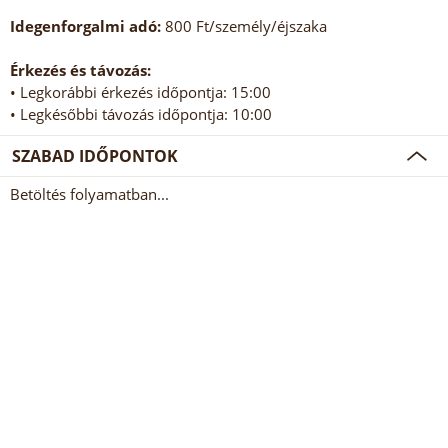
Idegenforgalmi adó:
800 Ft/személy/éjszaka
Érkezés és távozás:
• Legkorábbi érkezés időpontja: 15:00
• Legkésőbbi távozás időpontja: 10:00
SZABAD IDŐPONTOK
Betöltés folyamatban...