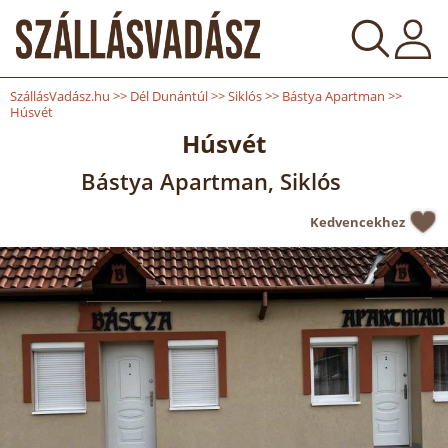
SzállásVadász.hu
>>
Dél Dunántúl
>>
Siklós
>>
Bástya Apartman
>>
Húsvét
Húsvét
Bástya Apartman, Siklós
Kedvencekhez