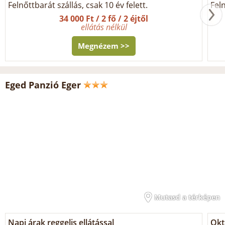
Felnőttbarát szállás, csak 10 év felett.
Feln
34 000 Ft / 2 fő / 2 éjtől
ellátás nélkül
Megnézem >>
Eged Panzió Eger
Mutasd a térképen
Napi árak reggelis ellátással
Okt