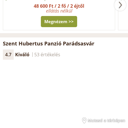
48 600 Ft / 2 fő / 2 éjtől
ellátás nélkül
Megnézem >>
Szent Hubertus Panzió Parádsasvár
4.7
Kiváló
53 értékelés
Mutasd a térképen