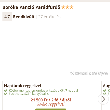
Boróka Panzió Parádfürdő
4.7
Rendkívüli
27 értékelés
Mutasd a térképen
Napi árak reggelivel
Aug
Kötbérmentes lemondás érkezés előtt 7 nappal
K
Fizethetsz SZÉP kártyával is
F
21 500 Ft / 2 fő / éjtől
kiváló reggelivel