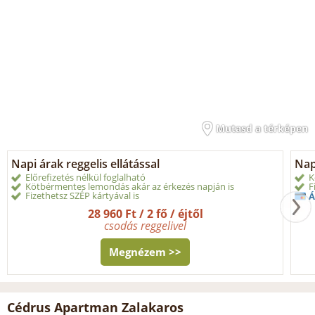
Mutasd a térképen
Napi árak reggelis ellátással
Nap
Előrefizetés nélkül foglalható
K
Kötbérmentes lemondás akár az érkezés napján is
F
Fizethetsz SZÉP kártyával is
Á
28 960 Ft / 2 fő / éjtől
csodás reggelivel
Megnézem >>
Cédrus Apartman Zalakaros