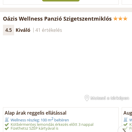
Oázis Wellness Panzió Szigetszentmiklós
4.5
Kiváló
41 értékelés
Mutasd a térképen
Alap árak reggelis ellátással
Aug
2
Wellness részleg: 100 m
beltéren
W
Kötbérmentes lemondás érkezés előtt 3 nappal
K
Fizethetsz SZÉP kártyával is
F