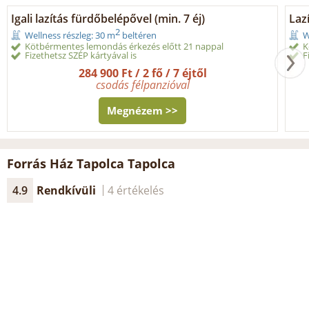
Igali lazítás fürdőbelépővel (min. 7 éj)
Laz
2
Wellness részleg: 30 m
beltéren
W
Kötbérmentes lemondás érkezés előtt 21 nappal
K
Fizethetsz SZÉP kártyával is
F
284 900 Ft / 2 fő / 7 éjtől
csodás félpanzióval
Megnézem >>
Forrás Ház Tapolca Tapolca
4.9
Rendkívüli
4 értékelés