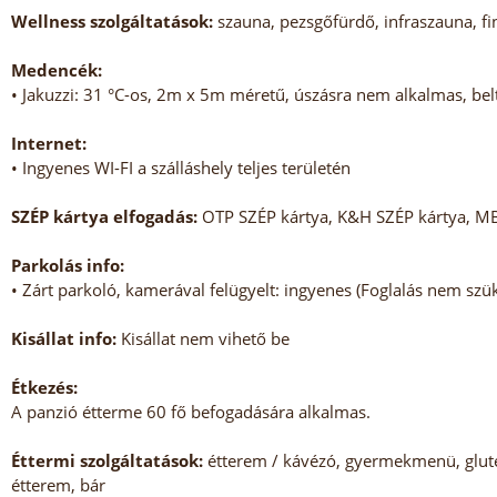
Wellness szolgáltatások:
szauna, pezsgőfürdő, infraszauna, f
Medencék:
• Jakuzzi: 31 °C-os, 2m x 5m méretű, úszásra nem alkalmas, bel
Internet:
• Ingyenes WI-FI a szálláshely teljes területén
SZÉP kártya elfogadás:
OTP SZÉP kártya, K&H SZÉP kártya, M
Parkolás info:
• Zárt parkoló, kamerával felügyelt: ingyenes (Foglalás nem szü
Kisállat info:
Kisállat nem vihető be
Étkezés:
A panzió étterme 60 fő befogadására alkalmas.
Éttermi szolgáltatások:
étterem / kávézó, gyermekmenü, glutén
étterem, bár