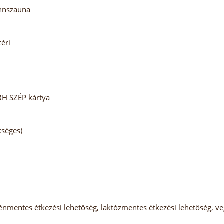
innszauna
téri
BH SZÉP kártya
kséges)
mentes étkezési lehetőség, laktózmentes étkezési lehetőség, veg