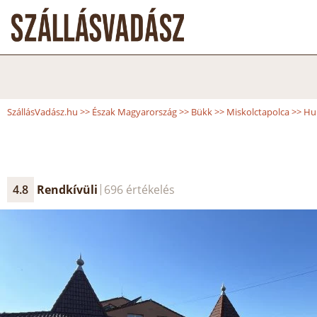
SzállásVadász.hu
>>
Észak Magyarország
>>
Bükk
>>
Miskolctapolca
>>
Hu
4.8
Rendkívüli
696 értékelés