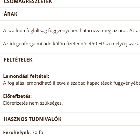
CSOMAGRÉSZLETEK
ÁRAK
A szálloda foglaltság függvényében határozza meg az árat. Az ár
Az idegenforgalmi adó külön fizetendő: 450 Ft/személy/éjszaka (
FELTÉTELEK
Lemondási feltétel:
A foglalás lemondható illetve a szabad kapacitások függvényé
Előrefizetés:
Előrefizetés nem szükséges.
HASZNOS TUDNIVALÓK
Férőhelyek:
70 fő