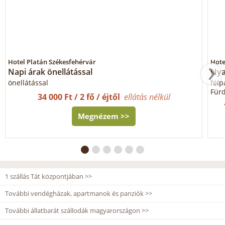
Hotel Platán Székesfehérvár
Hote
Napi árak önellátással
Nya
önellátással
félp
Fürd
34 000 Ft / 2 fő / éjtől
ellátás nélkül
Megnézem >>
1 szállás Tát központjában >>
További vendégházak, apartmanok és panziók >>
További állatbarát szállodák magyarországon >>