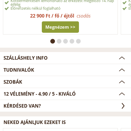
Kötbérmentesen lemondható az érkezést megelőző 14. nap
K
éjfélig
é
Előrefizetés nélkül foglalható
E
22 900 Ft / fő / éjtől
csodás
Megnézem >>
SZÁLLÁSHELY INFO
TUDNIVALÓK
SZOBÁK
12
VÉLEMÉNY -
4.90
/
5
- KIVÁLÓ
KÉRDÉSED VAN?
NEKED AJÁNLJUK EZEKET IS