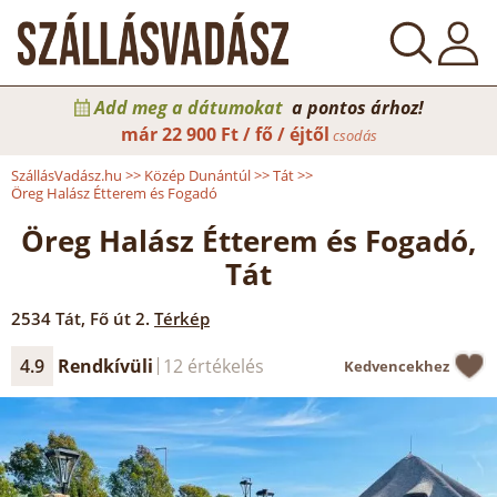
Add meg a dátumokat
a pontos árhoz!
már
22 900 Ft / fő / éjtől
csodás
SzállásVadász.hu
>>
Közép Dunántúl
>>
Tát
>>
Öreg Halász Étterem és Fogadó
Öreg Halász Étterem és Fogadó,
Tát
2534
Tát
,
Fő út 2.
Térkép
4.9
Rendkívüli
12 értékelés
Kedvencekhez