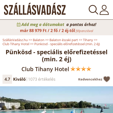
Add meg a dátumokat
a pontos árhoz!
már
88 979 Ft / 2 fő / 2 éj-től
félpanzióval
SzállásVadász.hu
>>
Balaton
>>
Balaton északi part
>>
Tihany
>>
Club Tihany Hotel
>>
Pünkösd - speciális előrefizetéssel (min. 2 éj)
Pünkösd - speciális előrefizetéssel
(min. 2 éj)
Club Tihany Hotel
4.7
Kiváló
1073 értékelés
Kedvencekhez