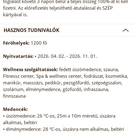
foglalást követő 3 napon belül a teljes összeg 100%-át ki kell
fizetni. Az előrefizetés teljesíthető átutalással és SZÉP
kártyával is.
HASZNOS TUDNIVALÓK
Férőhelyek:
1200 fő
Nyitvatartás:
• 2026. 04. 02. - 2026. 11. 01.
Wellness szolgáltatások:
fedett úszómedence, szauna,
Fitnessz center, Spa & wellness center, fodrászat, kozmetika,
manikűr, masszázs, pedikűr, pezsgőfürdő, szépségszalon,
szolárium, élménymedence, gőzfürdő, infraszauna,
finnszauna
Medencék:
• úszómedence: 26 °C-os, 25m x 10m méretű, úszásra
alkalmas, beltéri
• élménymedence: 28 °C-os, úszásra nem alkalmas, beltéri