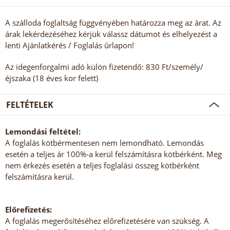
A szálloda foglaltság függvényében határozza meg az árat. Az
árak lekérdezéséhez kérjük válassz dátumot és elhelyezést a
lenti Ajánlatkérés / Foglalás űrlapon!
Az idegenforgalmi adó külön fizetendő: 830 Ft/személy/
éjszaka (18 éves kor felett)
FELTÉTELEK
Lemondási feltétel:
A foglalás kötbérmentesen nem lemondható. Lemondás
esetén a teljes ár 100%-a kerül felszámításra kötbérként. Meg
nem érkezés esetén a teljes foglalási összeg kötbérként
felszámításra kerül.
Előrefizetés:
A foglalás megerősítéséhez előrefizetésére van szükség. A