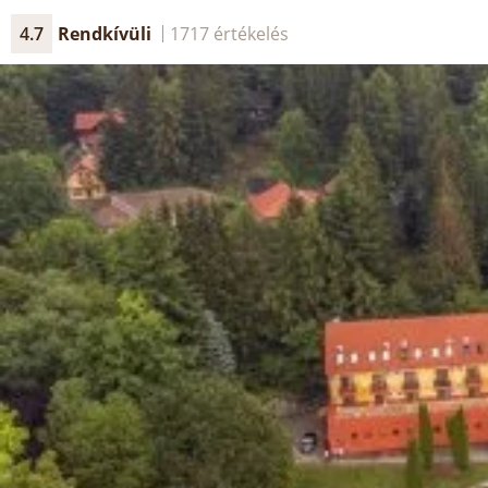
4.7
Rendkívüli
1717 értékelés