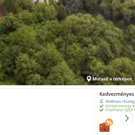
Mutasd a térképen
Kedvezményes ár
Wellness részleg
Kötbérmentes le
Fizethetsz SZÉP k