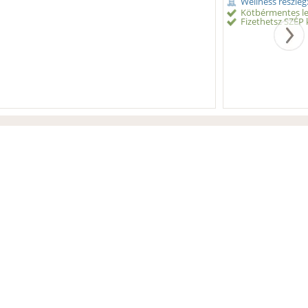
Wellness részleg
Kötbérmentes le
Fizethetsz SZÉP k