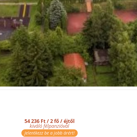
54 236 Ft / 2 fő / éjtől
kiváló félpanzióval
Jelentkezz be a jobb árért!