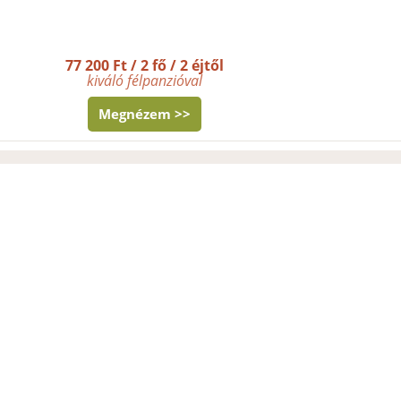
77 200 Ft / 2 fő / 2 éjtől
kiváló félpanzióval
Megnézem >>