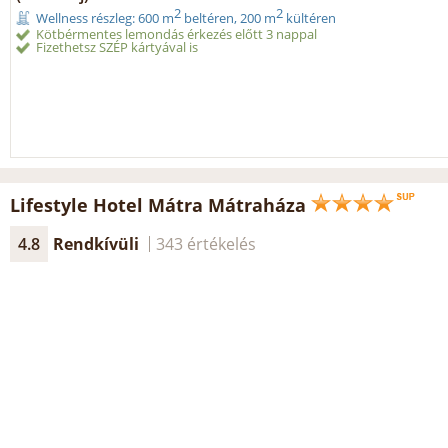
2
2
Wellness részleg: 600 m
beltéren, 200 m
kültéren
Kötbérmentes lemondás érkezés előtt 3 nappal
Fizethetsz SZÉP kártyával is
Lifestyle Hotel Mátra Mátraháza
4.8
Rendkívüli
343 értékelés