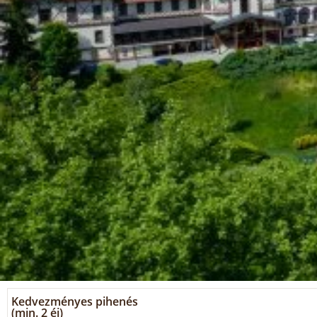
Kedvezményes pihenés
(min. 2 éj)