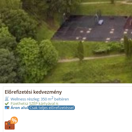
Előrefizetési kedvezmény
2
Wellness részleg: 350 m
beltéren
Fizethetsz SZÉP kártyával is
Áron alul
Csak teljes előrefizetéssel