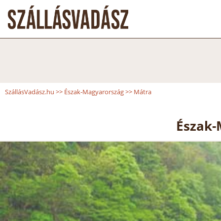
SzállásVadász.hu
>>
Észak-Magyarország
>>
Mátra
Észak-