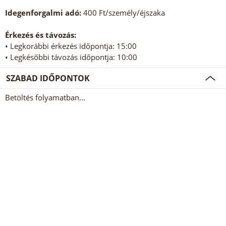
Idegenforgalmi adó:
400 Ft/személy/éjszaka
Érkezés és távozás:
• Legkorábbi érkezés időpontja: 15:00
• Legkésőbbi távozás időpontja: 10:00
SZABAD IDŐPONTOK
Betöltés folyamatban...