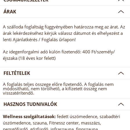
ÁRAK
A szálloda foglaltság függvényében határozza meg az árat. Az
árak lekérdezéséhez kérjük válassz dátumot és elhelyezést a
lenti Ajánlatkérés / Foglalás űrlapon!
Az idegenforgalmi adó külön fizetendő: 400 Ft/személy/
éjszaka (18 éves kor felett)
FELTÉTELEK
A foglalás teljes összege előre fizetendő. A foglalás nem
módosítható, nem törölhető, a kifizetett összeg nem
visszatérítendő.
HASZNOS TUDNIVALÓK
Wellness szolgáltatások:
fedett úszómedence, szabadtéri
úszómedence, szauna, Fitnessz center, masszázs,
pezsgőfürdő, gőzfürdő, infraszauna, finnszauna,