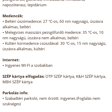
napozóterasz, tepidárium
Medencék:
• Beltéri úszómedence: 27 °C-os, 60 nm nagyságú, úszásra
alkalmas, beltéri
• Melegvizes masszázs pezsgőfürdő medence: 35 °C-os, 10
nm nagyságú, úszásra nem alkalmas, beltéri
• Kültéri körmedence csúszdával: 30 °C-os, 15 nm nagyságú,
úszásra alkalmas, kültéri
Internet:
• Ingyenes WI-FI a szobákban
SZÉP kártya elfogadás:
OTP SZÉP kártya, K&H SZÉP kártya,
MBH SZÉP kártya
Parkolás info:
• Szabadtéri parkoló, nem őrzött: ingyenes (Foglalás nem
szükséges)