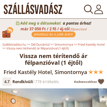
Add meg a dátumokat
a pontos árhoz!
már
37 050 Ft / 2 fő / éj-től
félpanzióval
Jelentkezz be a jobb árért!
SzállásVadász.hu
>>
Dél Dunántúl
>>
Simontornya
>>
Fried Kastély Hotel
>>
Vissza nem térítendő ár félpanzióval (1 éjtől)
Vissza nem térítendő ár
félpanzióval (1 éjtől)
Fried Kastély Hotel, Simontornya
4.7
Rendkívüli
778 értékelés
Kedvencekhez