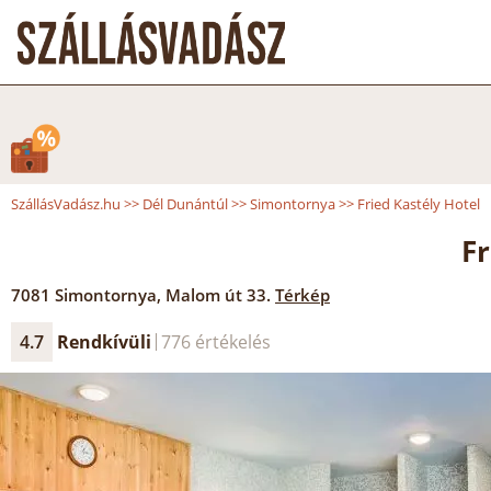
SzállásVadász.hu
>>
Dél Dunántúl
>>
Simontornya
>>
Fried Kastély Hotel
F
7081
Simontornya
,
Malom út 33.
Térkép
4.7
Rendkívüli
776 értékelés