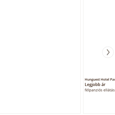
Hunguest Hotel P
Legjobb ár
félpanziós ellátás