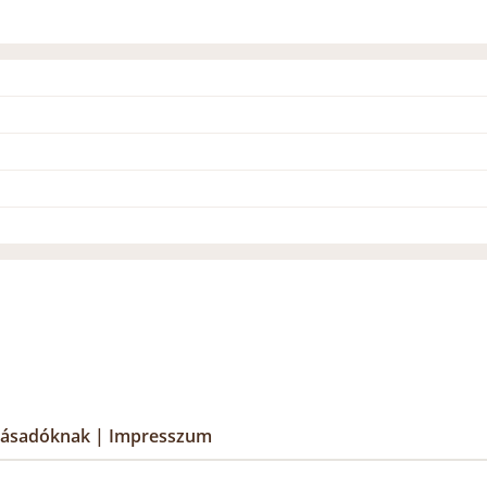
lásadóknak
|
Impresszum