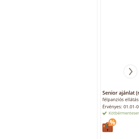
Senior ajánlat (m
félpanziós ellátá
Érvényes: 01.01-0
Kötbérmentesen 