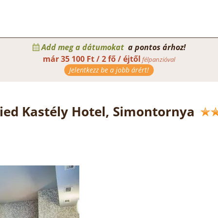
Add meg a dátumokat
a pontos árhoz!
már
35 100 Ft / 2 fő / éjtől
félpanzióval
Jelentkezz be a jobb árért!
ried Kastély Hotel, Simontornya