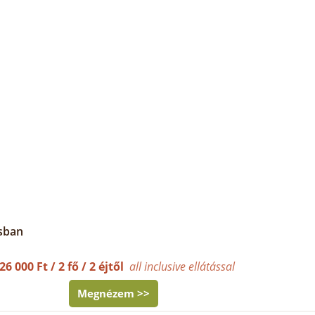
osban
26 000 Ft / 2 fő / 2 éjtől
all inclusive ellátással
Megnézem >>