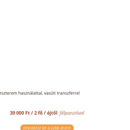
neszterem használattal, vasúti transzferrel
39 000 Ft / 2 fő / éjtől
félpanzióval
Jelentkezz be a jobb árért!