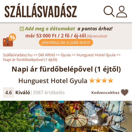
Add meg a dátumokat
a pontos árhoz!
már
53 000 Ft / 2 fő / éj-től
félpanzióval
Jelentkezz be a jobb árért!
SzállásVadász.hu
>>
Dél Alföld
>>
Gyula
>>
Hunguest Hotel Gyula
>>
Napi ár fürdőbelépővel (1 éjtől)
Napi ár fürdőbelépővel (1 éjtől)
Hunguest Hotel Gyula
4.6
Kiváló
3987 értékelés
Kedvencekhez