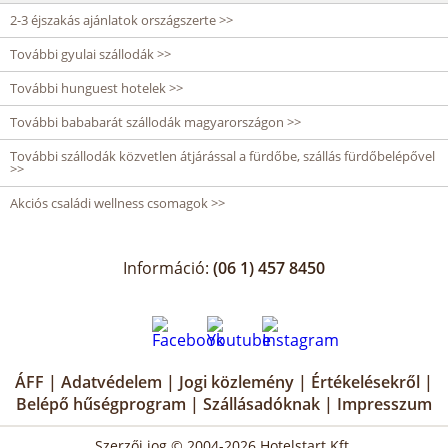
2-3 éjszakás ajánlatok országszerte >>
További gyulai szállodák >>
További hunguest hotelek >>
További bababarát szállodák magyarországon >>
További szállodák közvetlen átjárással a fürdőbe, szállás fürdőbelépővel
>>
Akciós családi wellness csomagok >>
Információ:
(06 1) 457 8450
ÁFF
|
Adatvédelem
|
Jogi közlemény
|
Értékelésekről
|
Belépő hűségprogram
|
Szállásadóknak
|
Impresszum
Szerzői jog © 2004-2026 Hotelstart Kft.