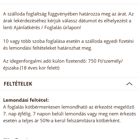
A szálloda foglaltság függvényében határozza meg az árat. Az
árak lekérdezéséhez kérjük válassz dátumot és elhelyezést a
lenti Ajánlatkérés / Foglalás űrlapon!
10 vagy több szoba foglalása esetén a szálloda egyedi fizetési
és lemondási feltételeket határozhat meg.
Az idegenforgalmi adó külön fizetendő: 750 Ft/személy/
éjszaka (18 éves kor felett)
FELTÉTELEK
Lemondási feltétel:
A foglalás kötbérmentesen lemondható az érkezést megelőző
7. nap éjfélig. 7 napon belüli lemondás vagy meg nem érkezés
esetén a teljes ár 50%-a kerül felszámításra kötbérként.