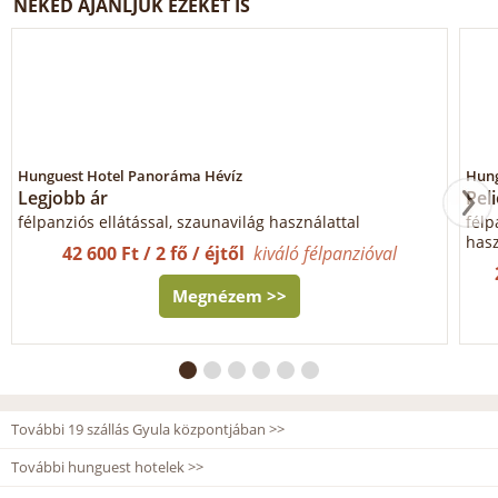
NEKED AJÁNLJUK EZEKET IS
Hunguest Hotel Panoráma Hévíz
Hung
Legjobb ár
Pel
félpanziós ellátással, szaunavilág használattal
félp
hasz
42 600 Ft / 2 fő / éjtől
kiváló félpanzióval
Megnézem >>
További 19 szállás Gyula központjában >>
További hunguest hotelek >>