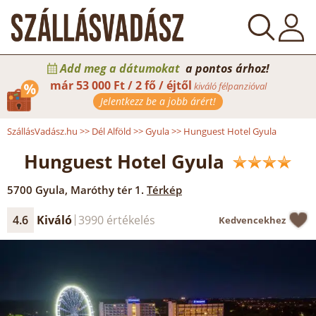
Add meg a dátumokat
a pontos árhoz!
már
53 000 Ft / 2 fő / éjtől
kiváló félpanzióval
Jelentkezz be a jobb árért!
SzállásVadász.hu
>>
Dél Alföld
>>
Gyula
>>
Hunguest Hotel Gyula
Hunguest Hotel Gyula
5700
Gyula
,
Maróthy tér 1.
Térkép
4.6
Kiváló
3990 értékelés
Kedvencekhez