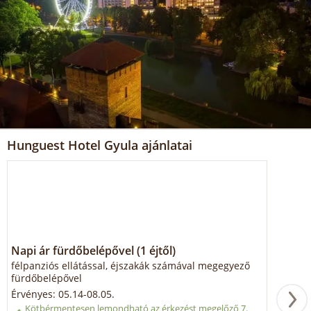
Hunguest Hotel Gyula ajánlatai
Napi ár fürdőbelépővel (1 éjtől)
félpanziós ellátással, éjszakák számával megegyező
fürdőbelépővel
Érvényes: 05.14-08.05.
Kötbérmentesen lemondható az érkezést megelőző 7.