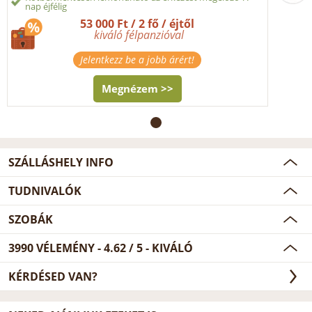
nap éjfélig
53 000 Ft / 2 fő / éjtől
kiváló félpanzióval
Jelentkezz be a jobb árért!
Megnézem >>
SZÁLLÁSHELY INFO
TUDNIVALÓK
SZOBÁK
3990
VÉLEMÉNY -
4.62
/
5
- KIVÁLÓ
KÉRDÉSED VAN?