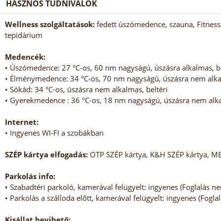
HASZNOS TUDNIVALÓK
Wellness szolgáltatások:
fedett úszómedence, szauna, Fitness
tepidárium
Medencék:
• Úszómedence: 27 °C-os, 60 nm nagyságú, úszásra alkalmas, be
• Élménymedence: 34 °C-os, 70 nm nagyságú, úszásra nem alkal
• Sókád: 34 °C-os, úszásra nem alkalmas, beltéri
• Gyerekmedence : 36 °C-os, 18 nm nagyságú, úszásra nem alka
Internet:
• Ingyenes WI-FI a szobákban
SZÉP kártya elfogadás:
OTP SZÉP kártya, K&H SZÉP kártya, M
Parkolás info:
• Szabadtéri parkoló, kamerával felügyelt: ingyenes (Foglalás n
• Parkolás a szálloda előtt, kamerával felügyelt: ingyenes (Fogl
Kisállat bevihető: