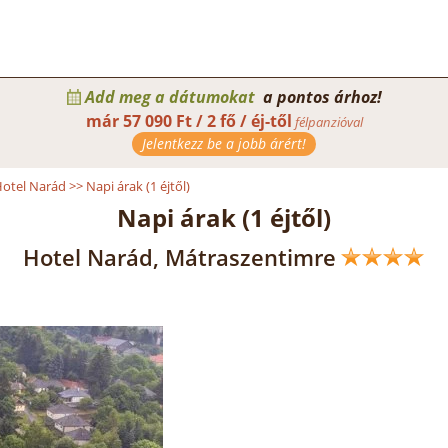
Add meg a dátumokat
a pontos árhoz!
már
57 090 Ft / 2 fő / éj-től
félpanzióval
Jelentkezz be a jobb árért!
otel Narád
>>
Napi árak (1 éjtől)
Napi árak (1 éjtől)
Hotel Narád, Mátraszentimre