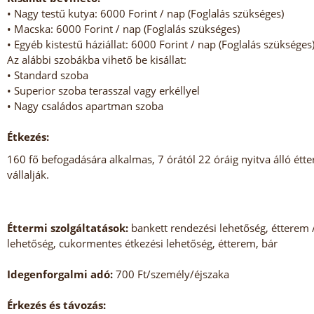
• Nagy testű kutya: 6000 Forint / nap (Foglalás szükséges)
• Macska: 6000 Forint / nap (Foglalás szükséges)
• Egyéb kistestű háziállat: 6000 Forint / nap (Foglalás szükséges
Az alábbi szobákba vihető be kisállat:
• Standard szoba
• Superior szoba terasszal vagy erkéllyel
• Nagy családos apartman szoba
Étkezés:
160 fő befogadására alkalmas, 7 órától 22 óráig nyitva álló étt
vállalják.
Éttermi szolgáltatások:
bankett rendezési lehetőség, étterem 
lehetőség, cukormentes étkezési lehetőség, étterem, bár
Idegenforgalmi adó:
700 Ft/személy/éjszaka
Érkezés és távozás: