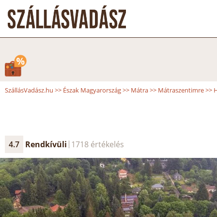
SzállásVadász.hu
>>
Észak Magyarország
>>
Mátra
>>
Mátraszentimre
>>
H
4.7
Rendkívüli
1718 értékelés