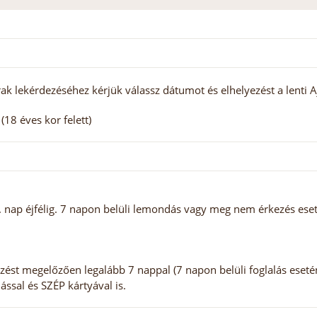
ak lekérdezéséhez kérjük válassz dátumot és elhelyezést a lenti A
18 éves kor felett)
nap éjfélig. 7 napon belüli lemondás vagy meg nem érkezés esetén
zést megelőzően legalább 7 nappal (7 napon belüli foglalás eseté
alással és SZÉP kártyával is.