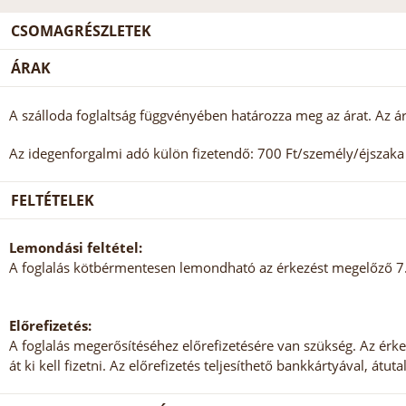
CSOMAGRÉSZLETEK
ÁRAK
A szálloda foglaltság függvényében határozza meg az árat. Az ár
Az idegenforgalmi adó külön fizetendő: 700 Ft/személy/éjszaka (
FELTÉTELEK
Lemondási feltétel:
A foglalás kötbérmentesen lemondható az érkezést megelőző 7. 
Előrefizetés:
A foglalás megerősítéséhez előrefizetésére van szükség. Az érke
át ki kell fizetni. Az előrefizetés teljesíthető bankkártyával, átut