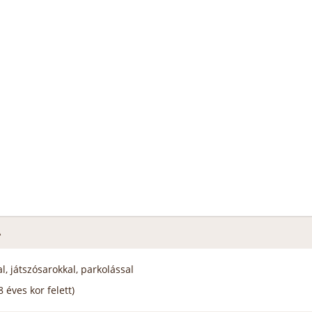
A
l, játszósarokkal, parkolással
 éves kor felett)