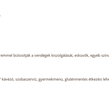
)
eremmel biztosítják a vendégek kiszolgálását, esküvők, egyéb szí
/ kávézó, szobaszervíz, gyermekmenü, gluténmentes étkezési lehe