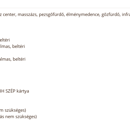
z center, masszázs, pezsgőfürdő, élménymedence, gőzfürdő, infr
ltéri
mas, beltéri
lmas, beltéri
BH SZÉP kártya
em szükséges)
alás nem szükséges)