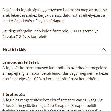
A szálloda foglaltság függvényében határozza meg az árat. Az
árak lekérdezéséhez kérjük válassz dátumot és elhelyezést a
lenti Ajánlatkérés / Foglalás űrlapon!
Az idegenforgalmi adó külön fizetendő: 500 Ft/személy/
éjszaka (18 éves kor felett)
FELTÉTELEK
Lemondási feltétel:
A foglalás kötbérmentesen lemondható az érkezést megelőző
2. nap éjfélig. 2 napon belüli lemondás vagy meg nem érkezés
esetén a teljes ár 100%-a kerül felszámításra kötbérként.
Előrefizetés:
A foglalás megerősítéséhez előrefizetésére van szükség. Az
érkezést megelőzően legalább 3 nappal (3 napon belüli
foglalás esetén legkésőbb a foglalást követően 1 nappal) a