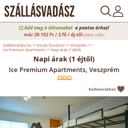
Add meg a dátumokat
a pontos árhoz!
már
20 152 Ft / 2 fő / éj-től
ellátás nélkül
SzállásVadász.hu
>>
Közép Dunántúl
>>
Veszprém
>>
Ice Premium Apartments
>>
Napi árak (1 éjtől)
Napi árak (1 éjtől)
Ice Premium Apartments, Veszprém
Kedvencekhez