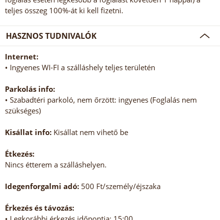
teljes összeg 100%-át ki kell fizetni.
HASZNOS TUDNIVALÓK
Internet:
• Ingyenes WI-FI a szálláshely teljes területén
Parkolás info:
• Szabadtéri parkoló, nem őrzött: ingyenes (Foglalás nem
szükséges)
Kisállat info:
Kisállat nem vihető be
Étkezés:
Nincs étterem a szálláshelyen.
Idegenforgalmi adó:
500 Ft/személy/éjszaka
Érkezés és távozás:
• Legkorábbi érkezés időpontja: 15:00