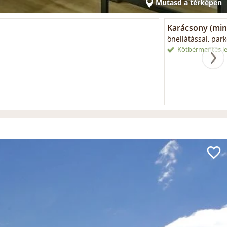
Mutasd a térképen
Karácsony (min.
önellátással, park
Kötbérmentes le