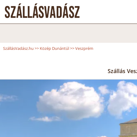
SzállásVadász.hu
>>
Közép Dunántúl
>>
Veszprém
Szállás Ve