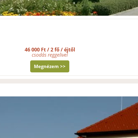
46 000 Ft / 2 fő / éjtől
csodás reggelivel
Megnézem >>