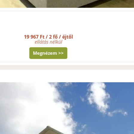
19 967 Ft / 2 fő / éjtől
ellátás nélkül
Megnézem >>