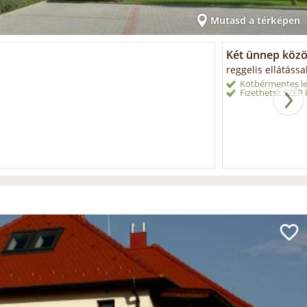
Mutasd a térképen
Két ünnep közö
reggelis ellátássa
Kötbérmentes le
Fizethetsz SZÉP k