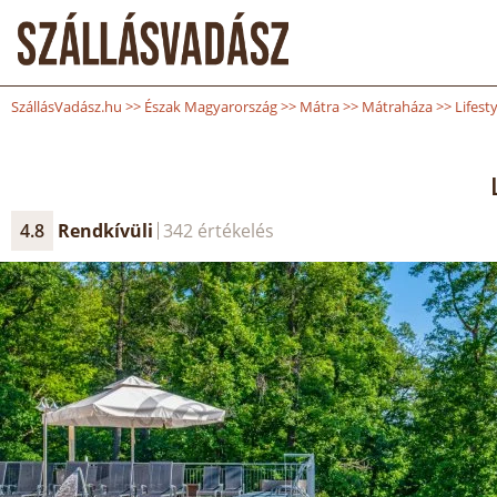
SzállásVadász.hu
>>
Észak Magyarország
>>
Mátra
>>
Mátraháza
>>
Lifest
4.8
Rendkívüli
342 értékelés