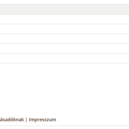
lásadóknak
|
Impresszum