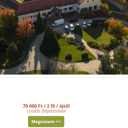
70 000 Ft / 2 fő / éjtől
csodás félpanzióval
Megnézem >>