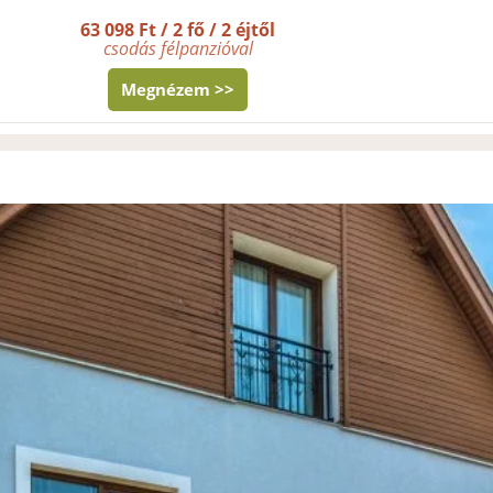
63 098 Ft / 2 fő / 2 éjtől
csodás félpanzióval
Megnézem >>