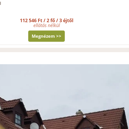
l
112 546 Ft / 2 fő / 3 éjtől
ellátás nélkül
Megnézem >>