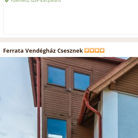
Fizethetsz SZÉP kártyával is
Ferrata Vendégház Csesznek