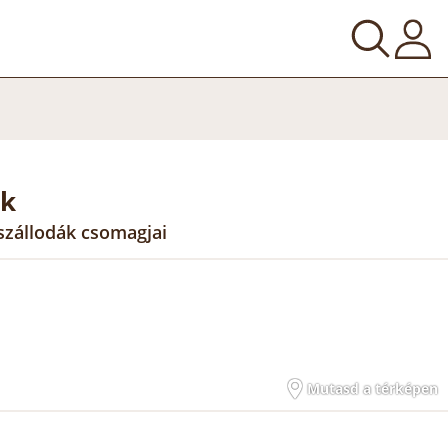
ek
szállodák csomagjai
Mutasd a térképen