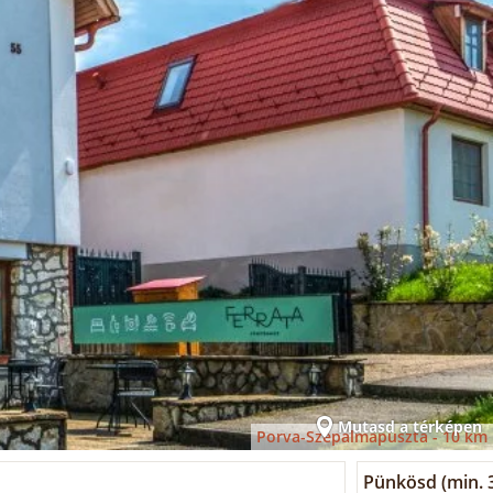
Mutasd a térképen
Porva-Szépalmapuszta -
10 km
Pünkösd (min. 3