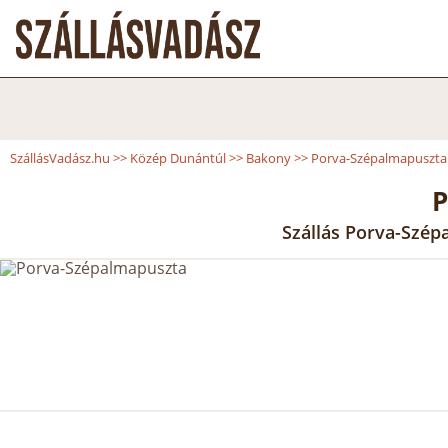
SzállásVadász.hu
>>
Közép Dunántúl
>>
Bakony
>>
Porva-Szépalmapuszta
P
Szállás Porva-Szép