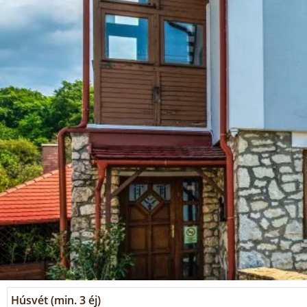
Húsvét (min. 3 éj)