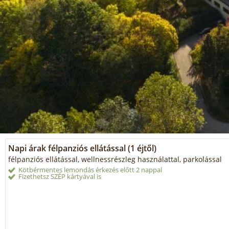
Napi árak félpanziós ellátással (1 éjtől)
félpanziós ellátással, wellnessrészleg használattal, parkolással
Kötbérmentes lemondás érkezés előtt 2 nappal
Fizethetsz SZÉP kártyával is