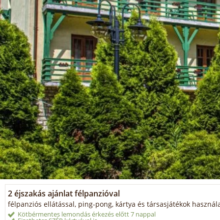
2 éjszakás ajánlat félpanzióval
félpanziós ellátással, ping-pong, kártya és társasjátékok használ
Kötbérmentes lemondás érkezés előtt 7 nappal