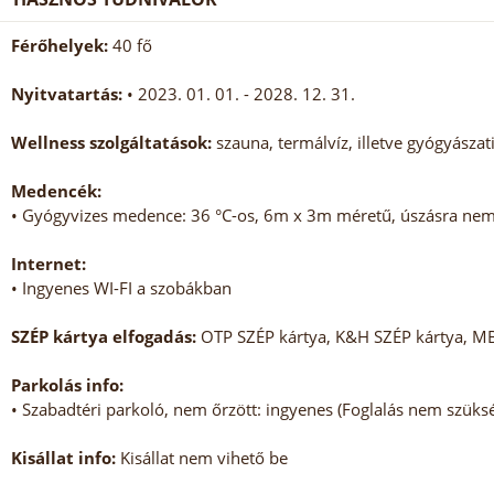
Férőhelyek:
40 fő
Nyitvatartás:
• 2023. 01. 01. - 2028. 12. 31.
Wellness szolgáltatások:
szauna, termálvíz, illetve gyógyásza
Medencék:
• Gyógyvizes medence: 36 °C-os, 6m x 3m méretű, úszásra nem 
Internet:
• Ingyenes WI-FI a szobákban
SZÉP kártya elfogadás:
OTP SZÉP kártya, K&H SZÉP kártya, M
Parkolás info:
• Szabadtéri parkoló, nem őrzött: ingyenes (Foglalás nem szüks
Kisállat info:
Kisállat nem vihető be