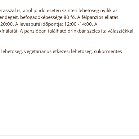
sszal is, ahol jó idő esetén szintén lehetőség nyílik az
vendégeit, befogadóképessége 80 fő. A félpanziós ellátás
- 20:00. A levesbüfé időpontja: 12:00 -14:00. A
ínálatát. A panzióban található drinkbár széles italválasztékkal
 lehetőség, vegetáriánus étkezési lehetőség, cukormentes