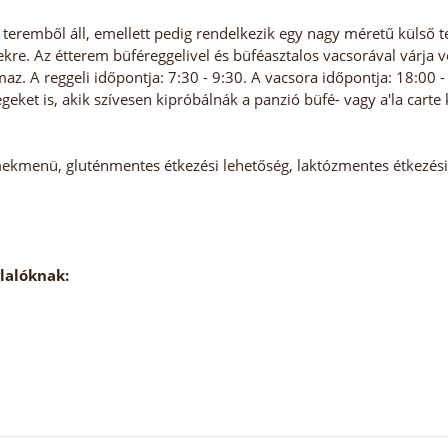
eremből áll, emellett pedig rendelkezik egy nagy méretű külső tera
ekre. Az étterem büféreggelivel és büféasztalos vacsorával várja 
lmaz. A reggeli időpontja: 7:30 - 9:30. A vacsora időpontja: 18:00 
et is, akik szívesen kipróbálnák a panzió büfé- vagy a'la carte k
ekmenü, gluténmentes étkezési lehetőség, laktózmentes étkezési
glalóknak: