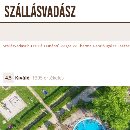
SzállásVadász.hu
>>
Dél Dunántúl
>>
Igal
>>
Thermal Panzió Igal
>>
Lazítás
4.5
Kiváló
1395 értékelés