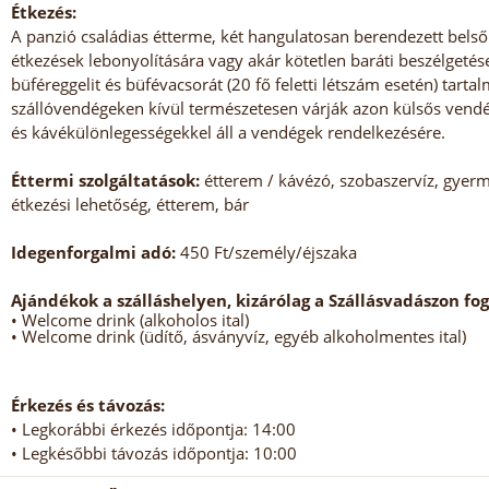
Étkezés:
A panzió családias étterme, két hangulatosan berendezett belső t
étkezések lebonyolítására vagy akár kötetlen baráti beszélgetés
büféreggelit és büfévacsorát (20 fő feletti létszám esetén) tarta
szállóvendégeken kívül természetesen várják azon külsős vendégek
és kávékülönlegességekkel áll a vendégek rendelkezésére.
Éttermi szolgáltatások:
étterem / kávézó, szobaszervíz, gyerm
étkezési lehetőség, étterem, bár
Idegenforgalmi adó:
450 Ft/személy/éjszaka
Ajándékok a szálláshelyen, kizárólag a Szállásvadászon fo
• Welcome drink (alkoholos ital)
• Welcome drink (üdítő, ásványvíz, egyéb alkoholmentes ital)
Érkezés és távozás:
• Legkorábbi érkezés időpontja: 14:00
• Legkésőbbi távozás időpontja: 10:00