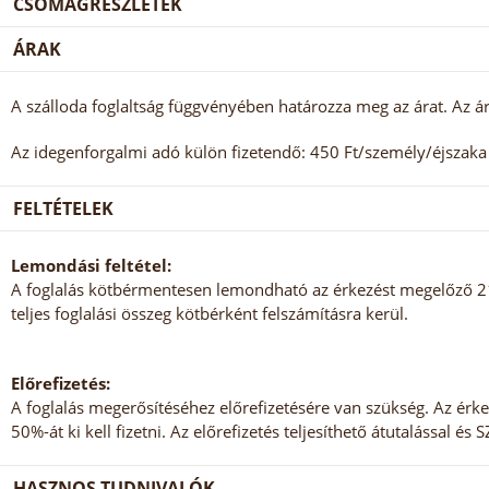
CSOMAGRÉSZLETEK
ÁRAK
A szálloda foglaltság függvényében határozza meg az árat. Az ár
Az idegenforgalmi adó külön fizetendő: 450 Ft/személy/éjszaka (
FELTÉTELEK
Lemondási feltétel:
A foglalás kötbérmentesen lemondható az érkezést megelőző 21.
teljes foglalási összeg kötbérként felszámításra kerül.
Előrefizetés:
A foglalás megerősítéséhez előrefizetésére van szükség. Az érke
50%-át ki kell fizetni. Az előrefizetés teljesíthető átutalással és 
HASZNOS TUDNIVALÓK