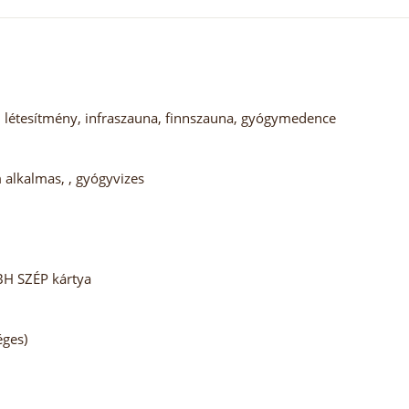
ti létesítmény, infraszauna, finnszauna, gyógymedence
alkalmas, , gyógyvizes
BH SZÉP kártya
éges)