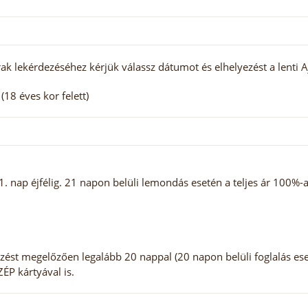
ak lekérdezéséhez kérjük válassz dátumot és elhelyezést a lenti A
18 éves kor felett)
 nap éjfélig. 21 napon belüli lemondás esetén a teljes ár 100%-a
zést megelőzően legalább 20 nappal (20 napon belüli foglalás ese
SZÉP kártyával is.