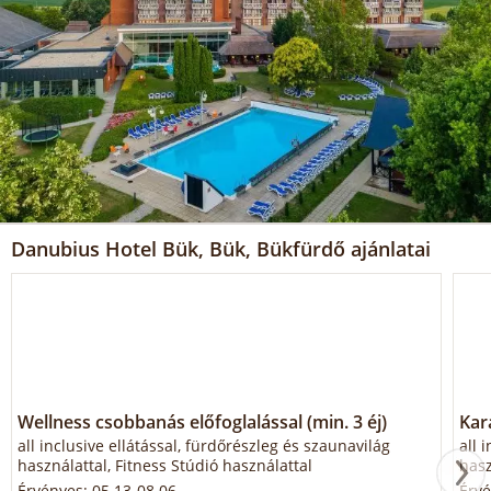
Danubius Hotel Bük, Bük, Bükfürdő ajánlatai
Wellness csobbanás előfoglalással (min. 3 éj)
Kar
all inclusive ellátással, fürdőrészleg és szaunavilág
all 
használattal, Fitness Stúdió használattal
hasz
Érvényes: 05.13-08.06.
Érvé