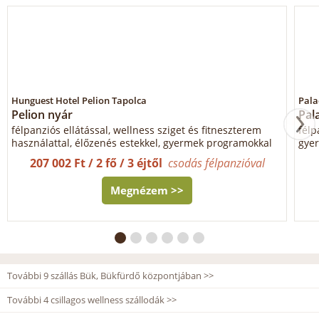
Hunguest Hotel Pelion Tapolca
Pala
Pelion nyár
Pal
félpanziós ellátással, wellness sziget és fitneszterem
félp
használattal, élőzenés estekkel, gyermek programokkal
gyer
207 002 Ft / 2 fő / 3 éjtől
csodás félpanzióval
Megnézem >>
További 9 szállás Bük, Bükfürdő központjában >>
További 4 csillagos wellness szállodák >>