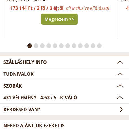
173 144 Ft / 2 fő / 3 éjtől
all inclusive ellátással
4
Megnézem >>
SZÁLLÁSHELY INFO
TUDNIVALÓK
SZOBÁK
431
VÉLEMÉNY -
4.63
/
5
- KIVÁLÓ
KÉRDÉSED VAN?
NEKED AJÁNLJUK EZEKET IS