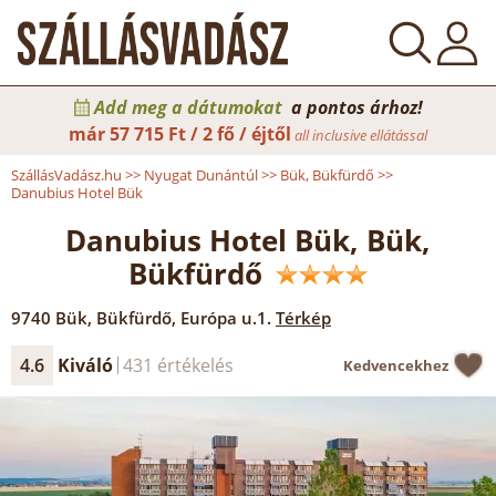
Add meg a dátumokat
a pontos árhoz!
már
57 715 Ft / 2 fő / éjtől
all inclusive ellátással
SzállásVadász.hu
>>
Nyugat Dunántúl
>>
Bük, Bükfürdő
>>
Danubius Hotel Bük
Danubius Hotel Bük, Bük,
Bükfürdő
9740
Bük, Bükfürdő
,
Európa u.1.
Térkép
4.6
Kiváló
431 értékelés
Kedvencekhez