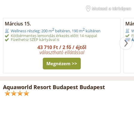
Mutasd a térképen
Március 15.
Márc
2
2
Wellness részleg: 200 m
beltéren, 190 m
kültéren
W
Kötbérmentes lemondás érkezés előtt 14 nappal
F
Fizethetsz SZÉP kártyával is
Á
43 710 Ft / 2 fő / éjtől
választható ellátással
Megnézem >>
Aquaworld Resort Budapest Budapest