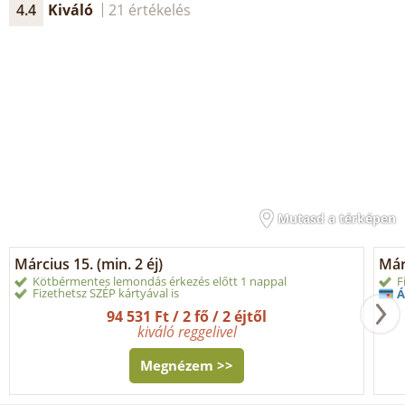
4.4
Kiváló
21 értékelés
Mutasd a térképen
Március 15. (min. 2 éj)
Márc
Kötbérmentes lemondás érkezés előtt 1 nappal
F
Fizethetsz SZÉP kártyával is
Á
94 531 Ft / 2 fő / 2 éjtől
kiváló reggelivel
Megnézem >>