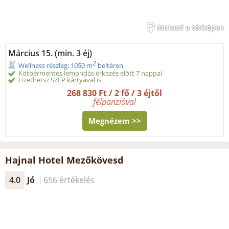
Mutasd a térképen
Március 15. (min. 3 éj)
2
Wellness részleg: 1050 m
beltéren
Kötbérmentes lemondás érkezés előtt 7 nappal
Fizethetsz SZÉP kártyával is
268 830 Ft / 2 fő / 3 éjtől
félpanzióval
Megnézem >>
Hajnal Hotel Mezőkövesd
4.0
Jó
656 értékelés