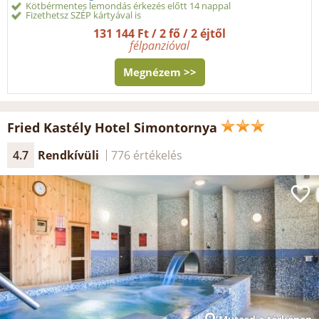
Kötbérmentes lemondás érkezés előtt 14 nappal
Fizethetsz SZÉP kártyával is
131 144 Ft / 2 fő / 2 éjtől
félpanzióval
Megnézem >>
Fried Kastély Hotel Simontornya
4.7
Rendkívüli
776 értékelés