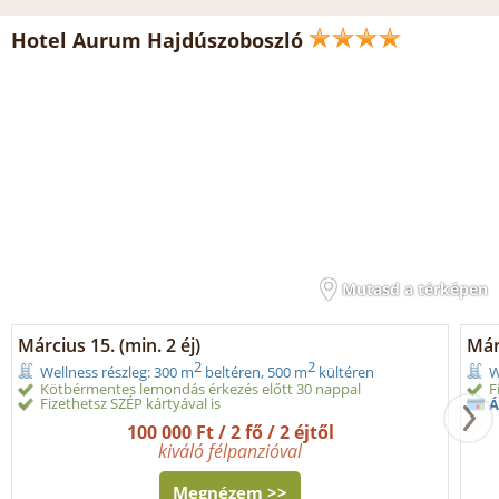
Hotel Aurum Hajdúszoboszló
Mutasd a térképen
Március 15. (min. 2 éj)
Márc
2
2
Wellness részleg: 300 m
beltéren, 500 m
kültéren
W
Kötbérmentes lemondás érkezés előtt 30 nappal
F
Fizethetsz SZÉP kártyával is
Á
100 000 Ft / 2 fő / 2 éjtől
kiváló félpanzióval
Megnézem >>