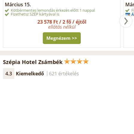
Március 15.
Márc
Kötbérmentes lemondás érkezés előtt 1 nappal
F
Fizethetsz SZÉP kártyával is
Á
23 578 Ft / 2 fő / éjtől
ellátás nélkül
Megnézem >>
Szépia Hotel Zsámbék
4.3
Kiemelkedő
621 értékelés