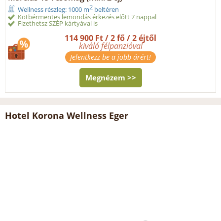
2
Wellness részleg: 1000 m
beltéren
Kötbérmentes lemondás érkezés előtt 7 nappal
Fizethetsz SZÉP kártyával is
114 900 Ft / 2 fő / 2 éjtől
kiváló félpanzióval
Jelentkezz be a jobb árért!
Megnézem >>
Hotel Korona Wellness Eger