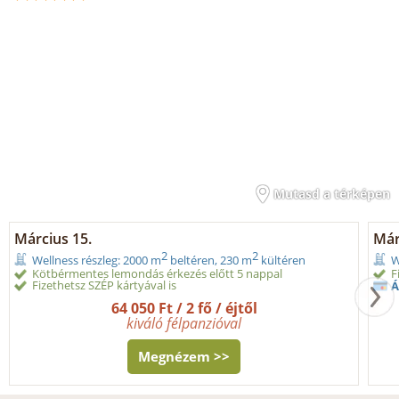
Mutasd a térképen
Március 15.
Márc
2
2
Wellness részleg: 2000 m
beltéren, 230 m
kültéren
W
Kötbérmentes lemondás érkezés előtt 5 nappal
F
Fizethetsz SZÉP kártyával is
Á
64 050 Ft / 2 fő / éjtől
kiváló félpanzióval
Megnézem >>