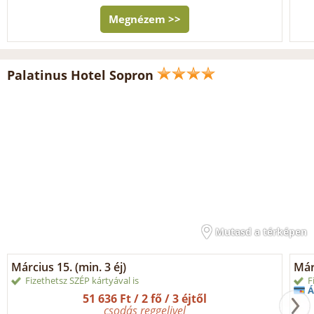
Megnézem >>
Palatinus Hotel Sopron
Mutasd a térképen
Március 15. (min. 3 éj)
Márc
Fizethetsz SZÉP kártyával is
F
Á
51 636 Ft / 2 fő / 3 éjtől
csodás reggelivel