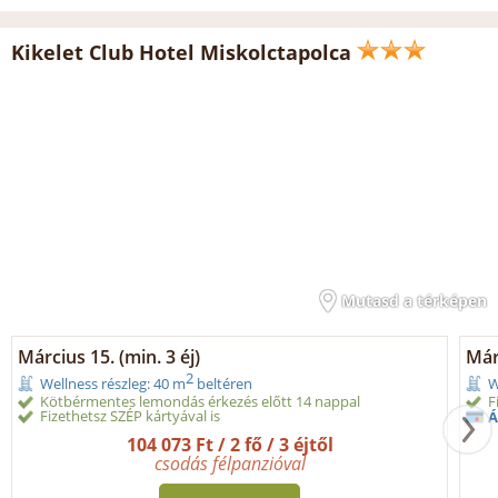
Kikelet Club Hotel Miskolctapolca
Mutasd a térképen
Március 15. (min. 3 éj)
Márc
2
Wellness részleg: 40 m
beltéren
W
Kötbérmentes lemondás érkezés előtt 14 nappal
F
Fizethetsz SZÉP kártyával is
Á
104 073 Ft / 2 fő / 3 éjtől
csodás félpanzióval