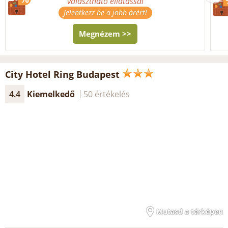
választható ellátással
Jelentkezz be a jobb árért!
Megnézem >>
City Hotel Ring Budapest
4.4
Kiemelkedő
50 értékelés
Mutasd a térképen