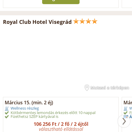
Royal Club Hotel Visegrád
Mutasd a térképen
Március 15. (min. 2 éj)
Márc
Wellness részleg
W
Kötbérmentes lemondás érkezés előtt 10 nappal
F
Fizethetsz SZÉP kártyával is
Á
106 256 Ft / 2 fő / 2 éjtől
választható ellátással