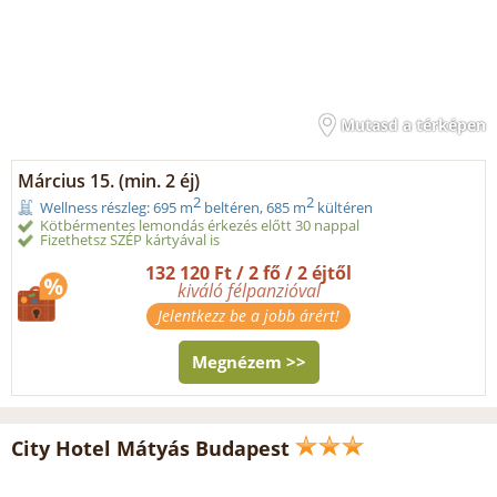
Mutasd a térképen
Március 15. (min. 2 éj)
2
2
Wellness részleg: 695 m
beltéren, 685 m
kültéren
Kötbérmentes lemondás érkezés előtt 30 nappal
Fizethetsz SZÉP kártyával is
132 120 Ft / 2 fő / 2 éjtől
kiváló félpanzióval
Jelentkezz be a jobb árért!
Megnézem >>
City Hotel Mátyás Budapest