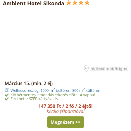
Ambient Hotel Sikonda
Mutasd a térképen
Március 15. (min. 2 éj)
2
2
Wellness részleg: 1500 m
beltéren, 800 m
kültéren
Kötbérmentes lemondás érkezés előtt 14 nappal
Fizethetsz SZÉP kártyával is
147 350 Ft / 2 fő / 2 éjtől
kiváló félpanzióval
Megnézem >>