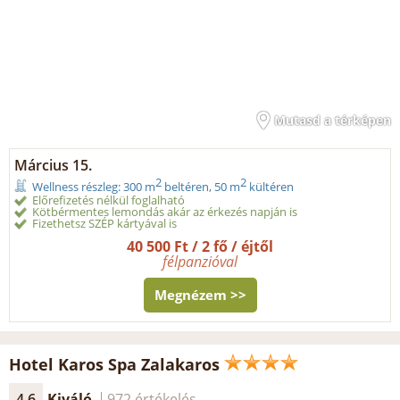
Mutasd a térképen
Március 15.
2
2
Wellness részleg: 300 m
beltéren, 50 m
kültéren
Előrefizetés nélkül foglalható
Kötbérmentes lemondás akár az érkezés napján is
Fizethetsz SZÉP kártyával is
40 500 Ft / 2 fő / éjtől
félpanzióval
Megnézem >>
Hotel Karos Spa Zalakaros
4.6
Kiváló
972 értékelés