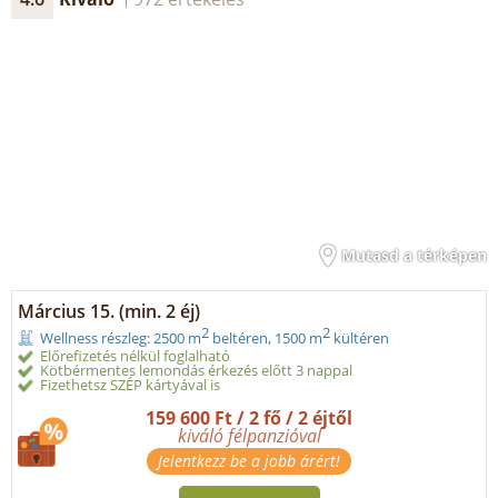
Mutasd a térképen
Március 15. (min. 2 éj)
2
2
Wellness részleg: 2500 m
beltéren, 1500 m
kültéren
Előrefizetés nélkül foglalható
Kötbérmentes lemondás érkezés előtt 3 nappal
Fizethetsz SZÉP kártyával is
159 600 Ft / 2 fő / 2 éjtől
kiváló félpanzióval
Jelentkezz be a jobb árért!