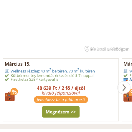
Mutasd a térképen
Március 15.
Márc
2
2
Wellness részleg: 40 m
beltéren, 70 m
kültéren
W
Kötbérmentes lemondás érkezés előtt 7 nappal
F
Fizethetsz SZÉP kártyával is
Á
48 639 Ft / 2 fő / éjtől
kiváló félpanzióval
Jelentkezz be a jobb árért!
Megnézem >>