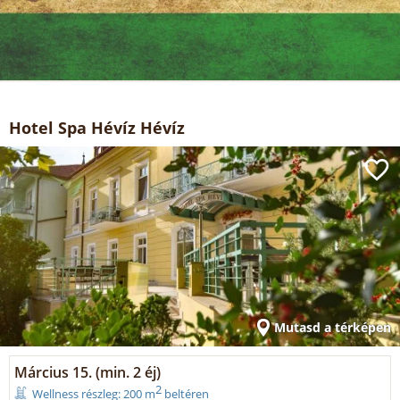
Hotel Spa Hévíz Hévíz
Mutasd a térképen
Március 15. (min. 2 éj)
2
Wellness részleg: 200 m
beltéren