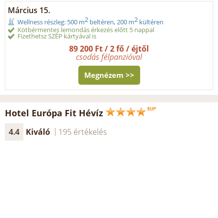
Március 15.
2
2
Wellness részleg: 500 m
beltéren, 200 m
kültéren
Kötbérmentes lemondás érkezés előtt 5 nappal
Fizethetsz SZÉP kártyával is
89 200 Ft / 2 fő / éjtől
csodás félpanzióval
Megnézem >>
Hotel Európa Fit Hévíz
4.4
Kiváló
195 értékelés