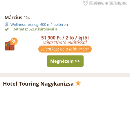
Mutasd a térképen
Március 15.
2
Wellness részleg: 400 m
beltéren
Fizethetsz SZÉP kártyával is
51 900 Ft / 2 fő / éjtől
választható ellátással
Jelentkezz be a jobb árért!
Megnézem >>
Hotel Touring Nagykanizsa