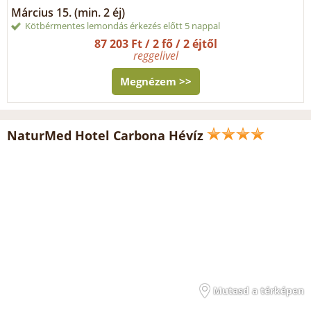
Március 15. (min. 2 éj)
Kötbérmentes lemondás érkezés előtt 5 nappal
87 203 Ft / 2 fő / 2 éjtől
reggelivel
Megnézem >>
NaturMed Hotel Carbona Hévíz
Mutasd a térképen