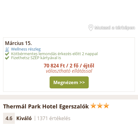
Mutasd a térképen
Március 15.
Wellness részleg
Kötbérmentes lemondás érkezés előtt 2 nappal
Fizethetsz SZÉP kártyával is
70 824 Ft / 2 fő / éjtől
választható ellátással
Megnézem >>
Thermál Park Hotel Egerszalók
4.6
Kiváló
1371 értékelés