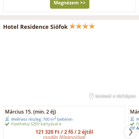
Megnézem >>
Hotel Residence Siófok
Mutasd a térképen
Március 15. (min. 2 éj)
Márc
2
Wellness részleg: 700 m
beltéren
W
Fizethetsz SZÉP kártyával is
F
Á
121 320 Ft / 2 fő / 2 éjtől
csodás félpanzióval