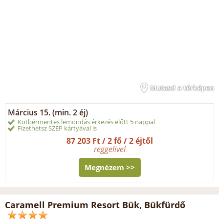
Mutasd a térképen
Március 15. (min. 2 éj)
Kötbérmentes lemondás érkezés előtt 5 nappal
Fizethetsz SZÉP kártyával is
87 203 Ft / 2 fő / 2 éjtől
reggelivel
Megnézem >>
Caramell Premium Resort Bük, Bükfürdő