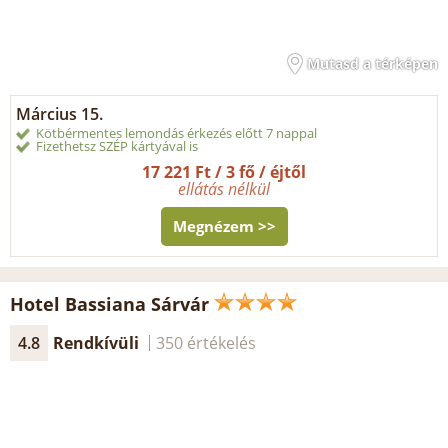
Mutasd a térképen
Március 15.
Kötbérmentes lemondás érkezés előtt 7 nappal
Fizethetsz SZÉP kártyával is
17 221 Ft / 3 fő / éjtől
ellátás nélkül
Megnézem >>
Hotel Bassiana Sárvár
4.8
Rendkívüli
350 értékelés