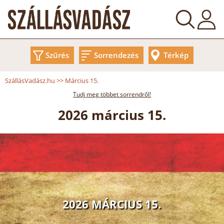
Szűrés
Sorrendezés
Térkép
SzállásVadász.hu
>>
Március 15.
Tudj meg többet sorrendről!
2026 március 15.
2026 MÁRCIUS 15.