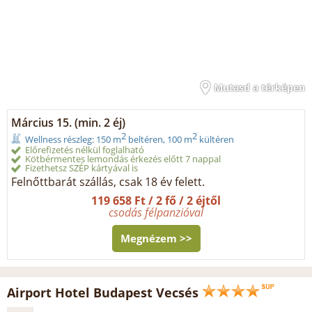
Mutasd a térképen
Március 15. (min. 2 éj)
2
2
Wellness részleg: 150 m
beltéren, 100 m
kültéren
Előrefizetés nélkül foglalható
Kötbérmentes lemondás érkezés előtt 7 nappal
Fizethetsz SZÉP kártyával is
Felnőttbarát szállás, csak 18 év felett.
119 658 Ft / 2 fő / 2 éjtől
csodás félpanzióval
Megnézem >>
Airport Hotel Budapest Vecsés