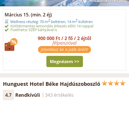
Mutasd a térképen
Március 15. (min. 2 éj)
2
2
Wellness részleg: 70 m
beltéren, 14 m
kültéren
Kötbérmentes lemondás érkezés előtt 14 nappal
Fizethetsz SZÉP kártyával is
900 000 Ft / 2 fő / 2 éjtől
félpanzióval
Jelentkezz be a jobb árért!
Megnézem >>
Hunguest Hotel Béke Hajdúszoboszló
4.7
Rendkívüli
343 értékelés