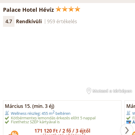
Palace Hotel Hévíz
4.7
Rendkívüli
959 értékelés
Mutasd a térképen
Március 15. (min. 3 éj)
Márc
2
Wellness részleg: 455 m
beltéren
W
Kötbérmentes lemondás érkezés előtt 5 nappal
F
Fizethetsz SZÉP kártyával is
Á
171 120 Ft / 2 fő / 3 éjtől