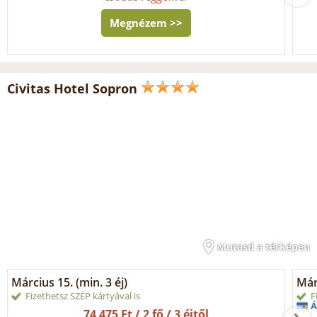
Megnézem >>
Civitas Hotel Sopron
Mutasd a térképen
Március 15. (min. 3 éj)
Márc
Fizethetsz SZÉP kártyával is
F
Á
74 475 Ft / 2 fő / 3 éjtől